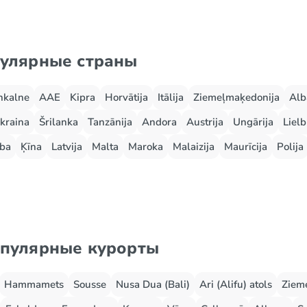
пулярные страны
nkalne
AAE
Kipra
Horvātija
Itālija
Ziemeļmaķedonija
Alb
kraina
Šrilanka
Tanzānija
Andora
Austrija
Ungārija
Lielb
ba
Ķīna
Latvija
Malta
Maroka
Malaizija
Maurīcija
Polija
опулярные курорты
Hammamets
Sousse
Nusa Dua (Bali)
Ari (Alifu) atols
Zieme