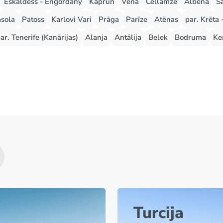
Eskaldess - Engordany
Kaprun
Vēna
Cellamzē
Albena
S
sola
Patoss
Karlovi Vari
Prāga
Parīze
Atēnas
par. Krēta 
ar. Tenerife (Kanārijas)
Alanja
Antālija
Belek
Bodruma
Ke
Turcija