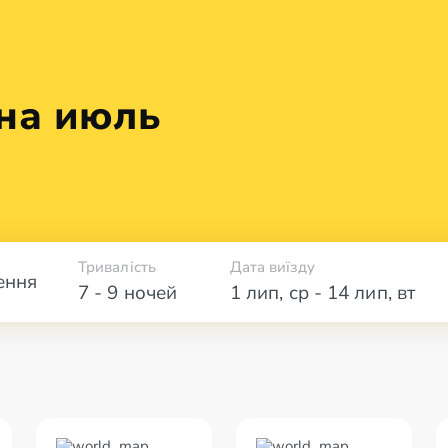
 на июль
Тривалість
Дата виїзду
ення
7 - 9 ночей
1 лип
,
ср
-
14 лип
,
вт