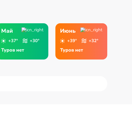
Май
Июнь
+37°
+30°
+39°
+32°
Туров нет
Туров нет