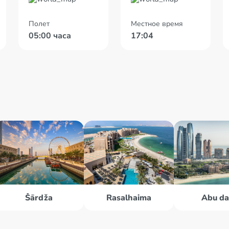
Полет
Местное время
05:00 часа
17:04
Šārdža
Rasalhaima
Abu da