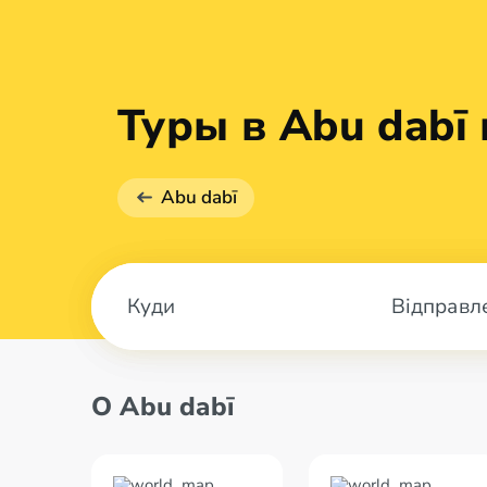
Туры в Abu dabī
Abu dabī
Відправл
О Abu dabī