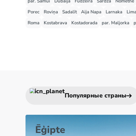
par. Samui
Dubaija
Fudžeira
Šārdža
Nometne
Porec
Roviņa
Sadalīt
Aija Napa
Larnaka
Lima
Roma
Kostabrava
Kostadorada
par. Maljorka
p
Популярные страны
Ēģipte