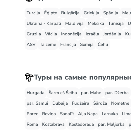
Turcija
Ēģipte
Bulgārija
Grieķija
Spānija
Mel
Ukraina - Karpati
Maldīvija
Meksika
Tunisija
U
Gruzija
Vācija
Indonēzija
Izraēla
Jordānija
Ku
ASV
Taizeme
Francija
Somija
Čehu
Туры на самые популярны
Hurgada
Šarm eš Šeiha
par. Mahe
par. Džerba
par. Samui
Dubaija
Fudžeira
Šārdža
Nometne
Porec
Roviņa
Sadalīt
Aija Napa
Larnaka
Lima
Roma
Kostabrava
Kostadorada
par. Maljorka
p