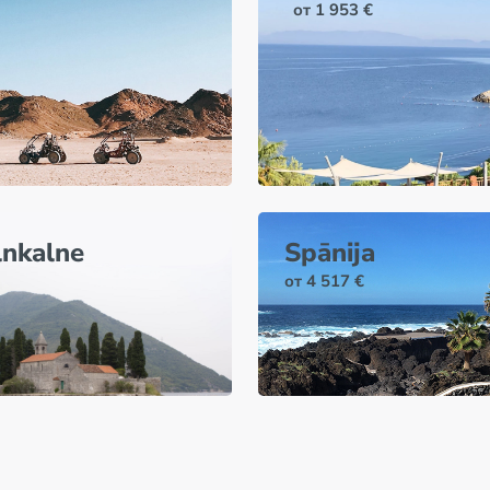
от 1 953 €
nkalne
Spānija
от 4 517 €