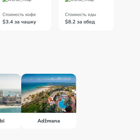
Стоимость кофе
Стоимость еды
$3.4 за чашку
$8.2 за обед
bī
Adžmana