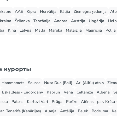
nkalne
AAE
Kipra
Horvātija
Itālija
Ziemeļmaķedonija
Alb
kraina
Šrilanka
Tanzānija
Andora
Austrija
Ungārija
Lielb
ba
Ķīna
Latvija
Malta
Maroka
Malaizija
Maurīcija
Polija
е курорты
Hammamets
Sousse
Nusa Dua (Bali)
Ari (Alifu) atols
Zieme
Eskaldess - Engordany
Kaprun
Vēna
Cellamzē
Albena
S
sola
Patoss
Karlovi Vari
Prāga
Parīze
Atēnas
par. Krēta 
ar. Tenerife (Kanārijas)
Alanja
Antālija
Belek
Bodruma
Ke