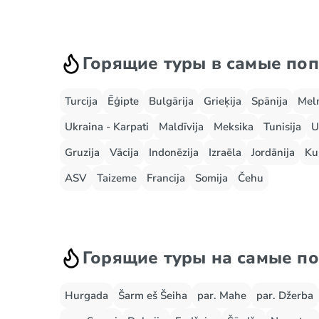
Горящие туры в самые по
Turcija
Ēģipte
Bulgārija
Grieķija
Spānija
Mel
Ukraina - Karpati
Maldīvija
Meksika
Tunisija
U
Gruzija
Vācija
Indonēzija
Izraēla
Jordānija
Ku
ASV
Taizeme
Francija
Somija
Čehu
Горящие туры на самые п
Hurgada
Šarm eš Šeiha
par. Mahe
par. Džerba