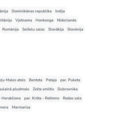
ānija
Dominikānas republika
Indija
ritānija
Vjetnama
Honkonga
Nīderlande
Rumānija
Seišelu salas
Slovākija
Slovēnija
ļu Males atols
Bentota
Pataja
par. Puketa
aulainā pludmale
Zelta smiltis
Dubrovnika
- Herakliona
par. Krēta - Retimno
Rodas sala
mera
Marmarisa