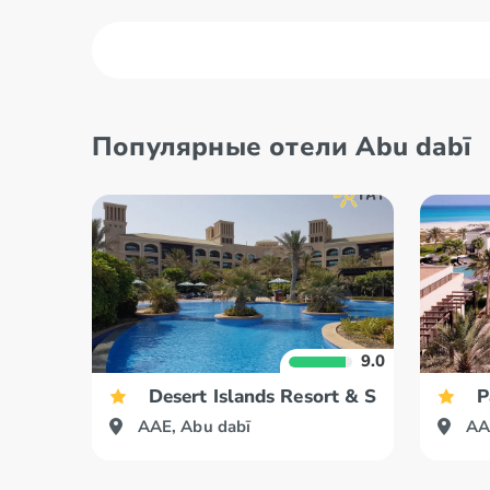
Abu dabī
Al Ains
Популярные отели Abu dabī
Adžmana
Dubaija
9.0
Desert Islands Resort & Spa by Anant
P
AAE, Abu dabī
AA