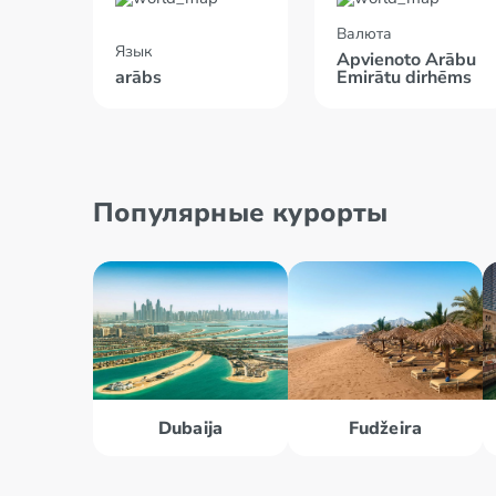
Валюта
Язык
Apvienoto Arābu
arābs
Emirātu dirhēms
Популярные курорты
Dubaija
Fudžeira