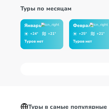
Туры по месяцам
Январь
Февраль
+24°
+21°
+25°
+21°
Туров нет
Туров нет
Туры в самые популярные