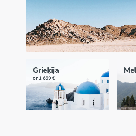
Grieķija
Mel
от 1 659 €