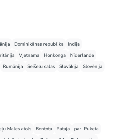
ānija
Dominikānas republika
Indija
ritānija
Vjetnama
Honkonga
Nīderlande
Rumānija
Seišelu salas
Slovākija
Slovēnija
ļu Males atols
Bentota
Pataja
par. Puketa