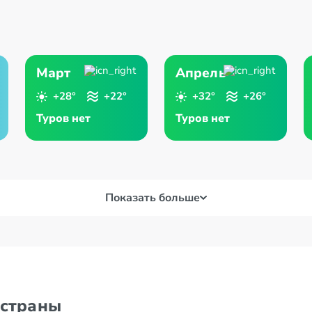
Март
Апрель
+28°
+22°
+32°
+26°
Туров нет
Туров нет
Показать больше
 страны