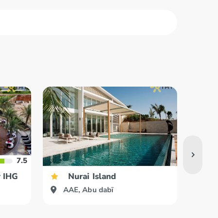
alhaima
Fudžeira
 Al Quwain
Šārdža
7.5
y IHG
Nurai Island
AAE, Abu dabī
AA