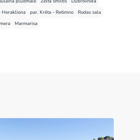
aulainā pludmale
Zelta smiltis
Dubrovnika
- Herakliona
par. Krēta - Retimno
Rodas sala
mera
Marmarisa