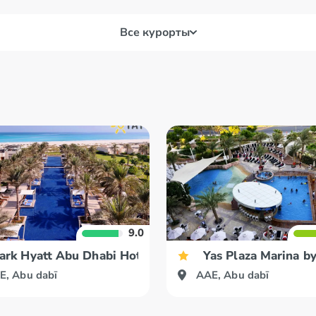
Все курорты
Korfakkan
Ras
par. Sir Bani Yas
Umm
9.0
ara
ark Hyatt Abu Dhabi Hotel & Villas
Yas Plaza Marina b
E, Abu dabī
AAE, Abu dabī