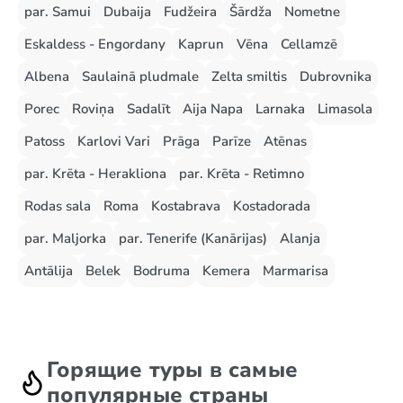
par. Samui
Dubaija
Fudžeira
Šārdža
Nometne
Eskaldess - Engordany
Kaprun
Vēna
Cellamzē
Albena
Saulainā pludmale
Zelta smiltis
Dubrovnika
Porec
Roviņa
Sadalīt
Aija Napa
Larnaka
Limasola
Patoss
Karlovi Vari
Prāga
Parīze
Atēnas
par. Krēta - Herakliona
par. Krēta - Retimno
Rodas sala
Roma
Kostabrava
Kostadorada
par. Maljorka
par. Tenerife (Kanārijas)
Alanja
Antālija
Belek
Bodruma
Kemera
Marmarisa
Горящие туры в самые
популярные страны