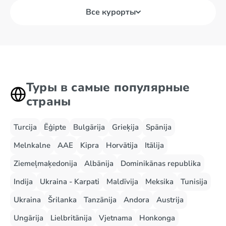
Все курорты
Туры в самые популярные
страны
Turcija
Ēģipte
Bulgārija
Grieķija
Spānija
Melnkalne
AAE
Kipra
Horvātija
Itālija
Ziemeļmaķedonija
Albānija
Dominikānas republika
Indija
Ukraina - Karpati
Maldīvija
Meksika
Tunisija
Ukraina
Šrilanka
Tanzānija
Andora
Austrija
Ungārija
Lielbritānija
Vjetnama
Honkonga