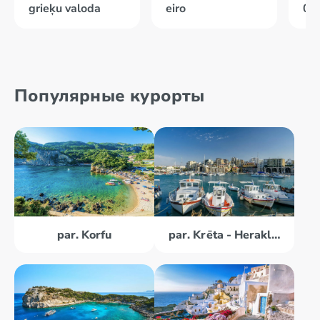
grieķu valoda
eiro
02
Популярные курорты
par. Korfu
par. Krēta - Herakliona