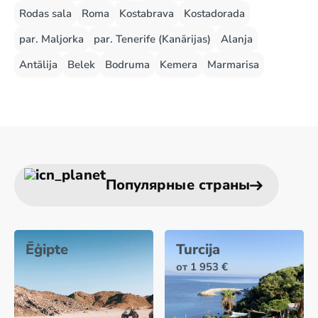
Rodas sala
Roma
Kostabrava
Kostadorada
par. Maljorka
par. Tenerife (Kanārijas)
Alanja
Antālija
Belek
Bodruma
Kemera
Marmarisa
Популярные страны
Ēģipte
Turcija
от 1 953 €