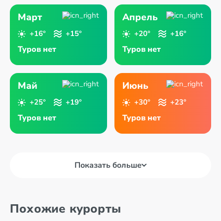
Март
Апрель
+16°
+15°
+20°
+16°
Туров нет
Туров нет
Май
Июнь
+25°
+19°
+30°
+23°
Туров нет
Туров нет
Показать больше
Похожие курорты