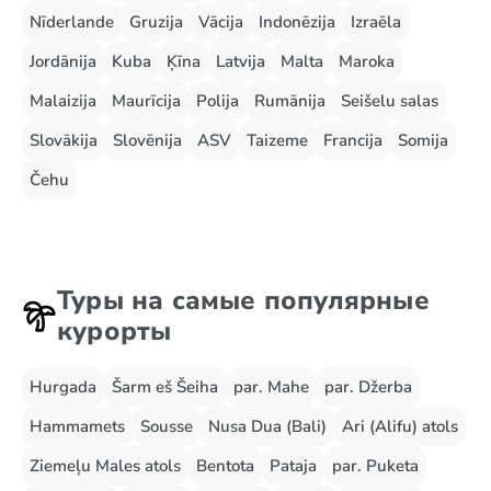
Nīderlande
Gruzija
Vācija
Indonēzija
Izraēla
Jordānija
Kuba
Ķīna
Latvija
Malta
Maroka
Malaizija
Maurīcija
Polija
Rumānija
Seišelu salas
Slovākija
Slovēnija
ASV
Taizeme
Francija
Somija
Čehu
Туры на самые популярные
курорты
Hurgada
Šarm eš Šeiha
par. Mahe
par. Džerba
Hammamets
Sousse
Nusa Dua (Bali)
Ari (Alifu) atols
Ziemeļu Males atols
Bentota
Pataja
par. Puketa