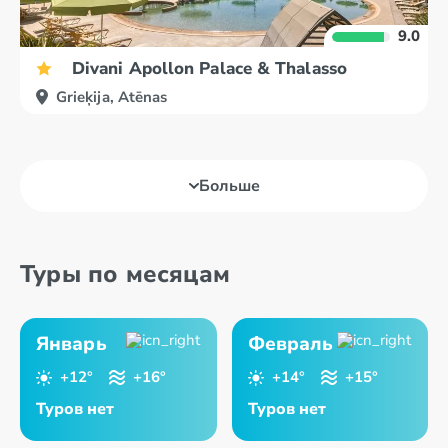
9.0
Divani Apollon Palace & Thalasso
Grieķija, Atēnas
Больше
Туры по месяцам
Январь
Февраль
+12°
+16°
+14°
+15°
Туров нет
Туров нет