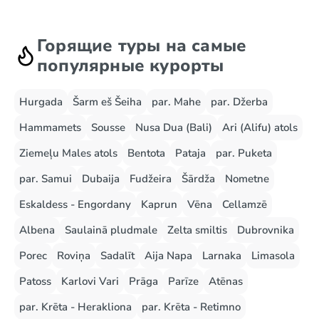
Горящие туры на самые
популярные курорты
Hurgada
Šarm eš Šeiha
par. Mahe
par. Džerba
Hammamets
Sousse
Nusa Dua (Bali)
Ari (Alifu) atols
Ziemeļu Males atols
Bentota
Pataja
par. Puketa
par. Samui
Dubaija
Fudžeira
Šārdža
Nometne
Eskaldess - Engordany
Kaprun
Vēna
Cellamzē
Albena
Saulainā pludmale
Zelta smiltis
Dubrovnika
Porec
Roviņa
Sadalīt
Aija Napa
Larnaka
Limasola
Patoss
Karlovi Vari
Prāga
Parīze
Atēnas
par. Krēta - Herakliona
par. Krēta - Retimno