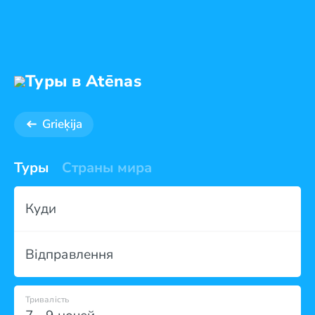
Туры в Atēnas
Grieķija
Туры
Страны мира
Куди
Відправлення
Тривалість