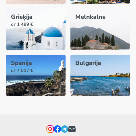
Grieķija
Melnkalne
от 1 499 €
Spānija
Bulgārija
от 4 517 €