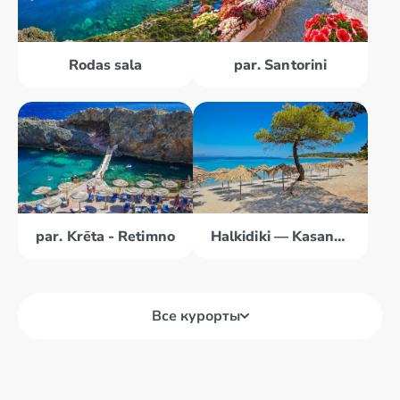
Rodas sala
par. Santorini
par. Krēta - Retimno
Halkidiki — Kasandra
Все курорты
par. Krēta -
par. Korfu
Herakliona