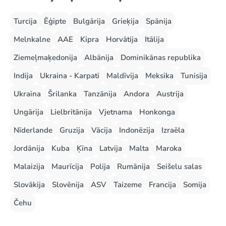
Turcija
Ēģipte
Bulgārija
Grieķija
Spānija
Melnkalne
AAE
Kipra
Horvātija
Itālija
Ziemeļmaķedonija
Albānija
Dominikānas republika
Indija
Ukraina - Karpati
Maldīvija
Meksika
Tunisija
Ukraina
Šrilanka
Tanzānija
Andora
Austrija
Ungārija
Lielbritānija
Vjetnama
Honkonga
Nīderlande
Gruzija
Vācija
Indonēzija
Izraēla
Jordānija
Kuba
Ķīna
Latvija
Malta
Maroka
Malaizija
Maurīcija
Polija
Rumānija
Seišelu salas
Slovākija
Slovēnija
ASV
Taizeme
Francija
Somija
Čehu