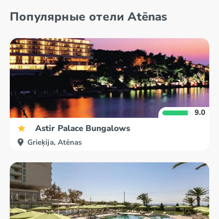
par. Krēta –
par. Krēta -
Популярные отели Atēnas
Ajosnikolaosa
Retimno
9.0
Astir Palace Bungalows
Grieķija, Atēnas