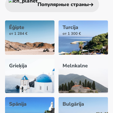
Популярные страны
Ēģipte
Turcija
от 1 284 €
от 1 300 €
Grieķija
Melnkalne
Spānija
Bulgārija