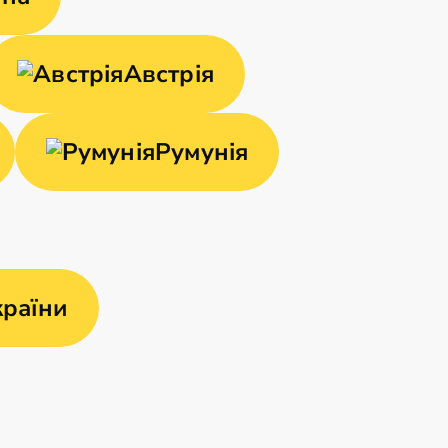
Австрія
Румунія
країни