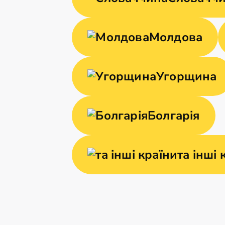
Молдова
Угорщина
Болгарія
та інші 