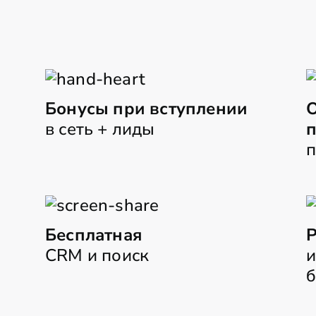
Бонусы при вступлении
О
в сеть + лиды
Бесплатная
Р
CRM и поиск
и
б