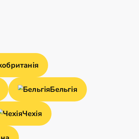
кобританія
Бельгія
Чехія
ина