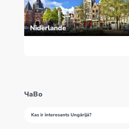
Nīderlande
ЧаВо
Kas ir interesants Ungārijā?