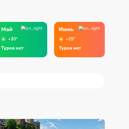
Май
Июнь
+20°
+25°
Туров нет
Туров нет