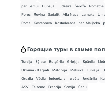
par. Samui
Dubaija
Fudžeira
Šārdža
Nometne
Porec
Roviņa
Sadalīt
Aija Napa
Larnaka
Lima
Roma
Kostabrava
Kostadorada
par. Maljorka
p
Горящие туры в самые по
Turcija
Ēģipte
Bulgārija
Grieķija
Spānija
Mel
Ukraina - Karpati
Maldīvija
Meksika
Tunisija
U
Gruzija
Vācija
Indonēzija
Izraēla
Jordānija
Ku
ASV
Taizeme
Francija
Somija
Čehu