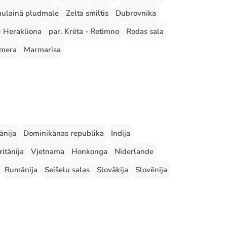
aulainā pludmale
Zelta smiltis
Dubrovnika
- Herakliona
par. Krēta - Retimno
Rodas sala
mera
Marmarisa
ānija
Dominikānas republika
Indija
ritānija
Vjetnama
Honkonga
Nīderlande
Rumānija
Seišelu salas
Slovākija
Slovēnija