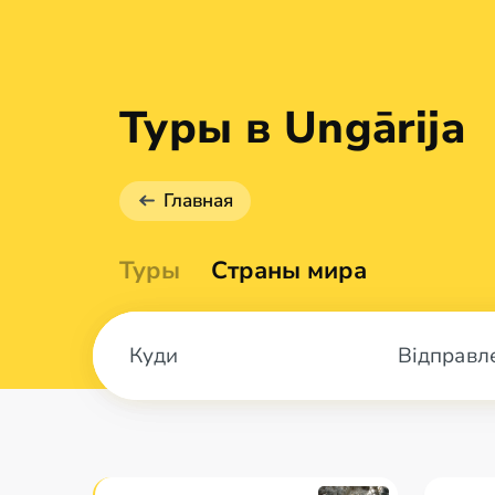
Туры в Ungārija
Главная
Туры
Страны мира
Відправл