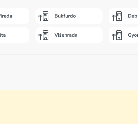
fīreda
Bukfurdo
Deb
šta
Višehrada
Gyo
a