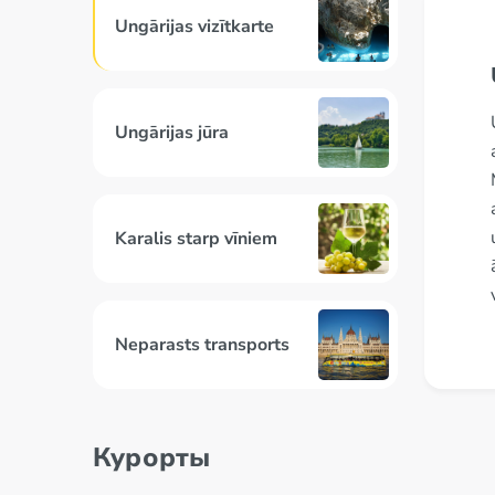
Ungārijas vizītkarte
Ungārijas jūra
Karalis starp vīniem
Neparasts transports
Ezers vulkāna krāterī
Курорты