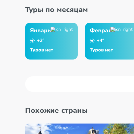
Туры по месяцам
Январь
Февраль
+2°
+4°
Туров нет
Туров нет
Похожие страны