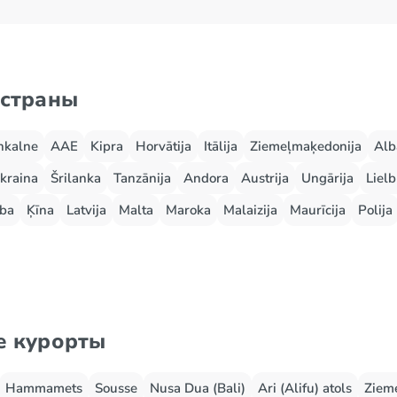
 страны
nkalne
AAE
Kipra
Horvātija
Itālija
Ziemeļmaķedonija
Alb
kraina
Šrilanka
Tanzānija
Andora
Austrija
Ungārija
Lielb
ba
Ķīna
Latvija
Malta
Maroka
Malaizija
Maurīcija
Polija
е курорты
Hammamets
Sousse
Nusa Dua (Bali)
Ari (Alifu) atols
Zieme