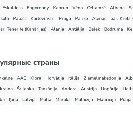
Eskaldess - Engordany
Kaprun
Vēna
Cellamzē
Albena
S
sola
Patoss
Karlovi Vari
Prāga
Parīze
Atēnas
par. Krēta 
ar. Tenerife (Kanārijas)
Alanja
Antālija
Belek
Bodruma
Ke
пулярные страны
nkalne
AAE
Kipra
Horvātija
Itālija
Ziemeļmaķedonija
Alb
kraina
Šrilanka
Tanzānija
Andora
Austrija
Ungārija
Lielb
ba
Ķīna
Latvija
Malta
Maroka
Malaizija
Maurīcija
Polija