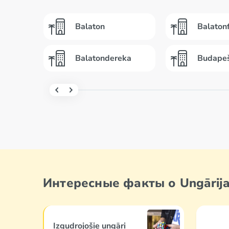
Balaton
Balaton
Valoda gudrajiem
Balatondereka
Budape
Интересные факты о Ungārij
Izgudrojošie ungāri