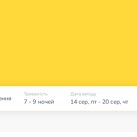
Тривалість
Дата виїзду
ення
7 - 9 ночей
14 сер
,
пт
-
20 сер
,
чт