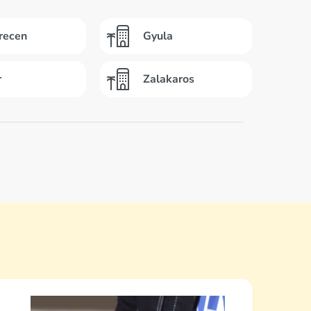
recen
Gyula
r
Zalakaros