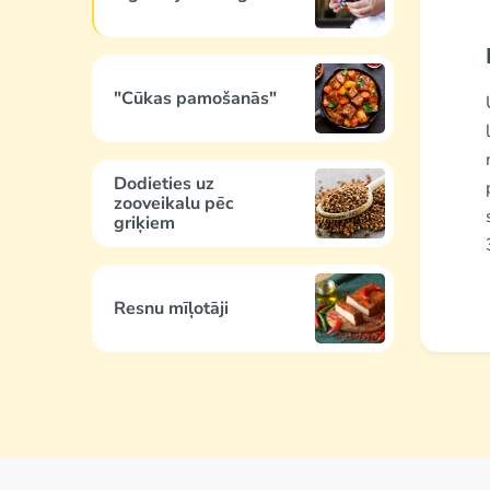
"Cūkas pamošanās"
Dodieties uz
zooveikalu pēc
griķiem
Resnu mīļotāji