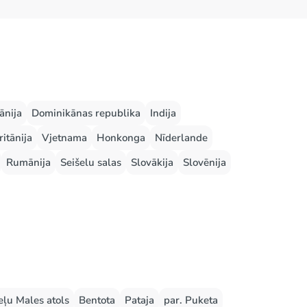
ānija
Dominikānas republika
Indija
ritānija
Vjetnama
Honkonga
Nīderlande
Rumānija
Seišelu salas
Slovākija
Slovēnija
ļu Males atols
Bentota
Pataja
par. Puketa