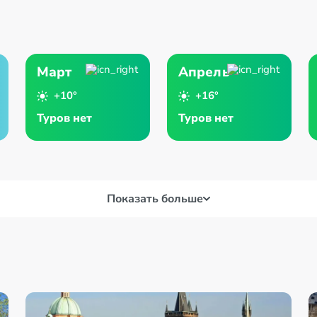
Март
Апрель
+10°
+16°
Туров нет
Туров нет
Показать больше