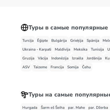
Туры в самые популярные
Turcija
Ēģipte
Bulgārija
Grieķija
Spānija
Mel
Ukraina - Karpati
Maldīvija
Meksika
Tunisija
U
Gruzija
Vācija
Indonēzija
Izraēla
Jordānija
Ku
ASV
Taizeme
Francija
Somija
Čehu
Туры на самые популярны
Hurgada
Šarm eš Šeiha
par. Mahe
par. Džerba