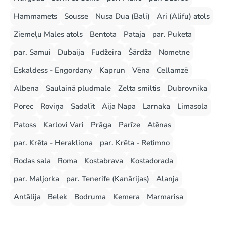
Hammamets
Sousse
Nusa Dua (Bali)
Ari (Alifu) atols
Ziemeļu Males atols
Bentota
Pataja
par. Puketa
par. Samui
Dubaija
Fudžeira
Šārdža
Nometne
Eskaldess - Engordany
Kaprun
Vēna
Cellamzē
Albena
Saulainā pludmale
Zelta smiltis
Dubrovnika
Porec
Roviņa
Sadalīt
Aija Napa
Larnaka
Limasola
Patoss
Karlovi Vari
Prāga
Parīze
Atēnas
par. Krēta - Herakliona
par. Krēta - Retimno
Rodas sala
Roma
Kostabrava
Kostadorada
par. Maljorka
par. Tenerife (Kanārijas)
Alanja
Antālija
Belek
Bodruma
Kemera
Marmarisa