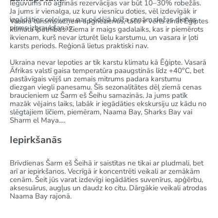
Ieguvums no agrīnās rezervācijas var būt 10–30% robežās.
Ja jums ir vienalga, uz kuru viesnīcu doties, vēl izdevīgāk ir
iegādāties ceļojumu par pēdējā brīža cenām dažas dienas
Vasarā tūrisms uzņem apgriezienus, taču ir vērts zināt Ēģiptes
pirms izbraukšanas.
klimata īpatnības. Ziema ir maigs gadalaiks, kas ir piemērots
ikvienam, kurš nevar izturēt lielu karstumu, un vasara ir ļoti
karsts periods. Reģionā lietus praktiski nav.
Ukraina nevar lepoties ar tik karstu klimatu kā Ēģipte. Vasarā
Āfrikas valstī gaisa temperatūra paaugstinās līdz +40°C, bet
pastāvīgais vējš un zemais mitrums padara karstumu
diezgan viegli panesamu. Šīs sezonalitātes dēļ ziemā cenas
braucieniem uz Šarm eš Šeihu samazinās. Ja jums patīk
mazāk vējains laiks, labāk ir iegādāties ekskursiju uz kādu no
slēgtajiem līčiem, piemēram, Naama Bay, Sharks Bay vai
Sharm el Maya.
Iepirkšanās
Brīvdienas Šarm eš Šeihā ir saistītas ne tikai ar pludmali, bet
arī ar iepirkšanos. Vecrīgā ir koncentrēti veikali ar zemākām
cenām. Šeit jūs varat izdevīgi iegādāties suvenīrus, apģērbu,
aksesuārus, augļus un daudz ko citu. Dārgākie veikali atrodas
Naama Bay rajonā.