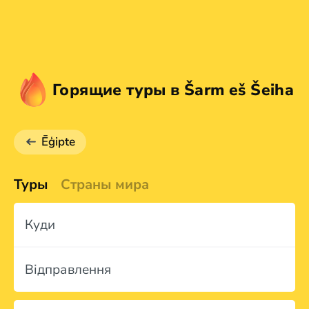
Горящие туры в Šarm eš Šeiha
Ēģipte
Туры
Страны мира
Куди
Відправлення