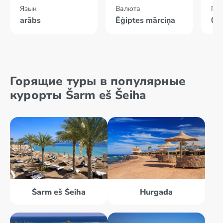
Язык
Валюта
По
arābs
Ēģiptes mārciņa
04
Горящие туры в популярные
курорты Šarm eš Šeiha
Šarm eš Šeiha
Hurgada