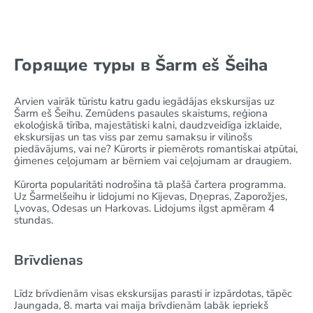
Горящие туры в Šarm eš Šeiha
Arvien vairāk tūristu katru gadu iegādājas ekskursijas uz
Šarm eš Šeihu. Zemūdens pasaules skaistums, reģiona
ekoloģiskā tīrība, majestātiski kalni, daudzveidīga izklaide,
ekskursijas un tas viss par zemu samaksu ir vilinošs
piedāvājums, vai ne? Kūrorts ir piemērots romantiskai atpūtai,
ģimenes ceļojumam ar bērniem vai ceļojumam ar draugiem.
Kūrorta popularitāti nodrošina tā plašā čartera programma.
Uz Šarmelšeihu ir lidojumi no Kijevas, Dņepras, Zaporožjes,
Ļvovas, Odesas un Harkovas. Lidojums ilgst apmēram 4
stundas.
Brīvdienas
Līdz brīvdienām visas ekskursijas parasti ir izpārdotas, tāpēc
Jaungada, 8. marta vai maija brīvdienām labāk iepriekš