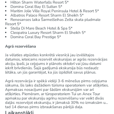
Hilton Sharm Waterfalls Resort 5*
Domina Coral Bay El Sultan 5*
Maritim Jolie Ville Royal Peninsula Hotel & Resort 5*
Albatros Palace Resort Sharm El Sheikh 5*
Renesanses laika Šarmelšeihas Zelta skata pludmale
Resort 5*
Stella Di Mare Beach Hotel & Spa 5*
Cleopatra Luxury Resort Sharm El Sheikh 5*
Domina Coral Bay Prestige 5*
Agrā rezervēšana
Ja vēlaties atpūsties konkrētā viesnīcā jau izvēlētajos
datumos, ieteicams rezervēt ekskursijas ar agrās rezervācijas
akciju, īpaši, ja ceļojums ir plānots oktobrī vai jūsu datumi
iekrīt brīvdienās. Šajā gadījumā ekskursija būs nedaudz
lētāka, un jūs garantējat, ka jūs izpildīsit savus plānus.
Agrā rezervācija ir spēkā vidēji 3-6 mēnešus pirms ceļojuma
sākuma, šis laiks dažādiem tūrisma operatoriem var atšķirties.
Apmaksas nosacījumi par šādām ekskursijām var arī
atšķirties. Piemēram, ar tūroperatoriem Tui un Anex Tour
apmaksu par ekskursiju agrīnu rezervēšanu var veikt divās
daļās: rezervējot ekskursiju, ir jāmaksā 30% no izmaksām un
tad 14 dienas pirms izbraukšanas pārējā daļa.
Laikapstākļi