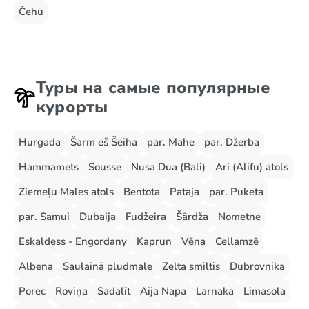
Čehu
Туры на самые популярные
курорты
Hurgada
Šarm eš Šeiha
par. Mahe
par. Džerba
Hammamets
Sousse
Nusa Dua (Bali)
Ari (Alifu) atols
Ziemeļu Males atols
Bentota
Pataja
par. Puketa
par. Samui
Dubaija
Fudžeira
Šārdža
Nometne
Eskaldess - Engordany
Kaprun
Vēna
Cellamzē
Albena
Saulainā pludmale
Zelta smiltis
Dubrovnika
Porec
Roviņa
Sadalīt
Aija Napa
Larnaka
Limasola