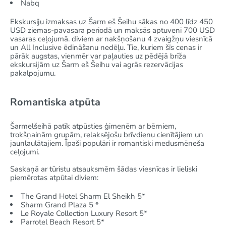
Nabq
Ekskursiju izmaksas uz Šarm eš Šeihu sākas no 400 līdz 450
USD ziemas-pavasara periodā un maksās aptuveni 700 USD
vasaras ceļojumā. diviem ar nakšņošanu 4 zvaigžņu viesnīcā
un All Inclusive ēdināšanu nedēļu. Tie, kuriem šīs cenas ir
pārāk augstas, vienmēr var paļauties uz pēdējā brīža
ekskursijām uz Šarm eš Šeihu vai agrās rezervācijas
pakalpojumu.
Romantiska atpūta
Šarmelšeihā patīk atpūsties ģimenēm ar bērniem,
trokšņainām grupām, relaksējošu brīvdienu cienītājiem un
jaunlaulātajiem. Īpaši populāri ir romantiski medusmēneša
ceļojumi.
Saskaņā ar tūristu atsauksmēm šādas viesnīcas ir lieliski
piemērotas atpūtai diviem:
The Grand Hotel Sharm El Sheikh 5*
Sharm Grand Plaza 5 *
Le Royale Collection Luxury Resort 5*
Parrotel Beach Resort 5*