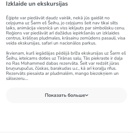
Izklaide un ekskursijas
Ēģipte var piedāvāt daudz vairāk, nekā jūs gaidāt no
ceļojuma uz Šarm eš Šeihu, jo ceļojums šeit nav tikai silts
laiks, animācija viesnīcā un viss iekļauts par simbolisku cenu.
Reģions var piedāvāt arī dažādus iepirkšanās un izklaides
centrus, krāšņas pludmales, krāsainu zemūdens pasauli, visa
veida ekskursijas, safari un nacionālos parkus.
Ikvienam, kurš iegādājas pēdējā brīža ekskursijas uz Šarm eš
Šeihu, ieteicams doties uz Tirānas salu. Tās piekraste ir daļa
no Ras Mohammed dabas rezervāta. Šeit var redzēt jūras
bruņurupučus, čūskas, barakudas u.c., kā arī koraļļu rifus.
Rezervāts piesaista ar pludmalēm, mango biezokņiem un
sālsezeru.
Bērnu izklaides galvenokārt tiek nodrošinātas viesnīcas
teritorijā. Dažas no tām ir iekļautas Šarmelšeihas ekskursiju
Показать больше
izmaksās. Pašā pilsētā bērniem ir atrakciju parks, delfinārijs,
akvaparks, izklaides komplekss “1000 un 1 nakts”, kur
vakarā var baudīt austrumu dejas, burvju priekšnesumus un
izrādes ar čūskām, uguni, utt.. , un Soho laukumā jūs gaidīs
muzikāls strūklaku šovs 45 minūšu garumā.
Ukraina nodrošina lielu tūristu plūsmu. Mūsu tautieši dodas