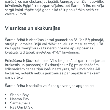
parūpējies par ekskursijas iegādi. Jaungada un Ziemassvētku
brīvdienās Ēģiptē ir diezgan vējains, bet Šarmelšeihu no vēja
sargā kalni, tāpēc šajā gadalaikā tā ir populārāka nekā citi
valsts kūrorti.
Viesnīcas un ekskursijas
Šarmelšeihā ir viesnīcas katrai gaumei: no 3* līdz 5*; pirmajā,
otrajā pludmales līnijā vai tālāk; ar lielu un mazu teritoriju. Tā
kā Ēģiptē zvaigžņu skaits nereti nozīmē apkalpošanas
kvalitāti, tad labāk izvēlēties 4*-5* brīvdienas.
Ēdināšana ir jāuzskata par “Viss iekļauts”, lai gan ir pieejamas
brokastis un puspansija. Ekskursijas uz Ēģipti ar dažādām
ēdienreizēm cenas ziņā īpaši neatšķiras, taču, izvēloties All
Inclusive, noteikti nebūs jāuztraucas par papildu izmaksām
par pārtiku.
Šarmelšeiha ir sadalīta vairākos galvenajos apgabalos:
Sharks Bay
Naama Bay
Šarmelmaija
Ras Um El Sid