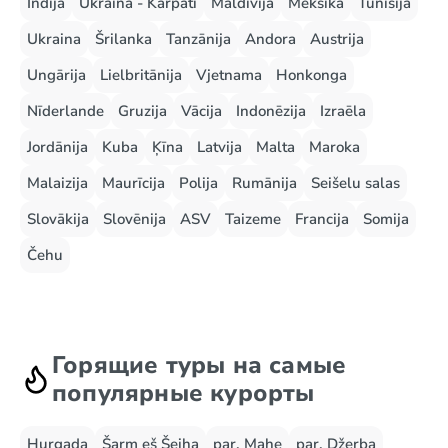
Indija
Ukraina - Karpati
Maldīvija
Meksika
Tunisija
Ukraina
Šrilanka
Tanzānija
Andora
Austrija
Ungārija
Lielbritānija
Vjetnama
Honkonga
Nīderlande
Gruzija
Vācija
Indonēzija
Izraēla
Jordānija
Kuba
Ķīna
Latvija
Malta
Maroka
Malaizija
Maurīcija
Polija
Rumānija
Seišelu salas
Slovākija
Slovēnija
ASV
Taizeme
Francija
Somija
Čehu
Горящие туры на самые
популярные курорты
Hurgada
Šarm eš Šeiha
par. Mahe
par. Džerba