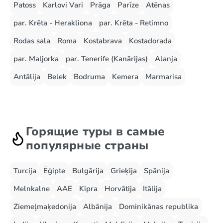
Patoss
Karlovi Vari
Prāga
Parīze
Atēnas
par. Krēta - Herakliona
par. Krēta - Retimno
Rodas sala
Roma
Kostabrava
Kostadorada
par. Maljorka
par. Tenerife (Kanārijas)
Alanja
Antālija
Belek
Bodruma
Kemera
Marmarisa
Горящие туры в самые
популярные страны
Turcija
Ēģipte
Bulgārija
Grieķija
Spānija
Melnkalne
AAE
Kipra
Horvātija
Itālija
Ziemeļmaķedonija
Albānija
Dominikānas republika