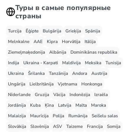
Туры в самые популярные
страны
Turcija
Ēģipte
Bulgārija
Grieķija
Spānija
Melnkalne
AAE
Kipra
Horvātija
Itālija
Ziemeļmaķedonija
Albānija
Dominikānas republika
Indija
Ukraina - Karpati
Maldīvija
Meksika
Tunisija
Ukraina
Šrilanka
Tanzānija
Andora
Austrija
Ungārija
Lielbritānija
Vjetnama
Honkonga
Nīderlande
Gruzija
Vācija
Indonēzija
Izraēla
Jordānija
Kuba
Ķīna
Latvija
Malta
Maroka
Malaizija
Maurīcija
Polija
Rumānija
Seišelu salas
Slovākija
Slovēnija
ASV
Taizeme
Francija
Somija