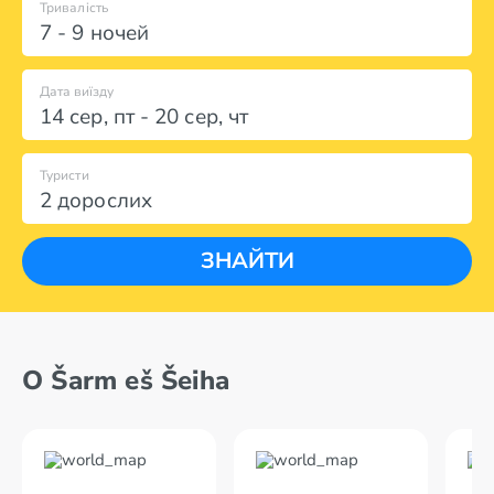
Тривалість
7 - 9 ночей
Дата виїзду
14 сер
,
пт
-
20 сер
,
чт
Туристи
2 дорослих
ЗНАЙТИ
О Šarm eš Šeiha