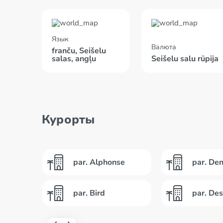
Язык
Валюта
franču, Seišelu
salas, angļu
Seišelu salu rūpija
Курорты
par. Alphonse
par. Den
par. Bird
par. De