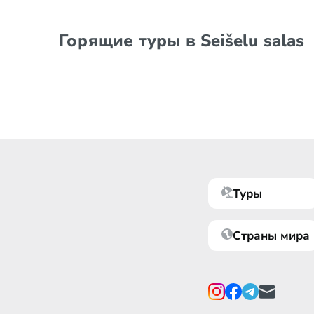
Горящие туры в Seišelu salas
Туры
Страны мира