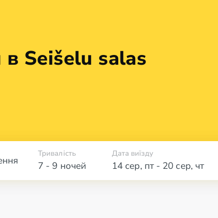
в Seišelu salas
Тривалість
Дата виїзду
ення
7 - 9 ночей
14 сер
,
пт
-
20 сер
,
чт