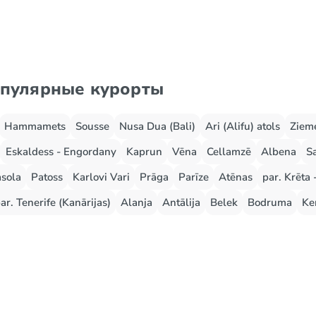
опулярные курорты
Hammamets
Sousse
Nusa Dua (Bali)
Ari (Alifu) atols
Zieme
Eskaldess - Engordany
Kaprun
Vēna
Cellamzē
Albena
S
sola
Patoss
Karlovi Vari
Prāga
Parīze
Atēnas
par. Krēta 
ar. Tenerife (Kanārijas)
Alanja
Antālija
Belek
Bodruma
Ke