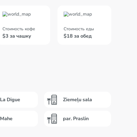
Стоимость кофе
Стоимость еды
$3 за чашку
$18 за обед
 La Digue
Ziemeļu sala
. Mahe
par. Praslin