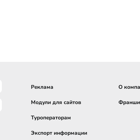
Реклама
О комп
Модули для сайтов
Франши
Туроператорам
Экспорт информации