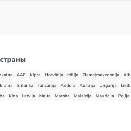
 страны
nkalne
AAE
Kipra
Horvātija
Itālija
Ziemeļmaķedonija
Alb
kraina
Šrilanka
Tanzānija
Andora
Austrija
Ungārija
Lielb
ba
Ķīna
Latvija
Malta
Maroka
Malaizija
Maurīcija
Polija