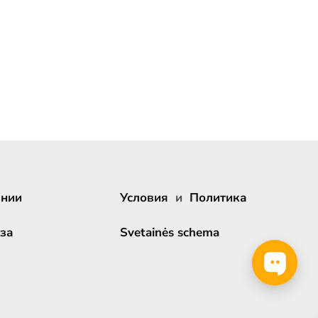
ании
Условия
и
Политика
за
Svetainės schema