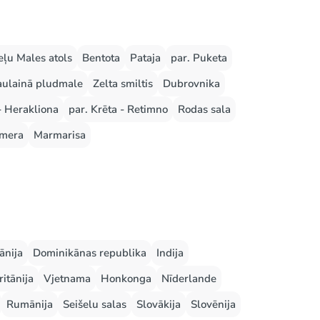
ļu Males atols
Bentota
Pataja
par. Puketa
aulainā pludmale
Zelta smiltis
Dubrovnika
- Herakliona
par. Krēta - Retimno
Rodas sala
mera
Marmarisa
ānija
Dominikānas republika
Indija
ritānija
Vjetnama
Honkonga
Nīderlande
Rumānija
Seišelu salas
Slovākija
Slovēnija