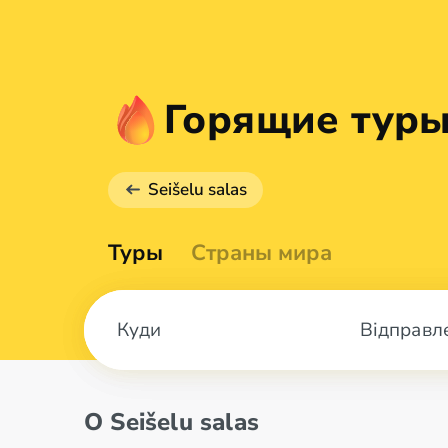
Горящие туры 
Seišelu salas
Туры
Страны мира
Відправл
О Seišelu salas