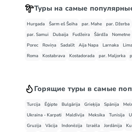
Туры на самые популярны
Hurgada
Šarm eš Šeiha
par. Mahe
par. Džerba
par. Samui
Dubaija
Fudžeira
Šārdža
Nometne
Porec
Roviņa
Sadalīt
Aija Napa
Larnaka
Lima
Roma
Kostabrava
Kostadorada
par. Maljorka
p
Горящие туры в самые по
Turcija
Ēģipte
Bulgārija
Grieķija
Spānija
Mel
Ukraina - Karpati
Maldīvija
Meksika
Tunisija
U
Gruzija
Vācija
Indonēzija
Izraēla
Jordānija
Ku