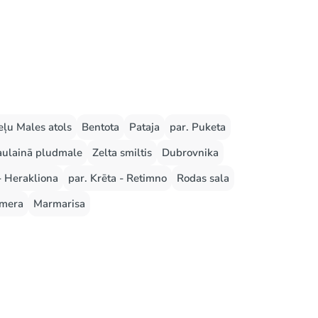
ļu Males atols
Bentota
Pataja
par. Puketa
aulainā pludmale
Zelta smiltis
Dubrovnika
- Herakliona
par. Krēta - Retimno
Rodas sala
mera
Marmarisa