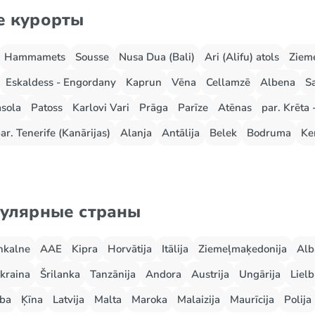
е курорты
Hammamets
Sousse
Nusa Dua (Bali)
Ari (Alifu) atols
Zieme
Eskaldess - Engordany
Kaprun
Vēna
Cellamzē
Albena
S
sola
Patoss
Karlovi Vari
Prāga
Parīze
Atēnas
par. Krēta 
ar. Tenerife (Kanārijas)
Alanja
Antālija
Belek
Bodruma
Ke
пулярные страны
nkalne
AAE
Kipra
Horvātija
Itālija
Ziemeļmaķedonija
Alb
kraina
Šrilanka
Tanzānija
Andora
Austrija
Ungārija
Lielb
ba
Ķīna
Latvija
Malta
Maroka
Malaizija
Maurīcija
Polija