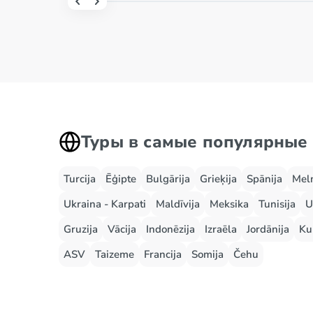
Туры в самые популярные
Turcija
Ēģipte
Bulgārija
Grieķija
Spānija
Mel
Ukraina - Karpati
Maldīvija
Meksika
Tunisija
U
Gruzija
Vācija
Indonēzija
Izraēla
Jordānija
Ku
ASV
Taizeme
Francija
Somija
Čehu