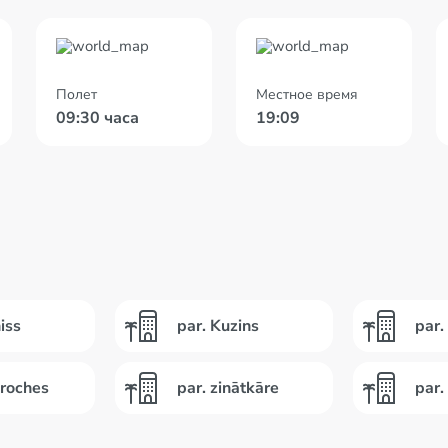
Полет
Местное время
09:30 часа
19:09
iss
par. Kuzins
par.
sroches
par. zinātkāre
par