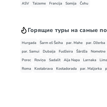
ASV
Taizeme
Francija
Somija
Čehu
Горящие туры на самые п
Hurgada
Šarm eš Šeiha
par. Mahe
par. Džerba
par. Samui
Dubaija
Fudžeira
Šārdža
Nometne
Porec
Roviņa
Sadalīt
Aija Napa
Larnaka
Lima
Roma
Kostabrava
Kostadorada
par. Maljorka
p