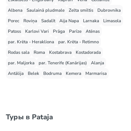
Albena
Saulainā pludmale
Zelta smiltis
Dubrovnika
Porec
Roviņa
Sadalīt
Aija Napa
Larnaka
Limasola
Patoss
Karlovi Vari
Prāga
Parīze
Atēnas
par. Krēta - Herakliona
par. Krēta - Retimno
Rodas sala
Roma
Kostabrava
Kostadorada
par. Maljorka
par. Tenerife (Kanārijas)
Alanja
Antālija
Belek
Bodruma
Kemera
Marmarisa
Туры в Pataja