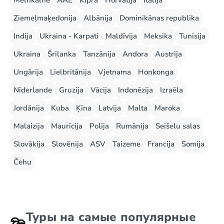
Melnkalne
AAE
Kipra
Horvātija
Itālija
Ziemeļmaķedonija
Albānija
Dominikānas republika
Indija
Ukraina - Karpati
Maldīvija
Meksika
Tunisija
Ukraina
Šrilanka
Tanzānija
Andora
Austrija
Ungārija
Lielbritānija
Vjetnama
Honkonga
Nīderlande
Gruzija
Vācija
Indonēzija
Izraēla
Jordānija
Kuba
Ķīna
Latvija
Malta
Maroka
Malaizija
Maurīcija
Polija
Rumānija
Seišelu salas
Slovākija
Slovēnija
ASV
Taizeme
Francija
Somija
Čehu
Туры на самые популярные