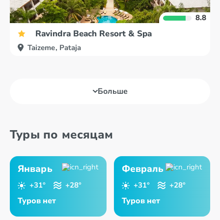
8.8
Ravindra Beach Resort & Spa
Taizeme, Pataja
Больше
Туры по месяцам
Январь
Февраль
+31°
+28°
+31°
+28°
Туров нет
Туров нет