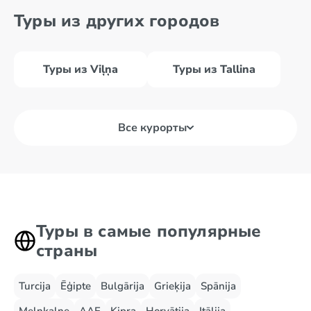
Туры из других городов
Туры из Viļņa
Туры из Tallina
Все курорты
Туры в самые популярные
страны
Turcija
Ēģipte
Bulgārija
Grieķija
Spānija