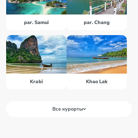
par. Samui
par. Chang
Krabi
Khao Lak
Все курорты
Bangkoka
Khao Lak