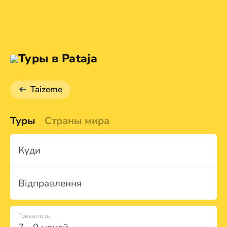
Туры в Pataja
Taizeme
Туры
Страны мира
Куди
Відправлення
Тривалість