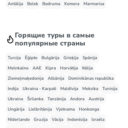
Antālija
Belek
Bodruma
Kemera
Marmarisa
Горящие туры в самые
популярные страны
Turcija
Ēģipte
Bulgārija
Grieķija
Spānija
Melnkalne
AAE
Kipra
Horvātija
Itālija
Ziemeļmaķedonija
Albānija
Dominikānas republika
Indija
Ukraina - Karpati
Maldīvija
Meksika
Tunisija
Ukraina
Šrilanka
Tanzānija
Andora
Austrija
Ungārija
Lielbritānija
Vjetnama
Honkonga
Nīderlande
Gruzija
Vācija
Indonēzija
Izraēla