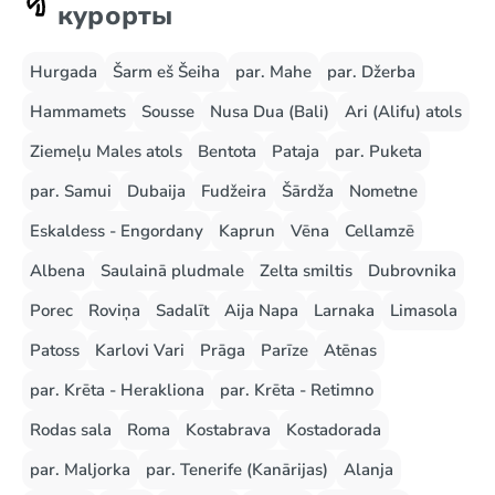
курорты
Hurgada
Šarm eš Šeiha
par. Mahe
par. Džerba
Hammamets
Sousse
Nusa Dua (Bali)
Ari (Alifu) atols
Ziemeļu Males atols
Bentota
Pataja
par. Puketa
par. Samui
Dubaija
Fudžeira
Šārdža
Nometne
Eskaldess - Engordany
Kaprun
Vēna
Cellamzē
Albena
Saulainā pludmale
Zelta smiltis
Dubrovnika
Porec
Roviņa
Sadalīt
Aija Napa
Larnaka
Limasola
Patoss
Karlovi Vari
Prāga
Parīze
Atēnas
par. Krēta - Herakliona
par. Krēta - Retimno
Rodas sala
Roma
Kostabrava
Kostadorada
par. Maljorka
par. Tenerife (Kanārijas)
Alanja