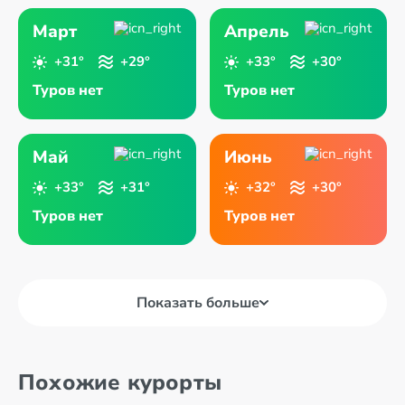
Март
Апрель
+31°
+29°
+33°
+30°
Туров нет
Туров нет
Май
Июнь
+33°
+31°
+32°
+30°
Туров нет
Туров нет
Показать больше
Похожие курорты