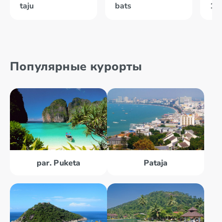
taju
bats
10
Популярные курорты
par. Puketa
Pataja