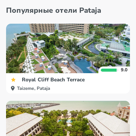
Популярные отели Pataja
Kančanaburi
Krabi
9.0
Royal Cliff Beach Terrace
Taizeme, Pataja