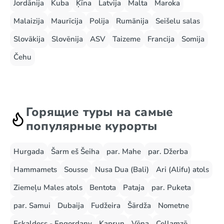
Jordānija
Kuba
Ķīna
Latvija
Malta
Maroka
Malaizija
Maurīcija
Polija
Rumānija
Seišelu salas
Slovākija
Slovēnija
ASV
Taizeme
Francija
Somija
Čehu
Горящие туры на самые
популярные курорты
Hurgada
Šarm eš Šeiha
par. Mahe
par. Džerba
Hammamets
Sousse
Nusa Dua (Bali)
Ari (Alifu) atols
Ziemeļu Males atols
Bentota
Pataja
par. Puketa
par. Samui
Dubaija
Fudžeira
Šārdža
Nometne
Eskaldess - Engordany
Kaprun
Vēna
Cellamzē