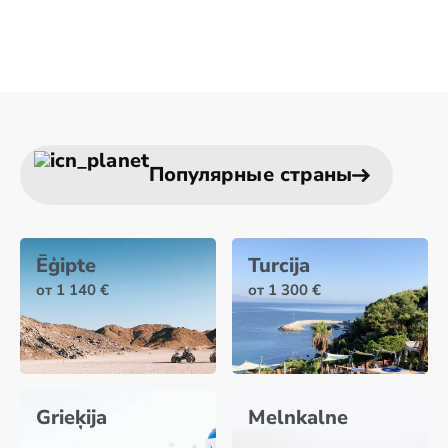
Популярные страны
Ēģipte
Turcija
от 1 140 €
от 1 300 €
Grieķija
Melnkalne