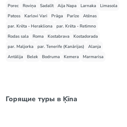
Porec
Roviņa
Sadalīt
Aija Napa
Larnaka
Limasola
Patoss
Karlovi Vari
Prāga
Parīze
Atēnas
par. Krēta - Herakliona
par. Krēta - Retimno
Rodas sala
Roma
Kostabrava
Kostadorada
par. Maljorka
par. Tenerife (Kanārijas)
Alanja
Antālija
Belek
Bodruma
Kemera
Marmarisa
Горящие туры в Ķīna