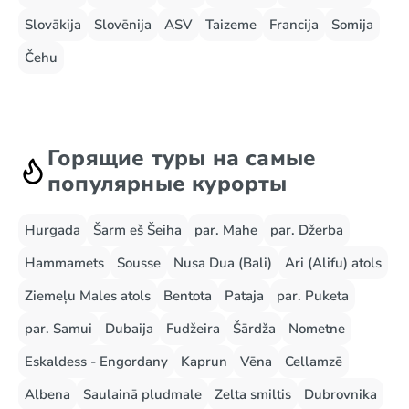
Slovākija
Slovēnija
ASV
Taizeme
Francija
Somija
Čehu
Горящие туры на самые
популярные курорты
Hurgada
Šarm eš Šeiha
par. Mahe
par. Džerba
Hammamets
Sousse
Nusa Dua (Bali)
Ari (Alifu) atols
Ziemeļu Males atols
Bentota
Pataja
par. Puketa
par. Samui
Dubaija
Fudžeira
Šārdža
Nometne
Eskaldess - Engordany
Kaprun
Vēna
Cellamzē
Albena
Saulainā pludmale
Zelta smiltis
Dubrovnika