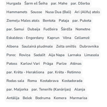
Hurgada
Šarm eš Šeiha
par. Mahe
par. Džerba
Hammamets
Sousse
Nusa Dua (Bali)
Ari (Alifu) atols
Ziemeļu Males atols
Bentota
Pataja
par. Puketa
par. Samui
Dubaija
Fudžeira
Šārdža
Nometne
Eskaldess - Engordany
Kaprun
Vēna
Cellamzē
Albena
Saulainā pludmale
Zelta smiltis
Dubrovnika
Porec
Roviņa
Sadalīt
Aija Napa
Larnaka
Limasola
Patoss
Karlovi Vari
Prāga
Parīze
Atēnas
par. Krēta - Herakliona
par. Krēta - Retimno
Rodas sala
Roma
Kostabrava
Kostadorada
par. Maljorka
par. Tenerife (Kanārijas)
Alanja
Antālija
Belek
Bodruma
Kemera
Marmarisa