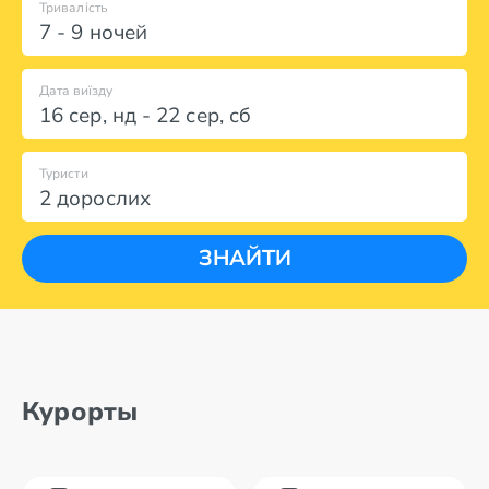
Тривалість
7 - 9 ночей
Дата виїзду
16 сер
,
нд
-
22 сер
,
сб
Туристи
2 дорослих
ЗНАЙТИ
Курорты