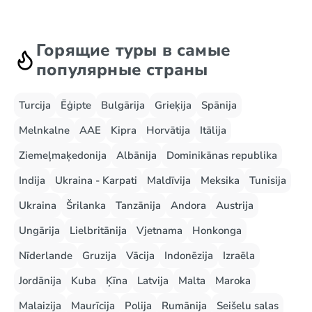
Горящие туры в самые
популярные страны
Turcija
Ēģipte
Bulgārija
Grieķija
Spānija
Melnkalne
AAE
Kipra
Horvātija
Itālija
Ziemeļmaķedonija
Albānija
Dominikānas republika
Indija
Ukraina - Karpati
Maldīvija
Meksika
Tunisija
Ukraina
Šrilanka
Tanzānija
Andora
Austrija
Ungārija
Lielbritānija
Vjetnama
Honkonga
Nīderlande
Gruzija
Vācija
Indonēzija
Izraēla
Jordānija
Kuba
Ķīna
Latvija
Malta
Maroka
Malaizija
Maurīcija
Polija
Rumānija
Seišelu salas