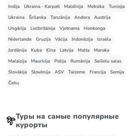
Indija
Ukraina - Karpati
Maldīvija
Meksika
Tunisija
Ukraina
Šrilanka
Tanzānija
Andora
Austrija
Ungārija
Lielbritānija
Vjetnama
Honkonga
Nīderlande
Gruzija
Vācija
Indonēzija
Izraēla
Jordānija
Kuba
Ķīna
Latvija
Malta
Maroka
Malaizija
Maurīcija
Polija
Rumānija
Seišelu salas
Slovākija
Slovēnija
ASV
Taizeme
Francija
Somija
Čehu
Туры на самые популярные
курорты