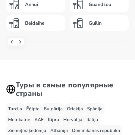
Anhui
Guandžou
Beidaihe
Guilin
Туры в самые популярные
страны
Turcija
Ēģipte
Bulgārija
Grieķija
Spānija
Melnkalne
AAE
Kipra
Horvātija
Itālija
Ziemeļmaķedonija
Albānija
Dominikānas republika