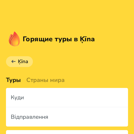
Горящие туры в Ķīna
Ķīna
Туры
Страны мира
Куди
Відправлення