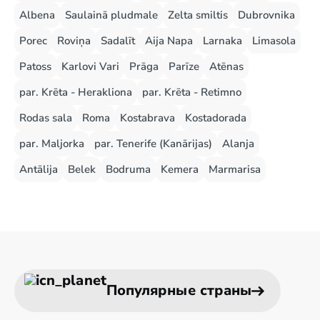
Albena
Saulainā pludmale
Zelta smiltis
Dubrovnika
Porec
Roviņa
Sadalīt
Aija Napa
Larnaka
Limasola
Patoss
Karlovi Vari
Prāga
Parīze
Atēnas
par. Krēta - Herakliona
par. Krēta - Retimno
Rodas sala
Roma
Kostabrava
Kostadorada
par. Maljorka
par. Tenerife (Kanārijas)
Alanja
Antālija
Belek
Bodruma
Kemera
Marmarisa
Популярные страны