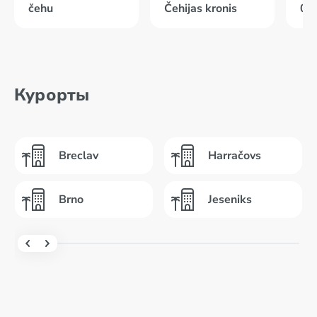
čehu
Čehijas kronis
02
Курорты
Breclav
Harračovs
Brno
Jeseniks