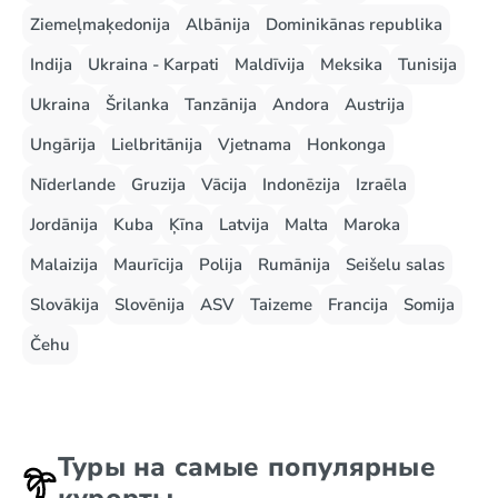
Ziemeļmaķedonija
Albānija
Dominikānas republika
Indija
Ukraina - Karpati
Maldīvija
Meksika
Tunisija
Ukraina
Šrilanka
Tanzānija
Andora
Austrija
Ungārija
Lielbritānija
Vjetnama
Honkonga
Nīderlande
Gruzija
Vācija
Indonēzija
Izraēla
Jordānija
Kuba
Ķīna
Latvija
Malta
Maroka
Malaizija
Maurīcija
Polija
Rumānija
Seišelu salas
Slovākija
Slovēnija
ASV
Taizeme
Francija
Somija
Čehu
Туры на самые популярные