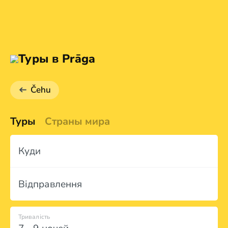
Туры в Prāga
Čehu
Туры
Страны мира
Куди
Відправлення
Тривалість