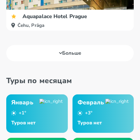
Aquapalace Hotel Prague
Čehu, Prāga
Больше
Туры по месяцам
Январь
Февраль
+1°
+3°
Туров нет
Туров нет