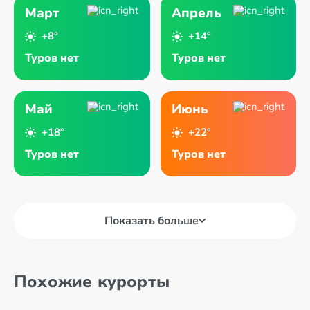
Март
Апрель
+8°
+14°
Туров нет
Туров нет
Май
Июнь
+18°
+22°
Туров нет
Туров нет
Показать больше
Похожие курорты