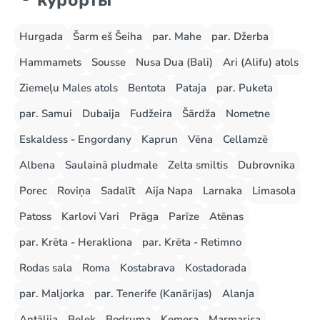
курорты
Hurgada
Šarm eš Šeiha
par. Mahe
par. Džerba
Hammamets
Sousse
Nusa Dua (Bali)
Ari (Alifu) atols
Ziemeļu Males atols
Bentota
Pataja
par. Puketa
par. Samui
Dubaija
Fudžeira
Šārdža
Nometne
Eskaldess - Engordany
Kaprun
Vēna
Cellamzē
Albena
Saulainā pludmale
Zelta smiltis
Dubrovnika
Porec
Roviņa
Sadalīt
Aija Napa
Larnaka
Limasola
Patoss
Karlovi Vari
Prāga
Parīze
Atēnas
par. Krēta - Herakliona
par. Krēta - Retimno
Rodas sala
Roma
Kostabrava
Kostadorada
par. Maljorka
par. Tenerife (Kanārijas)
Alanja
Antālija
Belek
Bodruma
Kemera
Marmarisa