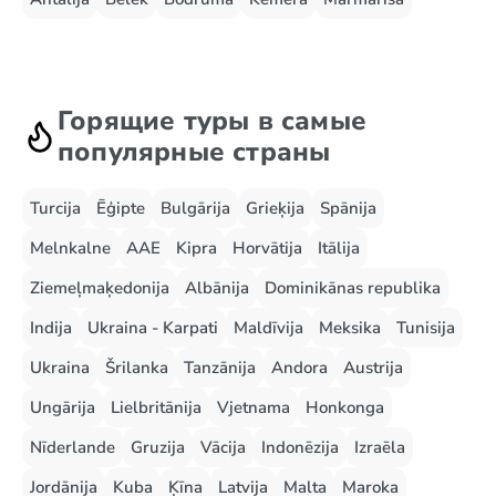
Горящие туры в самые
популярные страны
Turcija
Ēģipte
Bulgārija
Grieķija
Spānija
Melnkalne
AAE
Kipra
Horvātija
Itālija
Ziemeļmaķedonija
Albānija
Dominikānas republika
Indija
Ukraina - Karpati
Maldīvija
Meksika
Tunisija
Ukraina
Šrilanka
Tanzānija
Andora
Austrija
Ungārija
Lielbritānija
Vjetnama
Honkonga
Nīderlande
Gruzija
Vācija
Indonēzija
Izraēla
Jordānija
Kuba
Ķīna
Latvija
Malta
Maroka