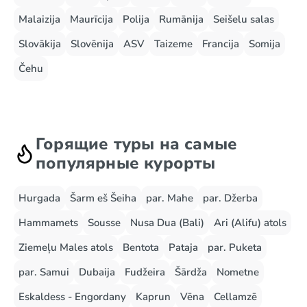
Malaizija
Maurīcija
Polija
Rumānija
Seišelu salas
Slovākija
Slovēnija
ASV
Taizeme
Francija
Somija
Čehu
Горящие туры на самые
популярные курорты
Hurgada
Šarm eš Šeiha
par. Mahe
par. Džerba
Hammamets
Sousse
Nusa Dua (Bali)
Ari (Alifu) atols
Ziemeļu Males atols
Bentota
Pataja
par. Puketa
par. Samui
Dubaija
Fudžeira
Šārdža
Nometne
Eskaldess - Engordany
Kaprun
Vēna
Cellamzē