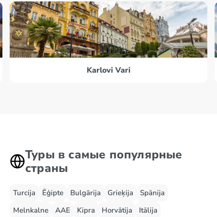
Karlovi Vari
Туры в самые популярные
страны
Turcija
Ēģipte
Bulgārija
Grieķija
Spānija
Melnkalne
AAE
Kipra
Horvātija
Itālija