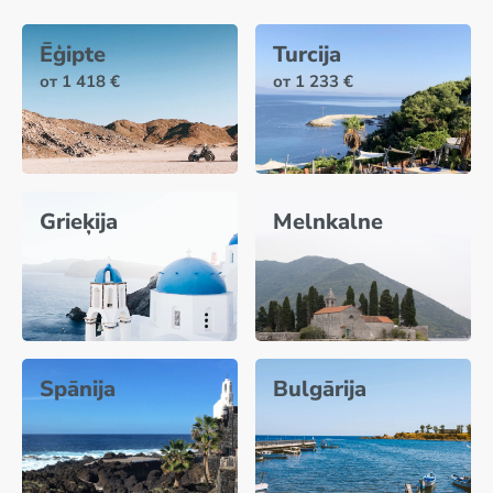
Ēģipte
Turcija
от 1 418 €
от 1 233 €
Grieķija
Melnkalne
Spānija
Bulgārija