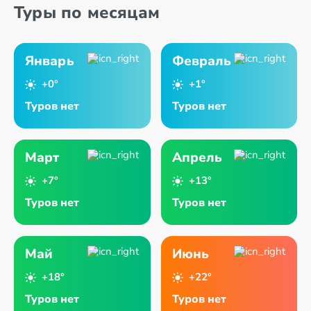
Туры по месяцам
Январь
Февраль
+0°
+1°
Туров нет
Туров нет
Март
Апрель
+7°
+13°
Туров нет
Туров нет
Май
Июнь
+18°
+22°
Туров нет
Туров нет