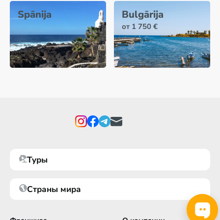
Spānija
Bulgārija
от 1 750 €
Туры
Страны мира