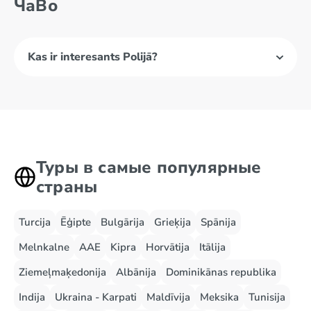
ЧаВо
Kas ir interesants Polijā?
Туры в самые популярные
страны
Turcija
Ēģipte
Bulgārija
Grieķija
Spānija
Melnkalne
AAE
Kipra
Horvātija
Itālija
Ziemeļmaķedonija
Albānija
Dominikānas republika
Indija
Ukraina - Karpati
Maldīvija
Meksika
Tunisija