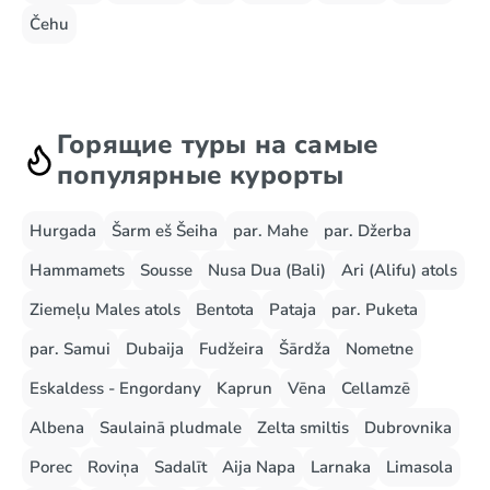
Čehu
Горящие туры на самые
популярные курорты
Hurgada
Šarm eš Šeiha
par. Mahe
par. Džerba
Hammamets
Sousse
Nusa Dua (Bali)
Ari (Alifu) atols
Ziemeļu Males atols
Bentota
Pataja
par. Puketa
par. Samui
Dubaija
Fudžeira
Šārdža
Nometne
Eskaldess - Engordany
Kaprun
Vēna
Cellamzē
Albena
Saulainā pludmale
Zelta smiltis
Dubrovnika
Porec
Roviņa
Sadalīt
Aija Napa
Larnaka
Limasola