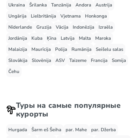
Ukraina
Šrilanka
Tanzānija
Andora
Austrija
Ungārija
Lielbritānija
Vjetnama
Honkonga
Nīderlande
Gruzija
Vācija
Indonēzija
Izraēla
Jordānija
Kuba
Ķīna
Latvija
Malta
Maroka
Malaizija
Maurīcija
Polija
Rumānija
Seišelu salas
Slovākija
Slovēnija
ASV
Taizeme
Francija
Somija
Čehu
Туры на самые популярные
курорты
Hurgada
Šarm eš Šeiha
par. Mahe
par. Džerba