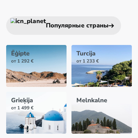
Популярные страны
Ēģipte
Turcija
от 1 292 €
от 1 233 €
Grieķija
Melnkalne
от 1 499 €