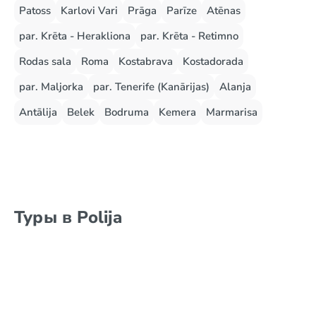
Patoss
Karlovi Vari
Prāga
Parīze
Atēnas
par. Krēta - Herakliona
par. Krēta - Retimno
Rodas sala
Roma
Kostabrava
Kostadorada
par. Maljorka
par. Tenerife (Kanārijas)
Alanja
Antālija
Belek
Bodruma
Kemera
Marmarisa
Туры в Polija