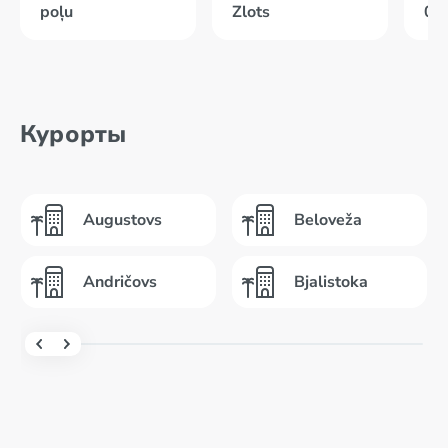
poļu
Zlots
01
Курорты
Augustovs
Beloveža
Andričovs
Bjalistoka