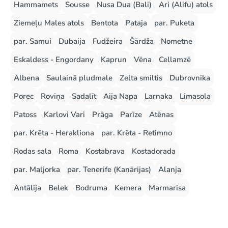
Hammamets
Sousse
Nusa Dua (Bali)
Ari (Alifu) atols
Ziemeļu Males atols
Bentota
Pataja
par. Puketa
par. Samui
Dubaija
Fudžeira
Šārdža
Nometne
Eskaldess - Engordany
Kaprun
Vēna
Cellamzē
Albena
Saulainā pludmale
Zelta smiltis
Dubrovnika
Porec
Roviņa
Sadalīt
Aija Napa
Larnaka
Limasola
Patoss
Karlovi Vari
Prāga
Parīze
Atēnas
par. Krēta - Herakliona
par. Krēta - Retimno
Rodas sala
Roma
Kostabrava
Kostadorada
par. Maljorka
par. Tenerife (Kanārijas)
Alanja
Antālija
Belek
Bodruma
Kemera
Marmarisa