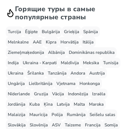
Горящие туры в самые
популярные страны
Turcija
Ēģipte
Bulgārija
Grieķija
Spānija
Melnkalne
AAE
Kipra
Horvātija
Itālija
Ziemeļmaķedonija
Albānija
Dominikānas republika
Indija
Ukraina - Karpati
Maldīvija
Meksika
Tunisija
Ukraina
Šrilanka
Tanzānija
Andora
Austrija
Ungārija
Lielbritānija
Vjetnama
Honkonga
Nīderlande
Gruzija
Vācija
Indonēzija
Izraēla
Jordānija
Kuba
Ķīna
Latvija
Malta
Maroka
Malaizija
Maurīcija
Polija
Rumānija
Seišelu salas
Slovākija
Slovēnija
ASV
Taizeme
Francija
Somija