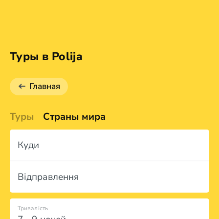
Туры в Polija
Главная
Туры
Страны мира
Куди
Відправлення
Тривалість