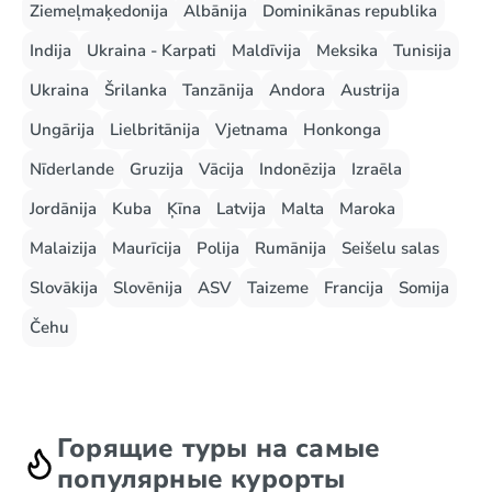
Ziemeļmaķedonija
Albānija
Dominikānas republika
Indija
Ukraina - Karpati
Maldīvija
Meksika
Tunisija
Ukraina
Šrilanka
Tanzānija
Andora
Austrija
Ungārija
Lielbritānija
Vjetnama
Honkonga
Nīderlande
Gruzija
Vācija
Indonēzija
Izraēla
Jordānija
Kuba
Ķīna
Latvija
Malta
Maroka
Malaizija
Maurīcija
Polija
Rumānija
Seišelu salas
Slovākija
Slovēnija
ASV
Taizeme
Francija
Somija
Čehu
Горящие туры на самые
популярные курорты