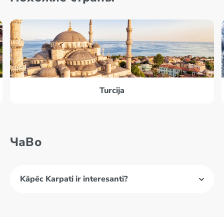
Turcija
ЧаВо
Kāpēc Karpati ir interesanti?