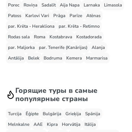
Porec
Roviņa
Sadalīt
Aija Napa
Larnaka
Limasola
Patoss
Karlovi Vari
Prāga
Parīze
Atēnas
par. Krēta - Herakliona
par. Krēta - Retimno
Rodas sala
Roma
Kostabrava
Kostadorada
par. Maljorka
par. Tenerife (Kanārijas)
Alanja
Antālija
Belek
Bodruma
Kemera
Marmarisa
Горящие туры в самые
популярные страны
Turcija
Ēģipte
Bulgārija
Grieķija
Spānija
Melnkalne
AAE
Kipra
Horvātija
Itālija