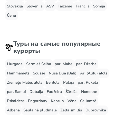
Slovākija
Slovēnija
ASV
Taizeme
Francija
Somija
Čehu
Туры на самые популярные
курорты
Hurgada
Šarm eš Šeiha
par. Mahe
par. Džerba
Hammamets
Sousse
Nusa Dua (Bali)
Ari (Alifu) atols
Ziemeļu Males atols
Bentota
Pataja
par. Puketa
par. Samui
Dubaija
Fudžeira
Šārdža
Nometne
Eskaldess - Engordany
Kaprun
Vēna
Cellamzē
Albena
Saulainā pludmale
Zelta smiltis
Dubrovnika