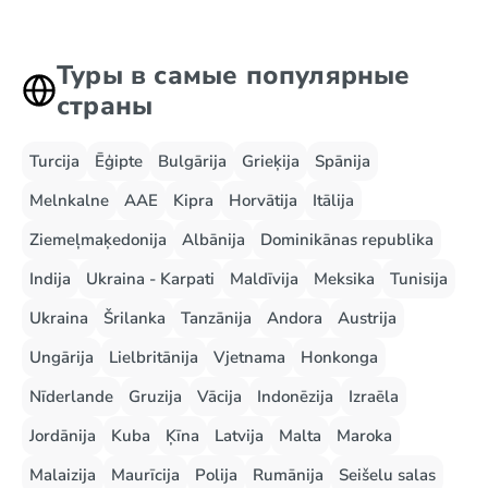
Туры в самые популярные
страны
Turcija
Ēģipte
Bulgārija
Grieķija
Spānija
Melnkalne
AAE
Kipra
Horvātija
Itālija
Ziemeļmaķedonija
Albānija
Dominikānas republika
Indija
Ukraina - Karpati
Maldīvija
Meksika
Tunisija
Ukraina
Šrilanka
Tanzānija
Andora
Austrija
Ungārija
Lielbritānija
Vjetnama
Honkonga
Nīderlande
Gruzija
Vācija
Indonēzija
Izraēla
Jordānija
Kuba
Ķīna
Latvija
Malta
Maroka
Malaizija
Maurīcija
Polija
Rumānija
Seišelu salas