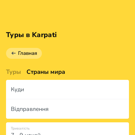
Туры в Karpati
Главная
Туры
Страны мира
Куди
Відправлення
Тривалість