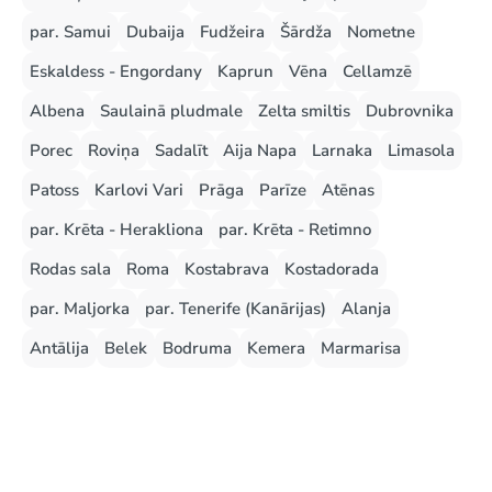
par. Samui
Dubaija
Fudžeira
Šārdža
Nometne
Eskaldess - Engordany
Kaprun
Vēna
Cellamzē
Albena
Saulainā pludmale
Zelta smiltis
Dubrovnika
Porec
Roviņa
Sadalīt
Aija Napa
Larnaka
Limasola
Patoss
Karlovi Vari
Prāga
Parīze
Atēnas
par. Krēta - Herakliona
par. Krēta - Retimno
Rodas sala
Roma
Kostabrava
Kostadorada
par. Maljorka
par. Tenerife (Kanārijas)
Alanja
Antālija
Belek
Bodruma
Kemera
Marmarisa