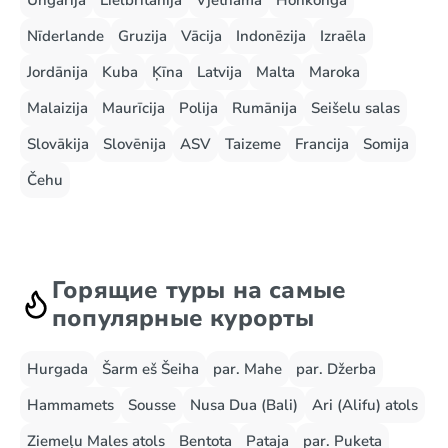
Ungārija
Lielbritānija
Vjetnama
Honkonga
Nīderlande
Gruzija
Vācija
Indonēzija
Izraēla
Jordānija
Kuba
Ķīna
Latvija
Malta
Maroka
Malaizija
Maurīcija
Polija
Rumānija
Seišelu salas
Slovākija
Slovēnija
ASV
Taizeme
Francija
Somija
Čehu
Горящие туры на самые
популярные курорты
Hurgada
Šarm eš Šeiha
par. Mahe
par. Džerba
Hammamets
Sousse
Nusa Dua (Bali)
Ari (Alifu) atols
Ziemeļu Males atols
Bentota
Pataja
par. Puketa