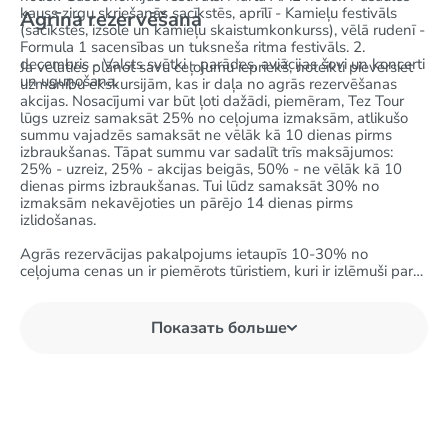
kauss zirgu skriešanās sacīkstēs, aprīlī - Kamieļu festivāls
Agrīna rezervēšana
(sacīkstes, izsole un kamieļu skaistumkonkurss), vēlā rudenī -
Formula 1 sacensības un tuksneša ritma festivāls. 2.
decembris - Valsts svētki - parādes, aviācijas šovi un koncerti
Ja vēlaties plānot savu ceļojumu iepriekš, noteikti pievērsiet
un uguņošana.
uzmanību ekskursijām, kas ir daļa no agrās rezervēšanas
akcijas. Nosacījumi var būt ļoti dažādi, piemēram, Tez Tour
lūgs uzreiz samaksāt 25% no ceļojuma izmaksām, atlikušo
summu vajadzēs samaksāt ne vēlāk kā 10 dienas pirms
izbraukšanas. Tāpat summu var sadalīt trīs maksājumos:
25% - uzreiz, 25% - akcijas beigās, 50% - ne vēlāk kā 10
dienas pirms izbraukšanas. Tui lūdz samaksāt 30% no
izmaksām nekavējoties un pārējo 14 dienas pirms
izlidošanas.
Agrās rezervācijas pakalpojums ietaupīs 10-30% no
ceļojuma cenas un ir piemērots tūristiem, kuri ir izlēmuši par
viesnīcas un ceļojumu datumu izvēli.
Vēl viens veids, kā ietaupīt naudu, ir pēdējā brīža ekskursijas,
Показать больше
kuras var iegādāties dažas dienas pirms izbraukšanas.
Šikas smilšu pludmales, iepirkšanās, neparastas izklaides
pārpilnība, progresīvas tehnoloģijas un, protams, greznība uz
katra stūra – tas ir tas, kas ukraiņus piesaista AAE. Un nav
svarīgi, vai ceļojat kopā ar draugiem vai vienatnē, ģimenes
atvaļinājumā vai romantiskā ceļojumā – AAE ir izklaide katrai