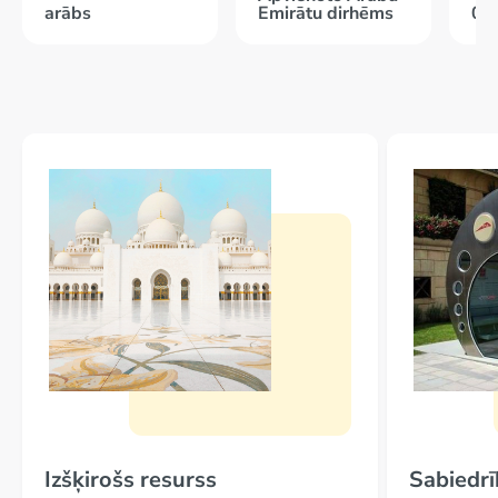
arābs
Emirātu dirhēms
05
Izšķirošs resurss
Sabiedr