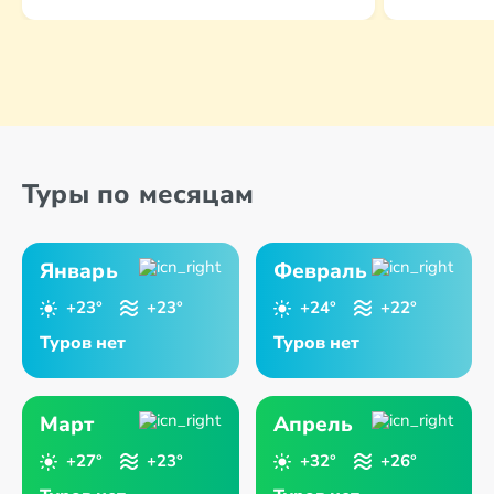
Туры по месяцам
Январь
Февраль
+23°
+23°
+24°
+22°
Туров нет
Туров нет
Март
Апрель
+27°
+23°
+32°
+26°