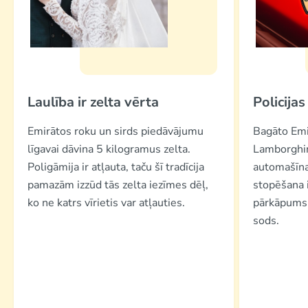
Laulība ir zelta vērta
Policijas
Emirātos roku un sirds piedāvājumu
Bagāto Emir
līgavai dāvina 5 kilogramus zelta.
Lamborghin
Poligāmija ir atļauta, taču šī tradīcija
automašīnas
pamazām izzūd tās zelta iezīmes dēļ,
stopēšana i
ko ne katrs vīrietis var atļauties.
pārkāpums,
sods.