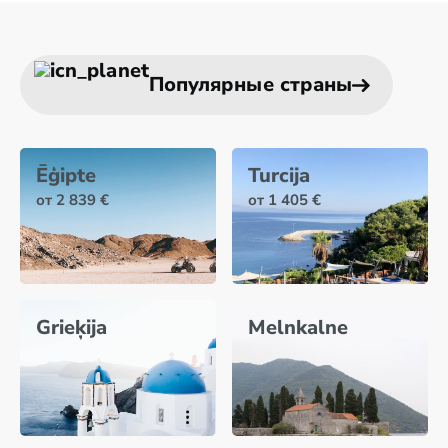
gaumei un budžetam.
Популярные страны
Ēģipte
Turcija
от 2 839 €
от 1 405 €
Grieķija
Melnkalne