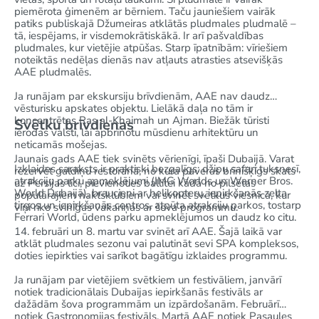
piemērota ģimenēm ar bērniem. Taču jauniešiem vairāk
patiks publiskajā Džumeiras atklātās pludmales pludmalē –
tā, iespējams, ir visdemokrātiskākā. Ir arī pašvaldības
pludmales, kur vietējie atpūšas. Starp īpatnībām: vīriešiem
noteiktās nedēļas dienās nav atļauts atrasties atsevišķās
AAE pludmalēs.
Ja runājam par ekskursiju brīvdienām, AAE nav daudz
vēsturisku apskates objektu. Lielākā daļa no tām ir
koncentrētas Ras al-Khaimah un Ajman. Biežāk tūristi
Svētku brīvdienas
ierodas valstī, lai apbrīnotu mūsdienu arhitektūru un
neticamās mošejas.
Jaunais gads AAE tiek svinēts vērienīgi, īpaši Dubaijā. Varat
Izklaides saraksts ir praktiski bezgalīgs: džipu safari tuksnesī,
rezervēt galdiņu restorānā, no kura paveras brīnišķīgs skats
atrakciju parku apmeklējumi (IMG Worlds un Warner Bros.
uz Persijas līci, pievienoties ballītei kādā no pilsētas
World Dubaijā), braucieni ar helikopteru, iepirkšanās zelta
populārajiem naktsklubiem vai svinēt svētkus viesnīcā, kur
tirgos un iepirkšanās centros, atpūta atrakciju parkos, tostarp
viņi rīko svinīgas vakariņas ar šova programmu.
Ferrari World, ūdens parku apmeklējumos un daudz ko citu.
14. februāri un 8. martu var svinēt arī AAE. Šajā laikā var
atklāt pludmales sezonu vai palutināt sevi SPA kompleksos,
doties iepirkties vai sarīkot bagātīgu izklaides programmu.
Ja runājam par vietējiem svētkiem un festivāliem, janvārī
notiek tradicionālais Dubaijas iepirkšanās festivāls ar
dažādām šova programmām un izpārdošanām. Februārī
notiek Gastronomijas festivāls. Martā AAE notiek Pasaules