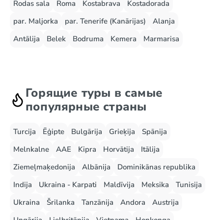
Rodas sala
Roma
Kostabrava
Kostadorada
par. Maljorka
par. Tenerife (Kanārijas)
Alanja
Antālija
Belek
Bodruma
Kemera
Marmarisa
Горящие туры в самые
популярные страны
Turcija
Ēģipte
Bulgārija
Grieķija
Spānija
Melnkalne
AAE
Kipra
Horvātija
Itālija
Ziemeļmaķedonija
Albānija
Dominikānas republika
Indija
Ukraina - Karpati
Maldīvija
Meksika
Tunisija
Ukraina
Šrilanka
Tanzānija
Andora
Austrija