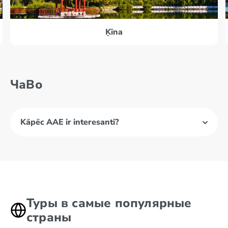
Ķīna
ЧаВо
Kāpēc AAE ir interesanti?
Туры в самые популярные
страны