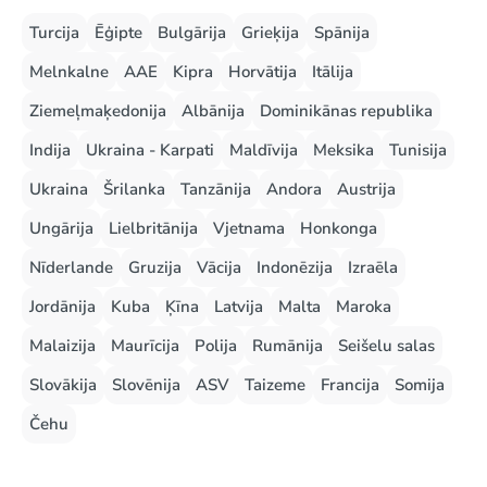
Turcija
Ēģipte
Bulgārija
Grieķija
Spānija
Melnkalne
AAE
Kipra
Horvātija
Itālija
Ziemeļmaķedonija
Albānija
Dominikānas republika
Indija
Ukraina - Karpati
Maldīvija
Meksika
Tunisija
Ukraina
Šrilanka
Tanzānija
Andora
Austrija
Ungārija
Lielbritānija
Vjetnama
Honkonga
Nīderlande
Gruzija
Vācija
Indonēzija
Izraēla
Jordānija
Kuba
Ķīna
Latvija
Malta
Maroka
Malaizija
Maurīcija
Polija
Rumānija
Seišelu salas
Slovākija
Slovēnija
ASV
Taizeme
Francija
Somija
Čehu