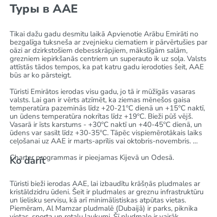
Туры в AAE
Tikai dažu gadu desmitu laikā Apvienotie Arābu Emirāti no
bezgalīga tuksneša ar zvejnieku ciematiem ir pārvērtušies par
oāzi ar dzirkstošiem debesskrāpjiem, mākslīgām salām,
grezniem iepirkšanās centriem un superauto ik uz soļa. Valsts
attīstās tādos tempos, ka pat katru gadu ierodoties šeit, AAE
būs ar ko pārsteigt.
Tūristi Emirātos ierodas visu gadu, jo tā ir mūžīgās vasaras
valsts. Lai gan ir vērts atzīmēt, ka ziemas mēnešos gaisa
temperatūra pazeminās līdz +20-21ºС dienā un +15ºС naktī,
un ūdens temperatūra nokrītas līdz +19ºС. Bieži pūš vējš.
Vasarā ir īsts karstums - +30ºС naktī un +40-45ºС dienā, un
ūdens var sasilt līdz +30-35ºС. Tāpēc vispiemērotākais laiks
ceļošanai uz AAE ir marts-aprīlis vai oktobris-novembris.
Charter programmas ir pieejamas Kijevā un Odesā.
Ko darīt
Tūristi bieži ierodas AAE, lai izbaudītu krāšņās pludmales ar
kristāldzidru ūdeni. Šeit ir pludmales ar greznu infrastruktūru
un lielisku servisu, kā arī minimālistiskas atpūtas vietas.
Piemēram, Al Mamzar pludmalē (Dubaijā) ir parks, piknika
vietas, sporta un rotaļu laukumi. Šī pludmale ir vairāk