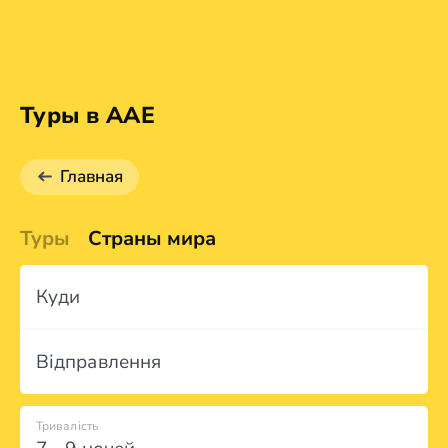
Туры в AAE
Главная
Туры
Страны мира
Куди
Відправлення
Тривалість