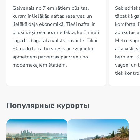
Galvenais no 7 emirātiem būs tas,
Sabiedrisk
kuram ir lielākās naftas rezerves un
tāpat kā gai
lielākā daļa ekonomikā. Tieši naftai ir
komforta lī
bijusi izšķiroša nozīme faktā, ka Emirāti
aprīkotas a
tagad ir bagātākā valsts pasaulē. Tikai
Metro vago
50 gadu laikā tuksnesis ar zvejnieku
atsevišķi s
apmetnēm pārvērtās par vienu no
bērniem. Si
modernākajiem štatiem.
vagoni un t
tiek kontro
Популярные курорты