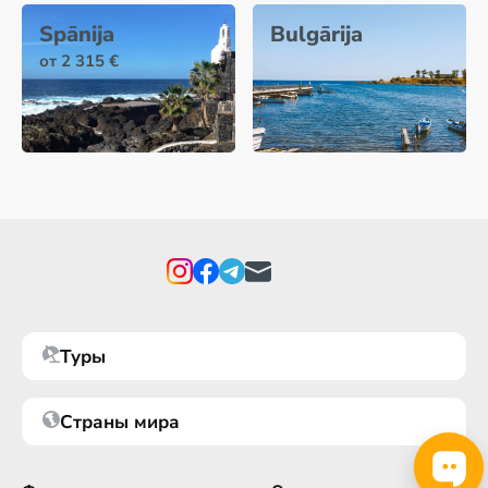
Spānija
Bulgārija
от 2 315 €
Туры
Страны мира