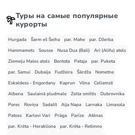
Туры на самые популярные
курорты
Hurgada
Šarm eš Šeiha
par. Mahe
par. Džerba
Hammamets
Sousse
Nusa Dua (Bali)
Ari (Alifu) atols
Ziemeļu Males atols
Bentota
Pataja
par. Puketa
par. Samui
Dubaija
Fudžeira
Šārdža
Nometne
Eskaldess - Engordany
Kaprun
Vēna
Cellamzē
Albena
Saulainā pludmale
Zelta smiltis
Dubrovnika
Porec
Roviņa
Sadalīt
Aija Napa
Larnaka
Limasola
Patoss
Karlovi Vari
Prāga
Parīze
Atēnas
par. Krēta - Herakliona
par. Krēta - Retimno