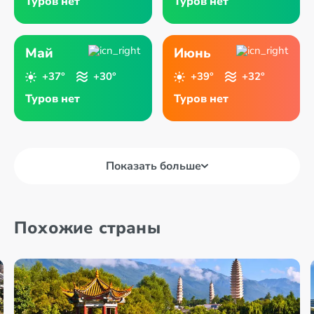
Туров нет
Туров нет
Май
Июнь
+37°
+30°
+39°
+32°
Туров нет
Туров нет
Показать больше
Похожие страны