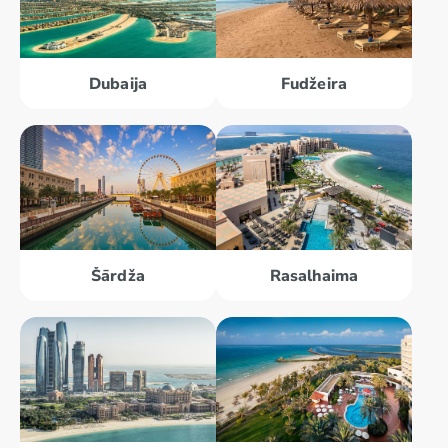
Dubaija
Fudžeira
Šārdža
Rasalhaima