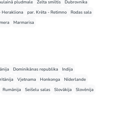
aulainā pludmale
Zelta smiltis
Dubrovnika
- Herakliona
par. Krēta - Retimno
Rodas sala
mera
Marmarisa
ānija
Dominikānas republika
Indija
ritānija
Vjetnama
Honkonga
Nīderlande
Rumānija
Seišelu salas
Slovākija
Slovēnija