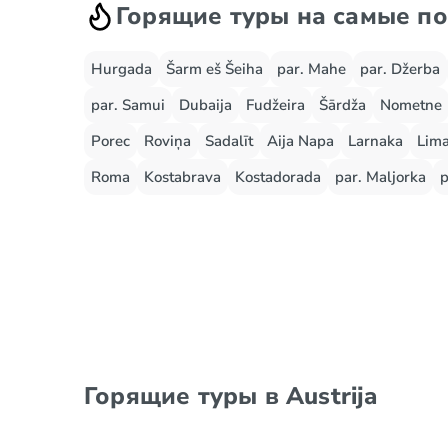
Горящие туры на самые п
Hurgada
Šarm eš Šeiha
par. Mahe
par. Džerba
par. Samui
Dubaija
Fudžeira
Šārdža
Nometne
Porec
Roviņa
Sadalīt
Aija Napa
Larnaka
Lima
Roma
Kostabrava
Kostadorada
par. Maljorka
p
Горящие туры в Austrija