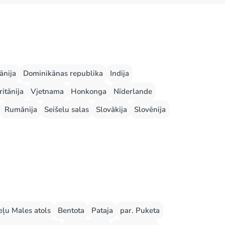
ānija
Dominikānas republika
Indija
ritānija
Vjetnama
Honkonga
Nīderlande
Rumānija
Seišelu salas
Slovākija
Slovēnija
ļu Males atols
Bentota
Pataja
par. Puketa