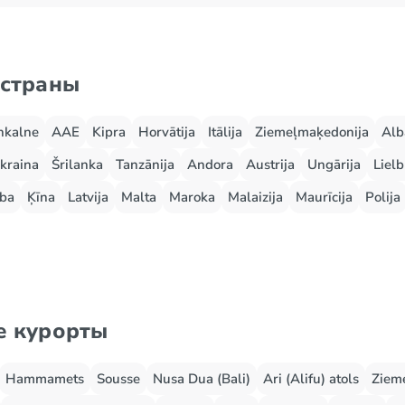
 страны
nkalne
AAE
Kipra
Horvātija
Itālija
Ziemeļmaķedonija
Alb
kraina
Šrilanka
Tanzānija
Andora
Austrija
Ungārija
Lielb
ba
Ķīna
Latvija
Malta
Maroka
Malaizija
Maurīcija
Polija
е курорты
Hammamets
Sousse
Nusa Dua (Bali)
Ari (Alifu) atols
Zieme