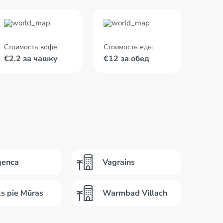
Стоимость кофе
Стоимость еды
€2.2 за чашку
€12 за обед
genca
Vagrains
s pie Mūras
Warmbad Villach