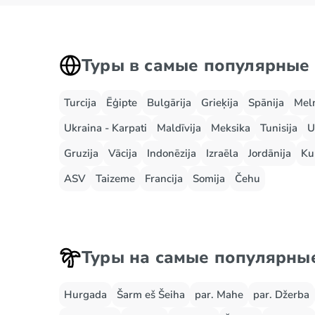
Туры в самые популярные
Turcija
Ēģipte
Bulgārija
Grieķija
Spānija
Mel
Ukraina - Karpati
Maldīvija
Meksika
Tunisija
U
Gruzija
Vācija
Indonēzija
Izraēla
Jordānija
Ku
ASV
Taizeme
Francija
Somija
Čehu
Туры на самые популярны
Hurgada
Šarm eš Šeiha
par. Mahe
par. Džerba