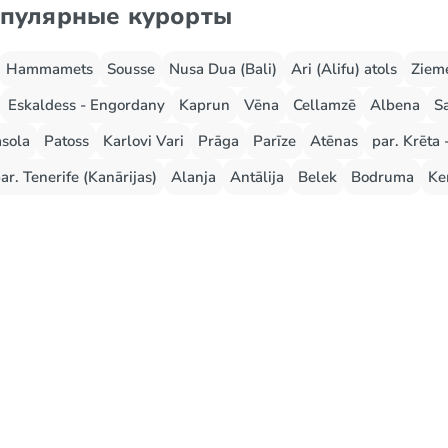
опулярные курорты
Hammamets
Sousse
Nusa Dua (Bali)
Ari (Alifu) atols
Zieme
Eskaldess - Engordany
Kaprun
Vēna
Cellamzē
Albena
S
sola
Patoss
Karlovi Vari
Prāga
Parīze
Atēnas
par. Krēta 
ar. Tenerife (Kanārijas)
Alanja
Antālija
Belek
Bodruma
Ke