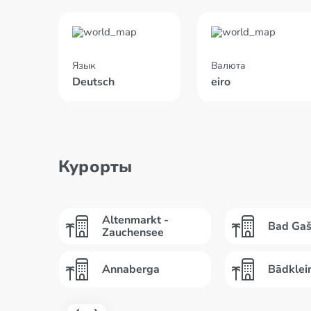
Язык
Валюта
Deutsch
eiro
Курорты
Altenmarkt -
Bad Gaš
Zauchensee
Annaberga
Bādklei