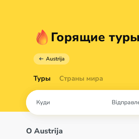
Горящие туры 
Austrija
Туры
Страны мира
Відправл
О Austrija