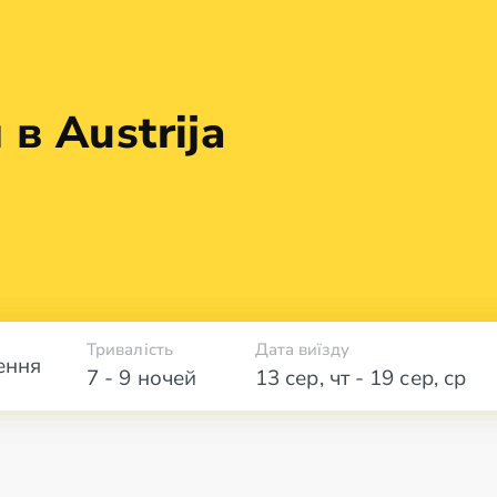
в Austrija
Тривалість
Дата виїзду
ення
7 - 9 ночей
13 сер
,
чт
-
19 сер
,
ср