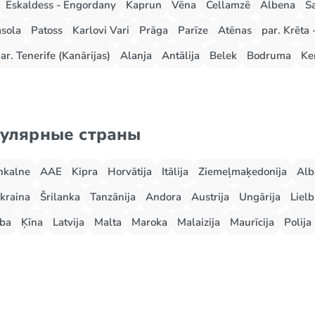
Eskaldess - Engordany
Kaprun
Vēna
Cellamzē
Albena
S
sola
Patoss
Karlovi Vari
Prāga
Parīze
Atēnas
par. Krēta 
ar. Tenerife (Kanārijas)
Alanja
Antālija
Belek
Bodruma
Ke
пулярные страны
nkalne
AAE
Kipra
Horvātija
Itālija
Ziemeļmaķedonija
Alb
kraina
Šrilanka
Tanzānija
Andora
Austrija
Ungārija
Lielb
ba
Ķīna
Latvija
Malta
Maroka
Malaizija
Maurīcija
Polija