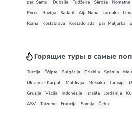
par. Samui
Dubaija
Fudžeira
Šārdža
Nometne
Porec
Roviņa
Sadalīt
Aija Napa
Larnaka
Lima
Roma
Kostabrava
Kostadorada
par. Maljorka
p
Горящие туры в самые по
Turcija
Ēģipte
Bulgārija
Grieķija
Spānija
Mel
Ukraina - Karpati
Maldīvija
Meksika
Tunisija
U
Gruzija
Vācija
Indonēzija
Izraēla
Jordānija
Ku
ASV
Taizeme
Francija
Somija
Čehu