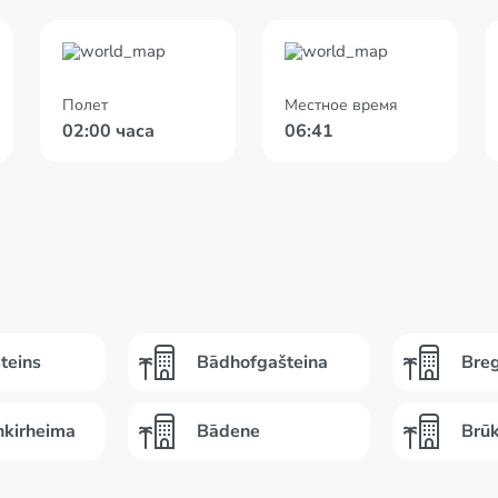
Полет
Местное время
02:00 часа
06:41
teins
Bādhofgašteina
Bre
nkirheima
Bādene
Brūk