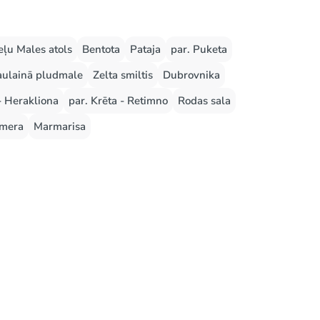
ļu Males atols
Bentota
Pataja
par. Puketa
aulainā pludmale
Zelta smiltis
Dubrovnika
- Herakliona
par. Krēta - Retimno
Rodas sala
mera
Marmarisa