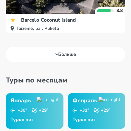
8.8
Barcelo Coconut Island
Taizeme, par. Puketa
Больше
Туры по месяцам
Январь
Февраль
+30°
+29°
+31°
+29°
Туров нет
Туров нет