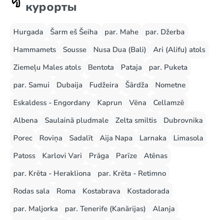
курорты
Hurgada
Šarm eš Šeiha
par. Mahe
par. Džerba
Hammamets
Sousse
Nusa Dua (Bali)
Ari (Alifu) atols
Ziemeļu Males atols
Bentota
Pataja
par. Puketa
par. Samui
Dubaija
Fudžeira
Šārdža
Nometne
Eskaldess - Engordany
Kaprun
Vēna
Cellamzē
Albena
Saulainā pludmale
Zelta smiltis
Dubrovnika
Porec
Roviņa
Sadalīt
Aija Napa
Larnaka
Limasola
Patoss
Karlovi Vari
Prāga
Parīze
Atēnas
par. Krēta - Herakliona
par. Krēta - Retimno
Rodas sala
Roma
Kostabrava
Kostadorada
par. Maljorka
par. Tenerife (Kanārijas)
Alanja