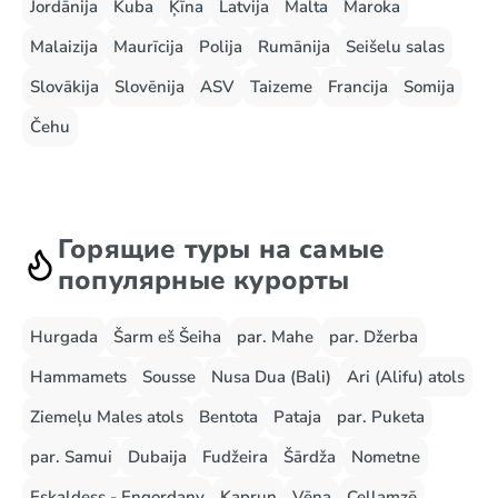
Jordānija
Kuba
Ķīna
Latvija
Malta
Maroka
Malaizija
Maurīcija
Polija
Rumānija
Seišelu salas
Slovākija
Slovēnija
ASV
Taizeme
Francija
Somija
Čehu
Горящие туры на самые
популярные курорты
Hurgada
Šarm eš Šeiha
par. Mahe
par. Džerba
Hammamets
Sousse
Nusa Dua (Bali)
Ari (Alifu) atols
Ziemeļu Males atols
Bentota
Pataja
par. Puketa
par. Samui
Dubaija
Fudžeira
Šārdža
Nometne
Eskaldess - Engordany
Kaprun
Vēna
Cellamzē