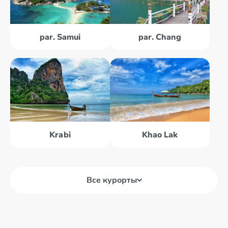
par. Samui
par. Chang
Krabi
Khao Lak
Все курорты
Bangkoka
Khao Lak