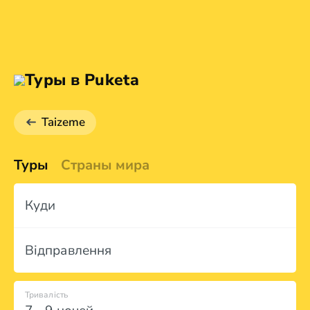
Туры в Puketa
Taizeme
Туры
Страны мира
Куди
Відправлення
Тривалість