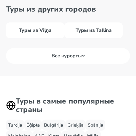
Туры из других городов
Туры из Viļņa
Туры из Tallina
Все курорты
Туры в самые популярные
страны
Turcija
Ēģipte
Bulgārija
Grieķija
Spānija