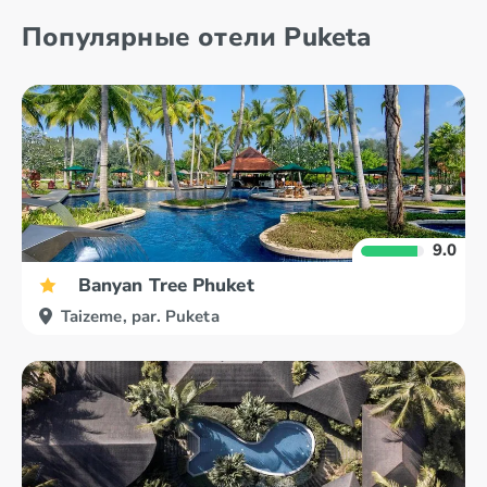
Популярные отели Puketa
Kančanaburi
Krabi
9.0
Banyan Tree Phuket
Taizeme, par. Puketa