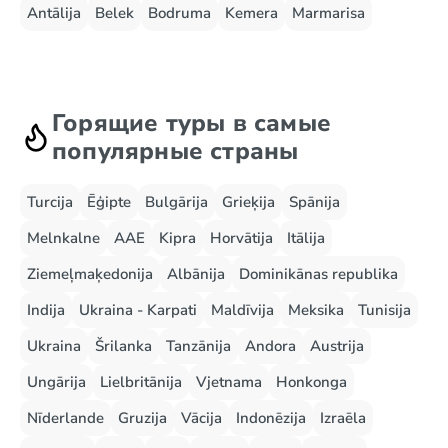
Antālija
Belek
Bodruma
Kemera
Marmarisa
Горящие туры в самые
популярные страны
Turcija
Ēģipte
Bulgārija
Grieķija
Spānija
Melnkalne
AAE
Kipra
Horvātija
Itālija
Ziemeļmaķedonija
Albānija
Dominikānas republika
Indija
Ukraina - Karpati
Maldīvija
Meksika
Tunisija
Ukraina
Šrilanka
Tanzānija
Andora
Austrija
Ungārija
Lielbritānija
Vjetnama
Honkonga
Nīderlande
Gruzija
Vācija
Indonēzija
Izraēla