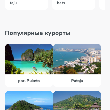
taju
bats
10
Популярные курорты
par. Puketa
Pataja