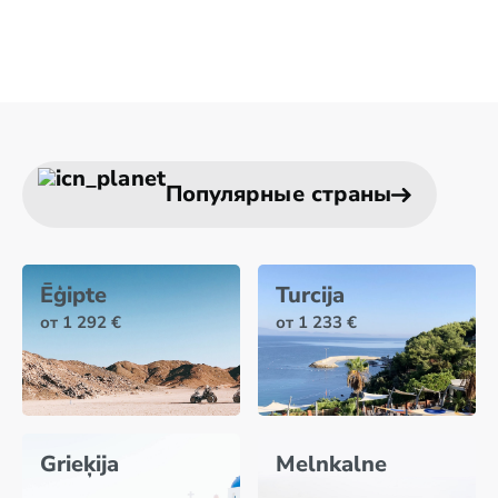
Популярные страны
Ēģipte
Turcija
от 1 292 €
от 1 233 €
Grieķija
Melnkalne