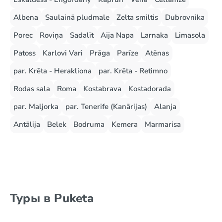
Albena
Saulainā pludmale
Zelta smiltis
Dubrovnika
Porec
Roviņa
Sadalīt
Aija Napa
Larnaka
Limasola
Patoss
Karlovi Vari
Prāga
Parīze
Atēnas
par. Krēta - Herakliona
par. Krēta - Retimno
Rodas sala
Roma
Kostabrava
Kostadorada
par. Maljorka
par. Tenerife (Kanārijas)
Alanja
Antālija
Belek
Bodruma
Kemera
Marmarisa
Туры в Puketa