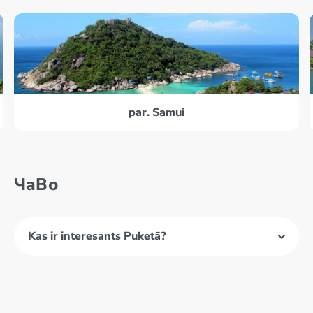
par. Samui
ЧаВо
Kas ir interesants Puketā?