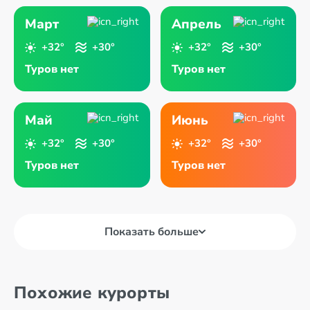
Март
Апрель
+32°
+30°
+32°
+30°
Туров нет
Туров нет
Май
Июнь
+32°
+30°
+32°
+30°
Туров нет
Туров нет
Показать больше
Похожие курорты