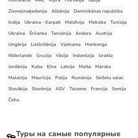
Melnkalne
AAE
Kipra
Horvātija
Itālija
Ziemeļmaķedonija
Albānija
Dominikānas republika
Indija
Ukraina - Karpati
Maldīvija
Meksika
Tunisija
Ukraina
Šrilanka
Tanzānija
Andora
Austrija
Ungārija
Lielbritānija
Vjetnama
Honkonga
Nīderlande
Gruzija
Vācija
Indonēzija
Izraēla
Jordānija
Kuba
Ķīna
Latvija
Malta
Maroka
Malaizija
Maurīcija
Polija
Rumānija
Seišelu salas
Slovākija
Slovēnija
ASV
Taizeme
Francija
Somija
Čehu
Туры на самые популярные