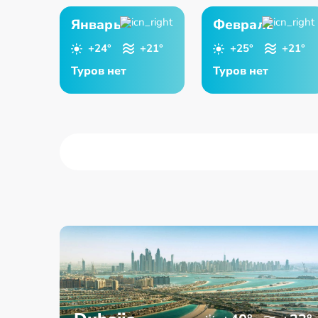
Январь
Февраль
+24°
+21°
+25°
+21°
Туров нет
Туров нет