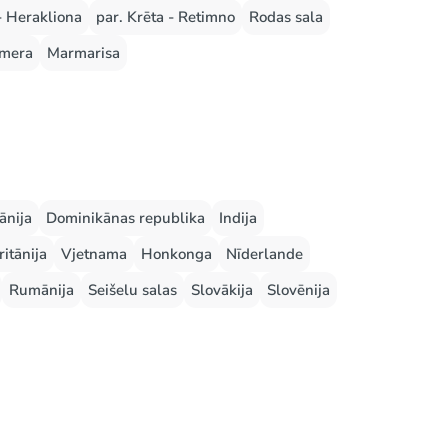
- Herakliona
par. Krēta - Retimno
Rodas sala
mera
Marmarisa
ānija
Dominikānas republika
Indija
ritānija
Vjetnama
Honkonga
Nīderlande
Rumānija
Seišelu salas
Slovākija
Slovēnija