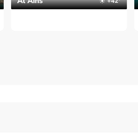
Al Ains
+42°