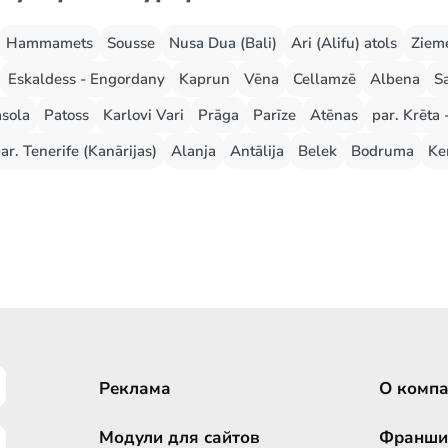
Hammamets
Sousse
Nusa Dua (Bali)
Ari (Alifu) atols
Zieme
Eskaldess - Engordany
Kaprun
Vēna
Cellamzē
Albena
S
sola
Patoss
Karlovi Vari
Prāga
Parīze
Atēnas
par. Krēta 
ar. Tenerife (Kanārijas)
Alanja
Antālija
Belek
Bodruma
Ke
Реклама
О комп
Модули для сайтов
Франши