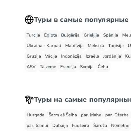
Туры в самые популярные
Turcija
Ēģipte
Bulgārija
Grieķija
Spānija
Mel
Ukraina - Karpati
Maldīvija
Meksika
Tunisija
U
Gruzija
Vācija
Indonēzija
Izraēla
Jordānija
Ku
ASV
Taizeme
Francija
Somija
Čehu
Туры на самые популярны
Hurgada
Šarm eš Šeiha
par. Mahe
par. Džerba
par. Samui
Dubaija
Fudžeira
Šārdža
Nometne