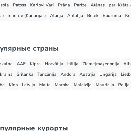
sola
Patoss
Karlovi Vari
Prāga
Parīze
Atēnas
par. Krēta 
ar. Tenerife (Kanārijas)
Alanja
Antālija
Belek
Bodruma
Ke
пулярные страны
nkalne
AAE
Kipra
Horvātija
Itālija
Ziemeļmaķedonija
Alb
kraina
Šrilanka
Tanzānija
Andora
Austrija
Ungārija
Lielb
ba
Ķīna
Latvija
Malta
Maroka
Malaizija
Maurīcija
Polija
опулярные курорты