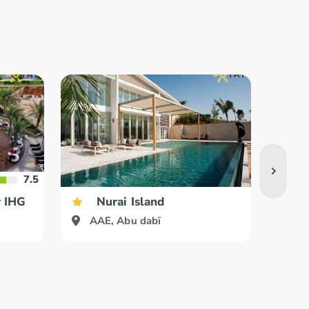
7.5
y IHG
Nurai Island
AAE, Abu dabī
AA