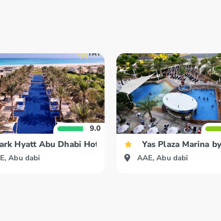
9.0
ara
ark Hyatt Abu Dhabi Hotel & Villas
Yas Plaza Marina b
E, Abu dabī
AAE, Abu dabī