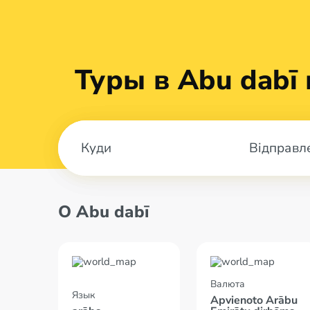
Туры в Abu dabī 
Відправл
О Abu dabī
Валюта
Язык
Apvienoto Arābu