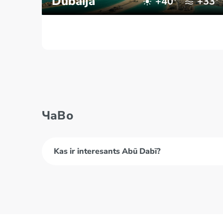
Dubaija
+40°
+33°
ЧаВо
Kas ir interesants Abū Dabī?