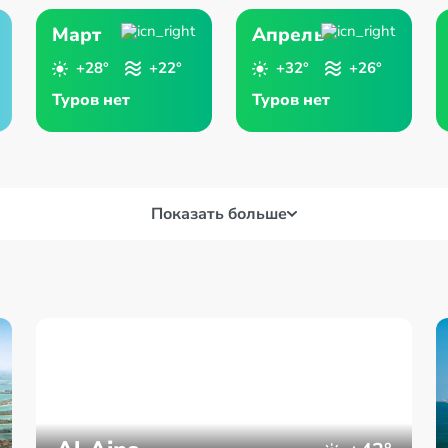
Март
Апрель
+28°
+22°
+32°
+26°
Туров нет
Туров нет
Показать больше