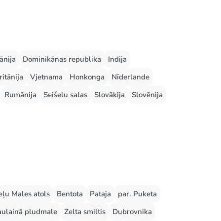
ānija
Dominikānas republika
Indija
ritānija
Vjetnama
Honkonga
Nīderlande
Rumānija
Seišelu salas
Slovākija
Slovēnija
ļu Males atols
Bentota
Pataja
par. Puketa
aulainā pludmale
Zelta smiltis
Dubrovnika