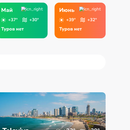
Май
Июнь
+37°
+30°
+39°
+32°
Туров нет
Туров нет