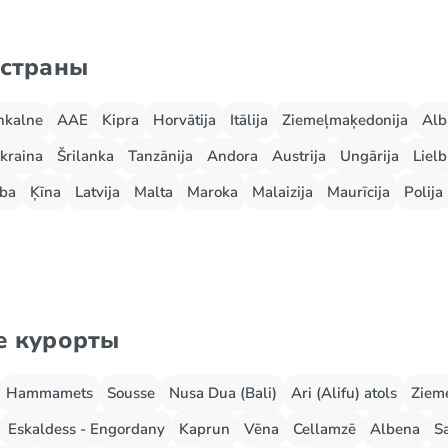
 страны
nkalne
AAE
Kipra
Horvātija
Itālija
Ziemeļmaķedonija
Alb
kraina
Šrilanka
Tanzānija
Andora
Austrija
Ungārija
Lielb
ba
Ķīna
Latvija
Malta
Maroka
Malaizija
Maurīcija
Polija
е курорты
Hammamets
Sousse
Nusa Dua (Bali)
Ari (Alifu) atols
Zieme
Eskaldess - Engordany
Kaprun
Vēna
Cellamzē
Albena
S