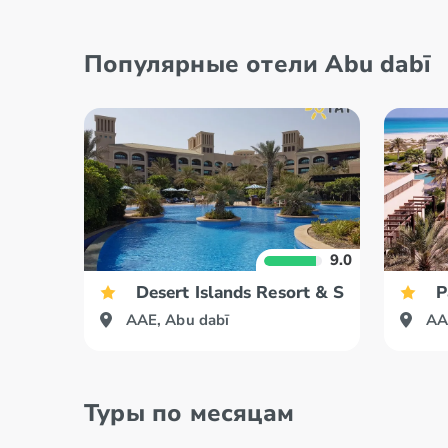
Популярные отели Abu dabī
9.0
Desert Islands Resort & Spa by Anant
P
AAE, Abu dabī
AA
Туры по месяцам