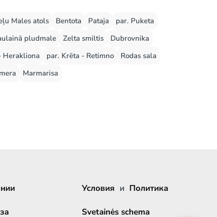
ļu Males atols
Bentota
Pataja
par. Puketa
aulainā pludmale
Zelta smiltis
Dubrovnika
- Herakliona
par. Krēta - Retimno
Rodas sala
mera
Marmarisa
ании
Условия
и
Политика
за
Svetainės schema