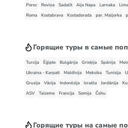
Porec
Roviņa
Sadalīt
Aija Napa
Larnaka
Lima
Roma
Kostabrava
Kostadorada
par. Maljorka
p
Горящие туры в самые по
Turcija
Ēģipte
Bulgārija
Grieķija
Spānija
Mel
Ukraina - Karpati
Maldīvija
Meksika
Tunisija
U
Gruzija
Vācija
Indonēzija
Izraēla
Jordānija
Ku
ASV
Taizeme
Francija
Somija
Čehu
Горящие туры на самые п