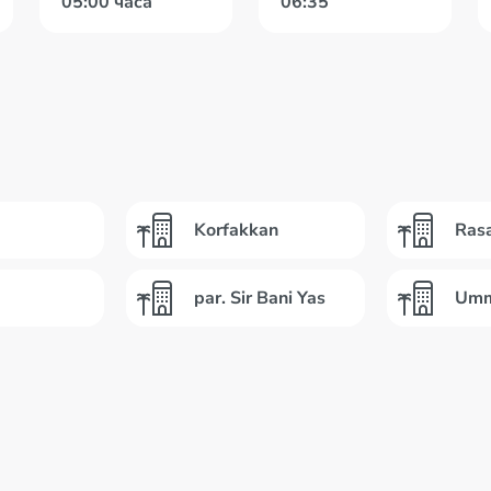
05:00 часа
06:35
Korfakkan
Ras
par. Sir Bani Yas
Umm