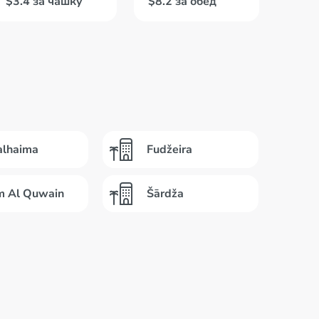
$3.4 за чашку
$8.2 за обед
alhaima
Fudžeira
 Al Quwain
Šārdža