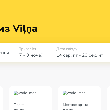
из Viļņa
Тривалість
Дата виїзду
ення
7 - 9 ночей
14 сер
,
пт
-
20 сер
,
чт
Полет
Местное время