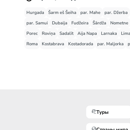
Hurgada
Šarm eš Šeiha
par. Mahe
par. Džerba
par. Samui
Dubaija
Fudžeira
Šārdža
Nometne
Porec
Roviņa
Sadalīt
Aija Napa
Larnaka
Lima
Roma
Kostabrava
Kostadorada
par. Maljorka
p
Туры
Страны мира