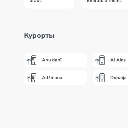
arābs
Emirātu dirhēms
Курорты
Abu dabī
Al Ains
Adžmana
Dubaija