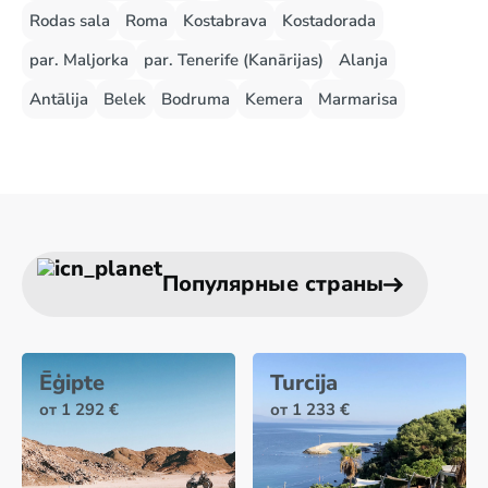
Rodas sala
Roma
Kostabrava
Kostadorada
par. Maljorka
par. Tenerife (Kanārijas)
Alanja
Antālija
Belek
Bodruma
Kemera
Marmarisa
Популярные страны
Ēģipte
Turcija
от 1 292 €
от 1 233 €