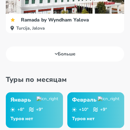
Ramada by Wyndham Yalova
Turcija, Jalova
Больше
Туры по месяцам
Январь
Февраль
+8°
+9°
+10°
+9°
Туров нет
Туров нет