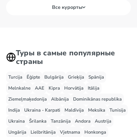
Все курорты
Туры в самые популярные
страны
Turcija
Ēģipte
Bulgārija
Grieķija
Spānija
Melnkalne
AAE
Kipra
Horvātija
Itālija
Ziemeļmaķedonija
Albānija
Dominikānas republika
Indija
Ukraina - Karpati
Maldīvija
Meksika
Tunisija
Ukraina
Šrilanka
Tanzānija
Andora
Austrija
Ungārija
Lielbritānija
Vjetnama
Honkonga