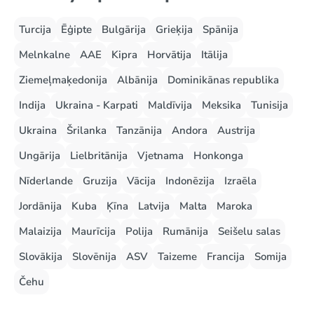
Turcija
Ēģipte
Bulgārija
Grieķija
Spānija
Melnkalne
AAE
Kipra
Horvātija
Itālija
Ziemeļmaķedonija
Albānija
Dominikānas republika
Indija
Ukraina - Karpati
Maldīvija
Meksika
Tunisija
Ukraina
Šrilanka
Tanzānija
Andora
Austrija
Ungārija
Lielbritānija
Vjetnama
Honkonga
Nīderlande
Gruzija
Vācija
Indonēzija
Izraēla
Jordānija
Kuba
Ķīna
Latvija
Malta
Maroka
Malaizija
Maurīcija
Polija
Rumānija
Seišelu salas
Slovākija
Slovēnija
ASV
Taizeme
Francija
Somija
Čehu