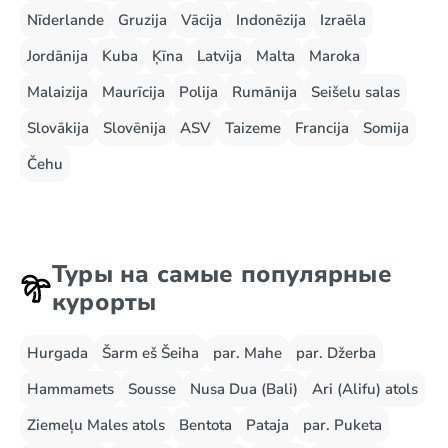
Nīderlande
Gruzija
Vācija
Indonēzija
Izraēla
Jordānija
Kuba
Ķīna
Latvija
Malta
Maroka
Malaizija
Maurīcija
Polija
Rumānija
Seišelu salas
Slovākija
Slovēnija
ASV
Taizeme
Francija
Somija
Čehu
Туры на самые популярные
курорты
Hurgada
Šarm eš Šeiha
par. Mahe
par. Džerba
Hammamets
Sousse
Nusa Dua (Bali)
Ari (Alifu) atols
Ziemeļu Males atols
Bentota
Pataja
par. Puketa