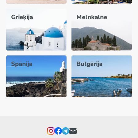
Grieķija
Melnkalne
Spānija
Bulgārija