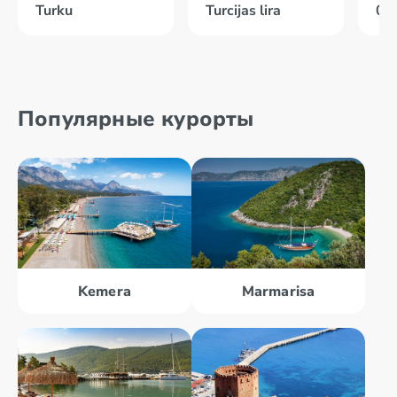
Turku
Turcijas lira
02
Популярные курорты
Kemera
Marmarisa