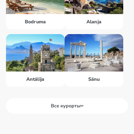
Bodruma
Alanja
Antālija
Sānu
Все курорты
Alanja
Belek