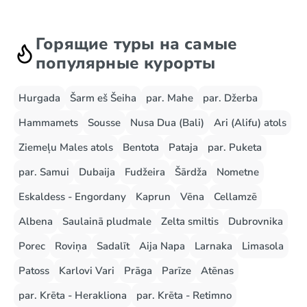
Горящие туры на самые
популярные курорты
Hurgada
Šarm eš Šeiha
par. Mahe
par. Džerba
Hammamets
Sousse
Nusa Dua (Bali)
Ari (Alifu) atols
Ziemeļu Males atols
Bentota
Pataja
par. Puketa
par. Samui
Dubaija
Fudžeira
Šārdža
Nometne
Eskaldess - Engordany
Kaprun
Vēna
Cellamzē
Albena
Saulainā pludmale
Zelta smiltis
Dubrovnika
Porec
Roviņa
Sadalīt
Aija Napa
Larnaka
Limasola
Patoss
Karlovi Vari
Prāga
Parīze
Atēnas
par. Krēta - Herakliona
par. Krēta - Retimno