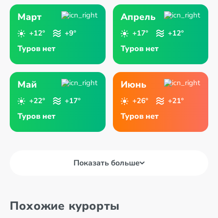
Март
Апрель
+12°
+9°
+17°
+12°
Туров нет
Туров нет
Май
Июнь
+22°
+17°
+26°
+21°
Туров нет
Туров нет
Показать больше
Похожие курорты