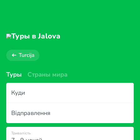
Туры в Jalova
Turcija
Туры
Страны мира
Куди
Відправлення
Тривалість