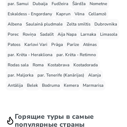
par. Samui
Dubaija
Fudžeira
Šārdža
Nometne
Eskaldess - Engordany
Kaprun
Vēna
Cellamzē
Albena
Saulainā pludmale
Zelta smiltis
Dubrovnika
Porec
Roviņa
Sadalīt
Aija Napa
Larnaka
Limasola
Patoss
Karlovi Vari
Prāga
Parīze
Atēnas
par. Krēta - Herakliona
par. Krēta - Retimno
Rodas sala
Roma
Kostabrava
Kostadorada
par. Maljorka
par. Tenerife (Kanārijas)
Alanja
Antālija
Belek
Bodruma
Kemera
Marmarisa
Горящие туры в самые
популярные страны