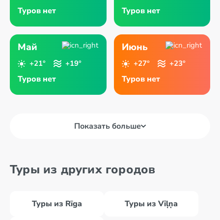
Туров нет
Туров нет
Май
Июнь
+21°
+19°
+27°
+23°
Туров нет
Туров нет
Показать больше
Туры из других городов
Туры из Rīga
Туры из Viļņa