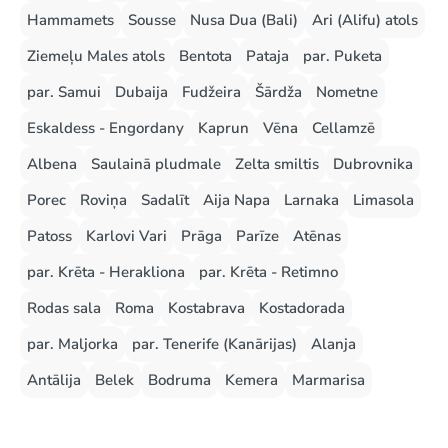
Hammamets
Sousse
Nusa Dua (Bali)
Ari (Alifu) atols
Ziemeļu Males atols
Bentota
Pataja
par. Puketa
par. Samui
Dubaija
Fudžeira
Šārdža
Nometne
Eskaldess - Engordany
Kaprun
Vēna
Cellamzē
Albena
Saulainā pludmale
Zelta smiltis
Dubrovnika
Porec
Roviņa
Sadalīt
Aija Napa
Larnaka
Limasola
Patoss
Karlovi Vari
Prāga
Parīze
Atēnas
par. Krēta - Herakliona
par. Krēta - Retimno
Rodas sala
Roma
Kostabrava
Kostadorada
par. Maljorka
par. Tenerife (Kanārijas)
Alanja
Antālija
Belek
Bodruma
Kemera
Marmarisa