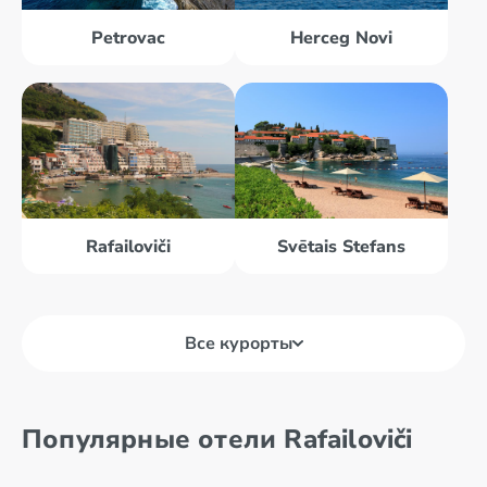
Petrovac
Herceg Novi
Rafailoviči
Svētais Stefans
Все курорты
Bārs
Budva
Популярные отели Rafailoviči
Becici
Herceg Novi