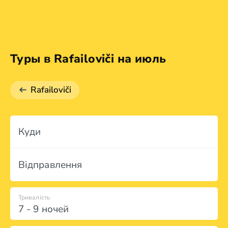
Туры в Rafailoviči на июль
Rafailoviči
Куди
Відправлення
Тривалість
7 - 9 ночей