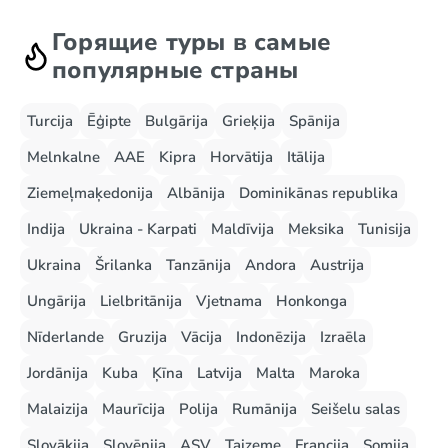
Горящие туры в самые
популярные страны
Turcija
Ēģipte
Bulgārija
Grieķija
Spānija
Melnkalne
AAE
Kipra
Horvātija
Itālija
Ziemeļmaķedonija
Albānija
Dominikānas republika
Indija
Ukraina - Karpati
Maldīvija
Meksika
Tunisija
Ukraina
Šrilanka
Tanzānija
Andora
Austrija
Ungārija
Lielbritānija
Vjetnama
Honkonga
Nīderlande
Gruzija
Vācija
Indonēzija
Izraēla
Jordānija
Kuba
Ķīna
Latvija
Malta
Maroka
Malaizija
Maurīcija
Polija
Rumānija
Seišelu salas
Slovākija
Slovēnija
ASV
Taizeme
Francija
Somija