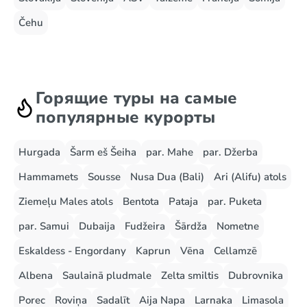
Čehu
Горящие туры на самые
популярные курорты
Hurgada
Šarm eš Šeiha
par. Mahe
par. Džerba
Hammamets
Sousse
Nusa Dua (Bali)
Ari (Alifu) atols
Ziemeļu Males atols
Bentota
Pataja
par. Puketa
par. Samui
Dubaija
Fudžeira
Šārdža
Nometne
Eskaldess - Engordany
Kaprun
Vēna
Cellamzē
Albena
Saulainā pludmale
Zelta smiltis
Dubrovnika
Porec
Roviņa
Sadalīt
Aija Napa
Larnaka
Limasola