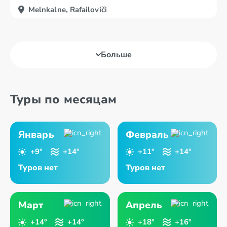
Melnkalne, Rafailoviči
Больше
Туры по месяцам
Январь
Февраль
+9°
+14°
+11°
+14°
Туров нет
Туров нет
Март
Апрель
+14°
+14°
+18°
+16°