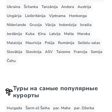
Ukraina
Šrilanka
Tanzānija
Andora
Austrija
Ungārija
Lielbritānija
Vjetnama
Honkonga
Nīderlande
Gruzija
Vācija
Indonēzija
Izraēla
Jordānija
Kuba
Ķīna
Latvija
Malta
Maroka
Malaizija
Maurīcija
Polija
Rumānija
Seišelu salas
Slovākija
Slovēnija
ASV
Taizeme
Francija
Somija
Čehu
Туры на самые популярные
курорты
Hurgada
Šarm eš Šeiha
par. Mahe
par. Džerba