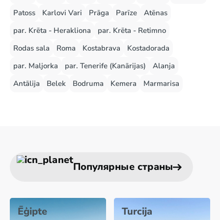
Patoss
Karlovi Vari
Prāga
Parīze
Atēnas
par. Krēta - Herakliona
par. Krēta - Retimno
Rodas sala
Roma
Kostabrava
Kostadorada
par. Maljorka
par. Tenerife (Kanārijas)
Alanja
Antālija
Belek
Bodruma
Kemera
Marmarisa
Популярные страны
Ēģipte
Turcija