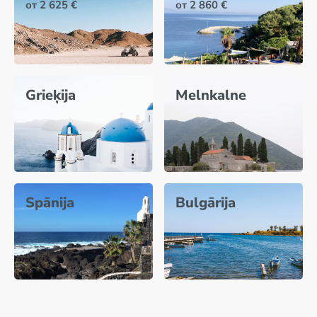
от 2 625 €
от 2 860 €
Grieķija
Melnkalne
Spānija
Bulgārija