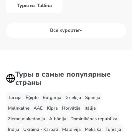
Туры из Tallina
Все курорты
Туры в самые популярные
страны
Turcija
Ēģipte
Bulgārija
Grieķija
Spānija
Melnkalne
AAE
Kipra
Horvātija
Itālija
Ziemeļmaķedonija
Albānija
Dominikānas republika
Indija
Ukraina - Karpati
Maldīvija
Meksika
Tunisija