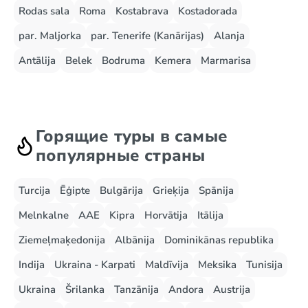
Rodas sala
Roma
Kostabrava
Kostadorada
par. Maljorka
par. Tenerife (Kanārijas)
Alanja
Antālija
Belek
Bodruma
Kemera
Marmarisa
Горящие туры в самые
популярные страны
Turcija
Ēģipte
Bulgārija
Grieķija
Spānija
Melnkalne
AAE
Kipra
Horvātija
Itālija
Ziemeļmaķedonija
Albānija
Dominikānas republika
Indija
Ukraina - Karpati
Maldīvija
Meksika
Tunisija
Ukraina
Šrilanka
Tanzānija
Andora
Austrija