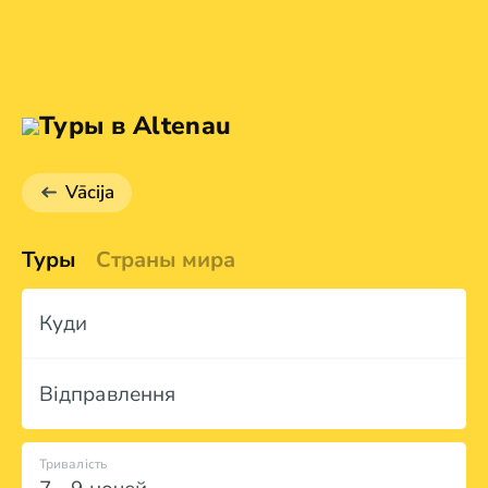
Туры в Altenau
Vācija
Туры
Страны мира
Куди
Відправлення
Тривалість