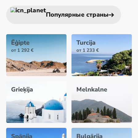
Популярные страны
Ēģipte
Turcija
от 1 292 €
от 1 233 €
Grieķija
Melnkalne
Spānija
Bulgārija