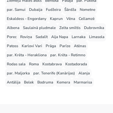
Ziemeļu Males atols
Bentota
Pataja
par. Puketa
par. Samui
Dubaija
Fudžeira
Šārdža
Nometne
Eskaldess - Engordany
Kaprun
Vēna
Cellamzē
Albena
Saulainā pludmale
Zelta smiltis
Dubrovnika
Porec
Roviņa
Sadalīt
Aija Napa
Larnaka
Limasola
Patoss
Karlovi Vari
Prāga
Parīze
Atēnas
par. Krēta - Herakliona
par. Krēta - Retimno
Rodas sala
Roma
Kostabrava
Kostadorada
par. Maljorka
par. Tenerife (Kanārijas)
Alanja
Antālija
Belek
Bodruma
Kemera
Marmarisa