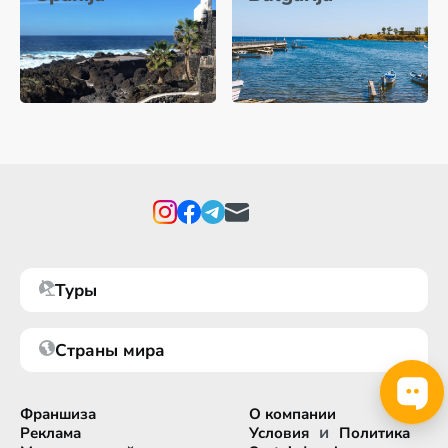
Туры
Страны мира
Франшиза
О компании
и
Реклама
Условия
Политика