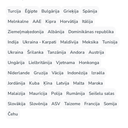
Turcija
Ēģipte
Bulgārija
Grieķija
Spānija
Melnkalne
AAE
Kipra
Horvātija
Itālija
Ziemeļmaķedonija
Albānija
Dominikānas republika
Indija
Ukraina - Karpati
Maldīvija
Meksika
Tunisija
Ukraina
Šrilanka
Tanzānija
Andora
Austrija
Ungārija
Lielbritānija
Vjetnama
Honkonga
Nīderlande
Gruzija
Vācija
Indonēzija
Izraēla
Jordānija
Kuba
Ķīna
Latvija
Malta
Maroka
Malaizija
Maurīcija
Polija
Rumānija
Seišelu salas
Slovākija
Slovēnija
ASV
Taizeme
Francija
Somija
Čehu