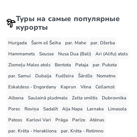
Туры на самые популярные
курорты
Hurgada
Šarm eš Šeiha
par. Mahe
par. Džerba
Hammamets
Sousse
Nusa Dua (Bali)
Ari (Alifu) atols
Ziemeļu Males atols
Bentota
Pataja
par. Puketa
par. Samui
Dubaija
Fudžeira
Šārdža
Nometne
Eskaldess - Engordany
Kaprun
Vēna
Cellamzē
Albena
Saulainā pludmale
Zelta smiltis
Dubrovnika
Porec
Roviņa
Sadalīt
Aija Napa
Larnaka
Limasola
Patoss
Karlovi Vari
Prāga
Parīze
Atēnas
par. Krēta - Herakliona
par. Krēta - Retimno