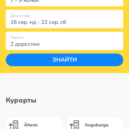
7 - 9 ночей
Дата виїзду
16 сер
,
нд
-
22 сер
,
сб
Туристи
2 дорослих
ЗНАЙТИ
Курорты
Āhene
Augsburga