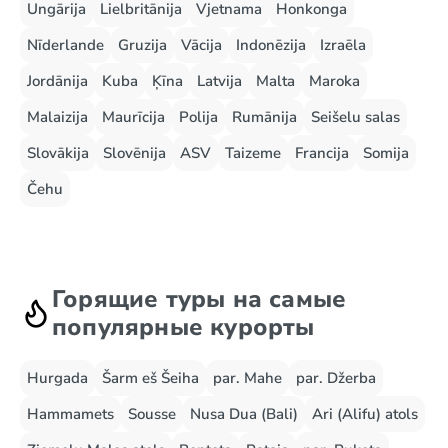
Ungārija
Lielbritānija
Vjetnama
Honkonga
Nīderlande
Gruzija
Vācija
Indonēzija
Izraēla
Jordānija
Kuba
Ķīna
Latvija
Malta
Maroka
Malaizija
Maurīcija
Polija
Rumānija
Seišelu salas
Slovākija
Slovēnija
ASV
Taizeme
Francija
Somija
Čehu
Горящие туры на самые
популярные курорты
Hurgada
Šarm eš Šeiha
par. Mahe
par. Džerba
Hammamets
Sousse
Nusa Dua (Bali)
Ari (Alifu) atols