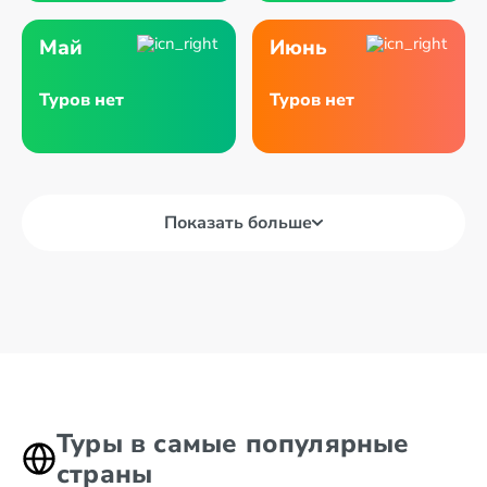
Май
Июнь
Туров нет
Туров нет
Показать больше
Туры в самые популярные
страны