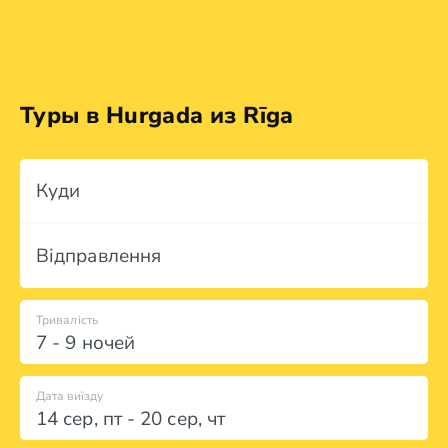
Туры в Hurgada из Rīga
Куди
Відправлення
Тривалість
7 - 9 ночей
Дата виїзду
14 сер
,
пт
-
20 сер
,
чт