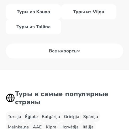
Туры из Kauņa
Туры из Viļņa
Туры из Tallina
Все курорты
Туры в самые популярные
страны
Turcija
Ēģipte
Bulgārija
Grieķija
Spānija
Melnkalne
AAE
Kipra
Horvātija
Itālija