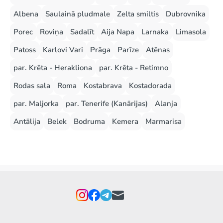
Albena
Saulainā pludmale
Zelta smiltis
Dubrovnika
Porec
Roviņa
Sadalīt
Aija Napa
Larnaka
Limasola
Patoss
Karlovi Vari
Prāga
Parīze
Atēnas
par. Krēta - Herakliona
par. Krēta - Retimno
Rodas sala
Roma
Kostabrava
Kostadorada
par. Maljorka
par. Tenerife (Kanārijas)
Alanja
Antālija
Belek
Bodruma
Kemera
Marmarisa