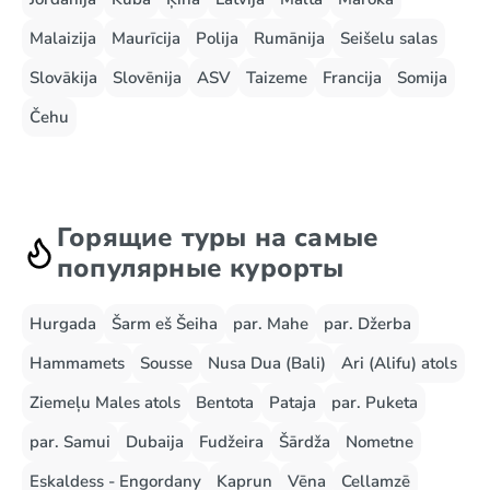
Malaizija
Maurīcija
Polija
Rumānija
Seišelu salas
Slovākija
Slovēnija
ASV
Taizeme
Francija
Somija
Čehu
Горящие туры на самые
популярные курорты
Hurgada
Šarm eš Šeiha
par. Mahe
par. Džerba
Hammamets
Sousse
Nusa Dua (Bali)
Ari (Alifu) atols
Ziemeļu Males atols
Bentota
Pataja
par. Puketa
par. Samui
Dubaija
Fudžeira
Šārdža
Nometne
Eskaldess - Engordany
Kaprun
Vēna
Cellamzē