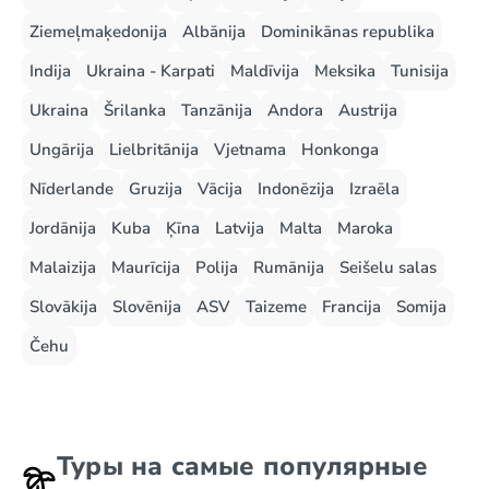
Ziemeļmaķedonija
Albānija
Dominikānas republika
Indija
Ukraina - Karpati
Maldīvija
Meksika
Tunisija
Ukraina
Šrilanka
Tanzānija
Andora
Austrija
Ungārija
Lielbritānija
Vjetnama
Honkonga
Nīderlande
Gruzija
Vācija
Indonēzija
Izraēla
Jordānija
Kuba
Ķīna
Latvija
Malta
Maroka
Malaizija
Maurīcija
Polija
Rumānija
Seišelu salas
Slovākija
Slovēnija
ASV
Taizeme
Francija
Somija
Čehu
Туры на самые популярные