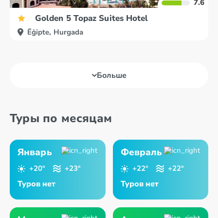
7.6
Golden 5 Topaz Suites Hotel
Ēģipte, Hurgada
Больше
Туры по месяцам
Январь
Февраль
+20°
+23°
+22°
+22°
Туров нет
Туров нет