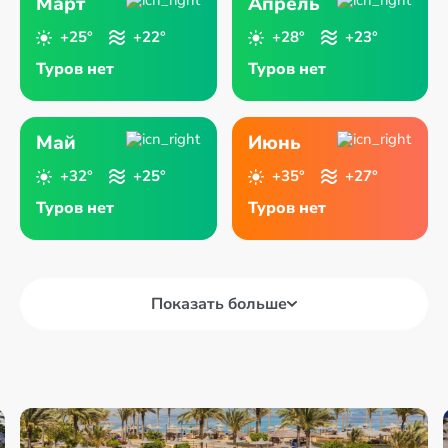
Март
Апрель
+25°
+22°
+28°
+23°
Туров нет
Туров нет
Май
Июнь
+32°
+25°
+35°
+27°
Туров нет
Туров нет
Показать больше