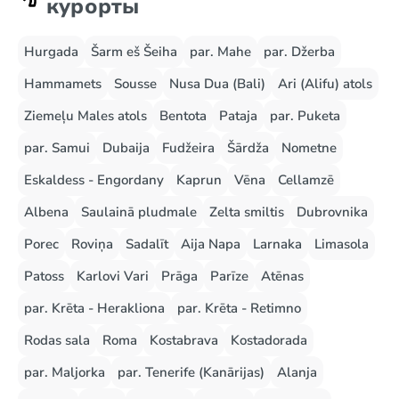
курорты
Hurgada
Šarm eš Šeiha
par. Mahe
par. Džerba
Hammamets
Sousse
Nusa Dua (Bali)
Ari (Alifu) atols
Ziemeļu Males atols
Bentota
Pataja
par. Puketa
par. Samui
Dubaija
Fudžeira
Šārdža
Nometne
Eskaldess - Engordany
Kaprun
Vēna
Cellamzē
Albena
Saulainā pludmale
Zelta smiltis
Dubrovnika
Porec
Roviņa
Sadalīt
Aija Napa
Larnaka
Limasola
Patoss
Karlovi Vari
Prāga
Parīze
Atēnas
par. Krēta - Herakliona
par. Krēta - Retimno
Rodas sala
Roma
Kostabrava
Kostadorada
par. Maljorka
par. Tenerife (Kanārijas)
Alanja