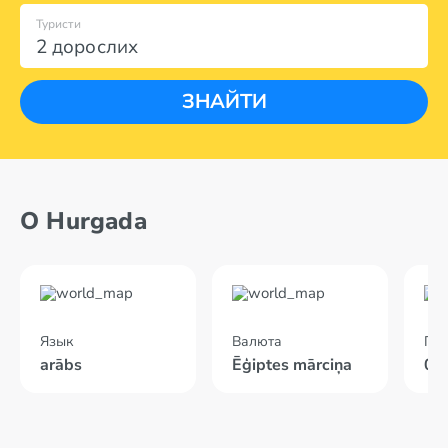
Туристи
2 дорослих
ЗНАЙТИ
О Hurgada
Язык
Валюта
По
arābs
Ēģiptes mārciņa
04