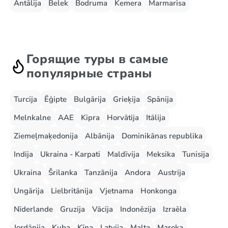
Antālija
Belek
Bodruma
Kemera
Marmarisa
Горящие туры в самые
популярные страны
Turcija
Ēģipte
Bulgārija
Grieķija
Spānija
Melnkalne
AAE
Kipra
Horvātija
Itālija
Ziemeļmaķedonija
Albānija
Dominikānas republika
Indija
Ukraina - Karpati
Maldīvija
Meksika
Tunisija
Ukraina
Šrilanka
Tanzānija
Andora
Austrija
Ungārija
Lielbritānija
Vjetnama
Honkonga
Nīderlande
Gruzija
Vācija
Indonēzija
Izraēla
Jordānija
Kuba
Ķīna
Latvija
Malta
Maroka