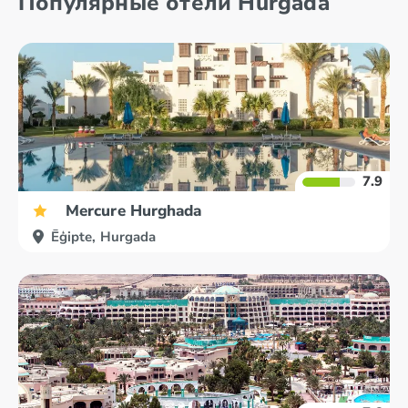
Популярные отели Hurgada
Mersa Matruha
Taba
7.9
Mercure Hurghada
Ēģipte, Hurgada