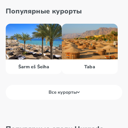
Популярные курорты
Šarm eš Šeiha
Taba
Все курорты
Dahab
Nuveiba