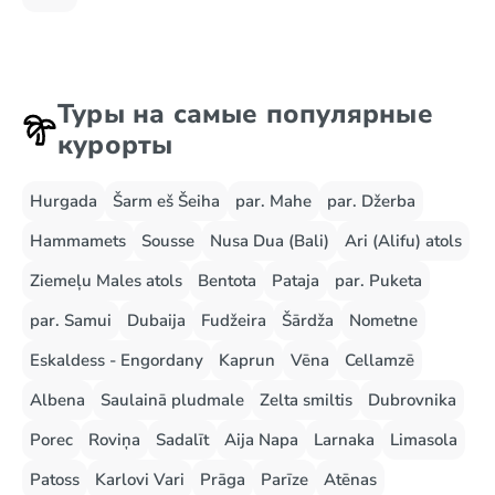
Туры на самые популярные
курорты
Hurgada
Šarm eš Šeiha
par. Mahe
par. Džerba
Hammamets
Sousse
Nusa Dua (Bali)
Ari (Alifu) atols
Ziemeļu Males atols
Bentota
Pataja
par. Puketa
par. Samui
Dubaija
Fudžeira
Šārdža
Nometne
Eskaldess - Engordany
Kaprun
Vēna
Cellamzē
Albena
Saulainā pludmale
Zelta smiltis
Dubrovnika
Porec
Roviņa
Sadalīt
Aija Napa
Larnaka
Limasola
Patoss
Karlovi Vari
Prāga
Parīze
Atēnas