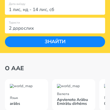
Дата виїзду
1 лис
,
нд
-
14 лис
,
сб
Туристи
2 дорослих
ЗНАЙТИ
О AAE
Валюта
Язык
По
Apvienoto Arābu
arābs
Emirātu dirhēms
05