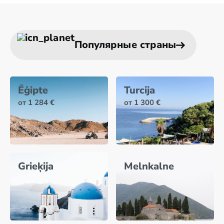
Популярные страны
Ēģipte
Turcija
от 1 284 €
от 1 300 €
Grieķija
Melnkalne