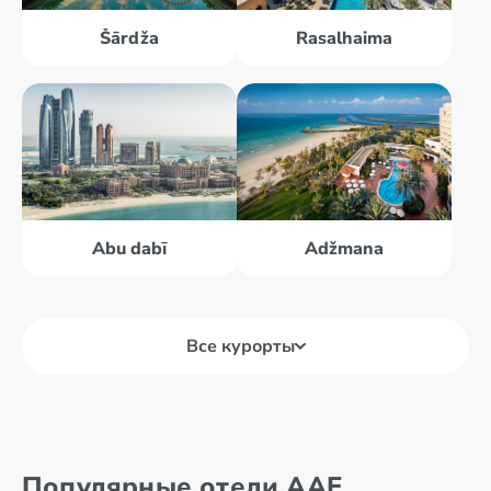
Šārdža
Rasalhaima
Abu dabī
Adžmana
Все курорты
Abu dabī
Al Ains
Популярные отели AAE
Adžmana
Dubaija