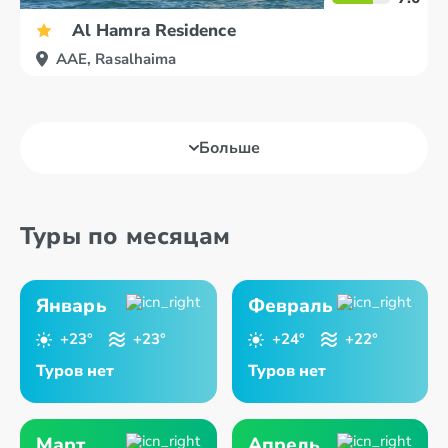
Al Hamra Residence
AAE, Rasalhaima
Больше
Туры по месяцам
Январь
Февраль
+23°
+23°
+24°
+22°
Туров нет
Туров нет
Март
Апрель