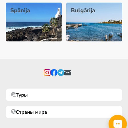
Spānija
Bulgārija
Туры
Страны мира