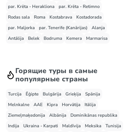
par. Krēta - Herakliona
par. Krēta - Retimno
Rodas sala
Roma
Kostabrava
Kostadorada
par. Maljorka
par. Tenerife (Kanārijas)
Alanja
Antālija
Belek
Bodruma
Kemera
Marmarisa
Горящие туры в самые
популярные страны
Turcija
Ēģipte
Bulgārija
Grieķija
Spānija
Melnkalne
AAE
Kipra
Horvātija
Itālija
Ziemeļmaķedonija
Albānija
Dominikānas republika
Indija
Ukraina - Karpati
Maldīvija
Meksika
Tunisija