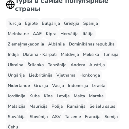
Туры в самые популярные
страны
Turcija
Ēģipte
Bulgārija
Grieķija
Spānija
Melnkalne
AAE
Kipra
Horvātija
Itālija
Ziemeļmaķedonija
Albānija
Dominikānas republika
Indija
Ukraina - Karpati
Maldīvija
Meksika
Tunisija
Ukraina
Šrilanka
Tanzānija
Andora
Austrija
Ungārija
Lielbritānija
Vjetnama
Honkonga
Nīderlande
Gruzija
Vācija
Indonēzija
Izraēla
Jordānija
Kuba
Ķīna
Latvija
Malta
Maroka
Malaizija
Maurīcija
Polija
Rumānija
Seišelu salas
Slovākija
Slovēnija
ASV
Taizeme
Francija
Somija
Čehu