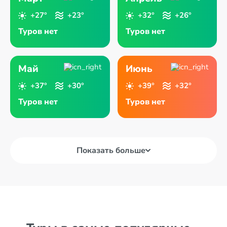
+27°
+23°
+32°
+26°
Туров нет
Туров нет
Май
Июнь
+37°
+30°
+39°
+32°
Туров нет
Туров нет
Показать больше