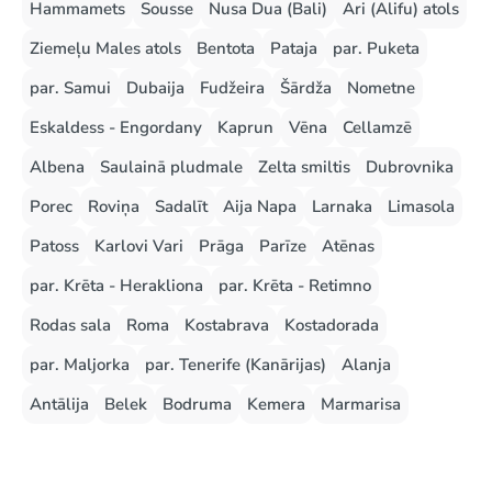
Hammamets
Sousse
Nusa Dua (Bali)
Ari (Alifu) atols
Ziemeļu Males atols
Bentota
Pataja
par. Puketa
par. Samui
Dubaija
Fudžeira
Šārdža
Nometne
Eskaldess - Engordany
Kaprun
Vēna
Cellamzē
Albena
Saulainā pludmale
Zelta smiltis
Dubrovnika
Porec
Roviņa
Sadalīt
Aija Napa
Larnaka
Limasola
Patoss
Karlovi Vari
Prāga
Parīze
Atēnas
par. Krēta - Herakliona
par. Krēta - Retimno
Rodas sala
Roma
Kostabrava
Kostadorada
par. Maljorka
par. Tenerife (Kanārijas)
Alanja
Antālija
Belek
Bodruma
Kemera
Marmarisa