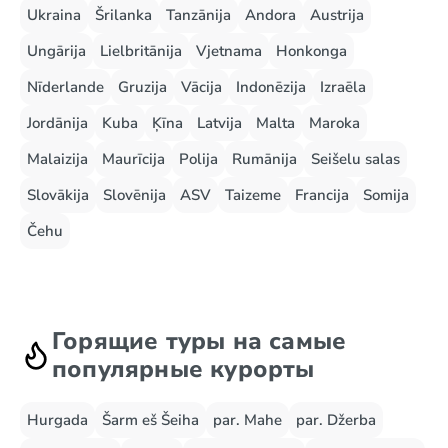
Ukraina
Šrilanka
Tanzānija
Andora
Austrija
Ungārija
Lielbritānija
Vjetnama
Honkonga
Nīderlande
Gruzija
Vācija
Indonēzija
Izraēla
Jordānija
Kuba
Ķīna
Latvija
Malta
Maroka
Malaizija
Maurīcija
Polija
Rumānija
Seišelu salas
Slovākija
Slovēnija
ASV
Taizeme
Francija
Somija
Čehu
Горящие туры на самые
популярные курорты
Hurgada
Šarm eš Šeiha
par. Mahe
par. Džerba