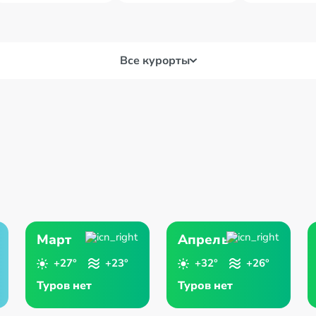
Все курорты
Korfakkan
Ras
par. Sir Bani Yas
Umm
Март
Апрель
+27°
+23°
+32°
+26°
Туров нет
Туров нет