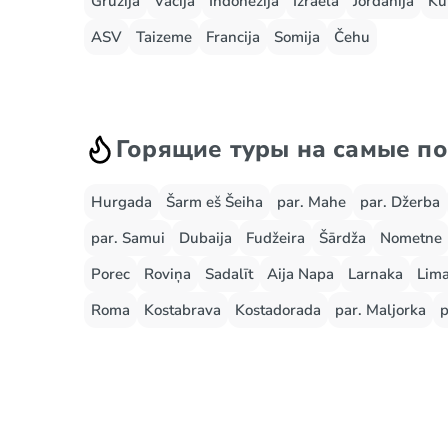
Gruzija
Vācija
Indonēzija
Izraēla
Jordānija
Ku
ASV
Taizeme
Francija
Somija
Čehu
Горящие туры на самые п
Hurgada
Šarm eš Šeiha
par. Mahe
par. Džerba
par. Samui
Dubaija
Fudžeira
Šārdža
Nometne
Porec
Roviņa
Sadalīt
Aija Napa
Larnaka
Lima
Roma
Kostabrava
Kostadorada
par. Maljorka
p