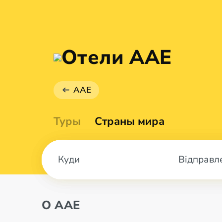
Отели AAE
AAE
Туры
Страны мира
Відправл
О AAE