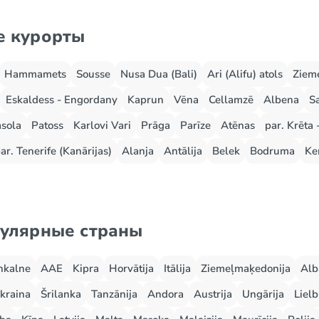
е курорты
Hammamets
Sousse
Nusa Dua (Bali)
Ari (Alifu) atols
Zieme
Eskaldess - Engordany
Kaprun
Vēna
Cellamzē
Albena
S
sola
Patoss
Karlovi Vari
Prāga
Parīze
Atēnas
par. Krēta 
ar. Tenerife (Kanārijas)
Alanja
Antālija
Belek
Bodruma
Ke
пулярные страны
nkalne
AAE
Kipra
Horvātija
Itālija
Ziemeļmaķedonija
Alb
kraina
Šrilanka
Tanzānija
Andora
Austrija
Ungārija
Lielb