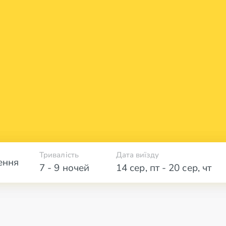
Тривалість
Дата виїзду
ення
7 - 9 ночей
14 сер
,
пт
-
20 сер
,
чт