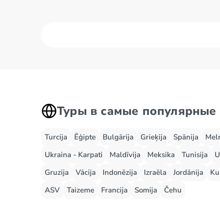
Туры в самые популярные
Turcija
Ēģipte
Bulgārija
Grieķija
Spānija
Mel
Ukraina - Karpati
Maldīvija
Meksika
Tunisija
U
Gruzija
Vācija
Indonēzija
Izraēla
Jordānija
Ku
ASV
Taizeme
Francija
Somija
Čehu