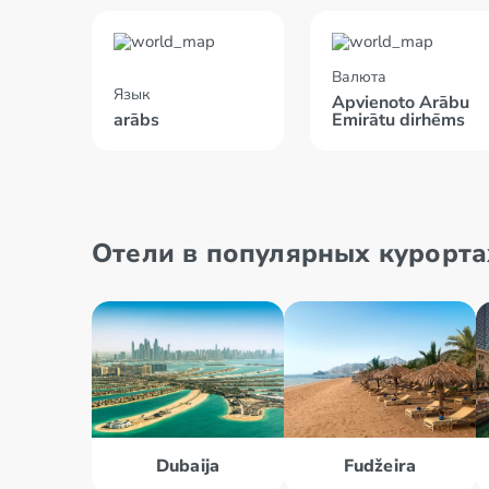
Валюта
Язык
Apvienoto Arābu
arābs
Emirātu dirhēms
Отели в популярных курорта
Dubaija
Fudžeira