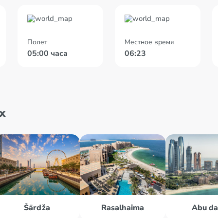
Полет
Местное время
05:00 часа
06:23
х
Šārdža
Rasalhaima
Abu da