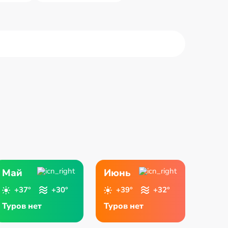
alhaima
Fudžeira
 Al Quwain
Šārdža
Май
Июнь
+37°
+30°
+39°
+32°
Туров нет
Туров нет