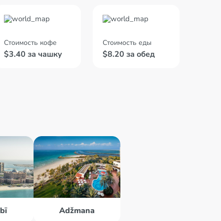
Стоимость кофе
Стоимость еды
$3.40 за чашку
$8.20 за обед
bī
Adžmana