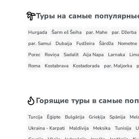
Туры на самые популярны
Hurgada
Šarm eš Šeiha
par. Mahe
par. Džerba
par. Samui
Dubaija
Fudžeira
Šārdža
Nometne
Porec
Roviņa
Sadalīt
Aija Napa
Larnaka
Lima
Roma
Kostabrava
Kostadorada
par. Maljorka
p
Горящие туры в самые по
Turcija
Ēģipte
Bulgārija
Grieķija
Spānija
Mel
Ukraina - Karpati
Maldīvija
Meksika
Tunisija
U