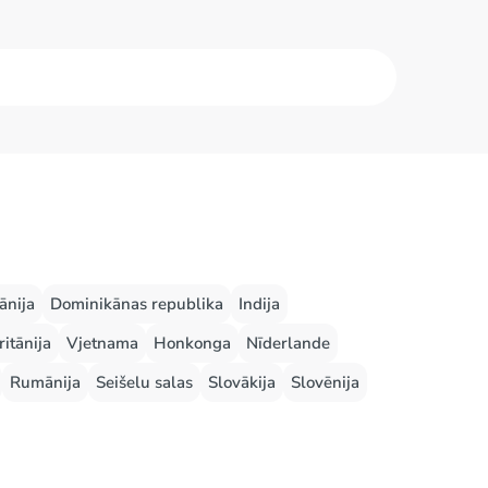
ānija
Dominikānas republika
Indija
ritānija
Vjetnama
Honkonga
Nīderlande
Rumānija
Seišelu salas
Slovākija
Slovēnija