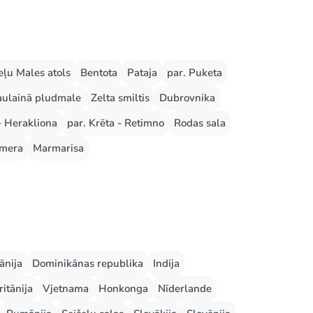
ļu Males atols
Bentota
Pataja
par. Puketa
aulainā pludmale
Zelta smiltis
Dubrovnika
- Herakliona
par. Krēta - Retimno
Rodas sala
mera
Marmarisa
ānija
Dominikānas republika
Indija
ritānija
Vjetnama
Honkonga
Nīderlande