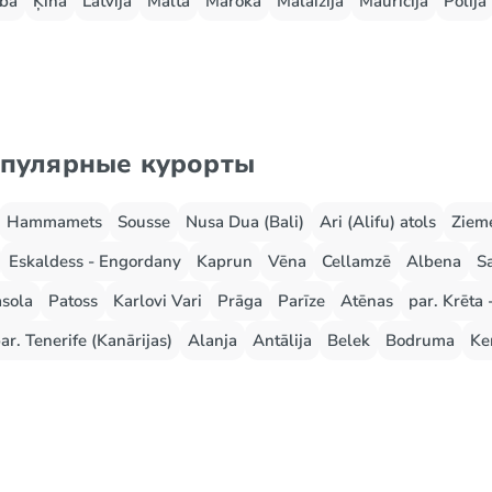
ba
Ķīna
Latvija
Malta
Maroka
Malaizija
Maurīcija
Polija
опулярные курорты
Hammamets
Sousse
Nusa Dua (Bali)
Ari (Alifu) atols
Zieme
Eskaldess - Engordany
Kaprun
Vēna
Cellamzē
Albena
S
sola
Patoss
Karlovi Vari
Prāga
Parīze
Atēnas
par. Krēta 
ar. Tenerife (Kanārijas)
Alanja
Antālija
Belek
Bodruma
Ke