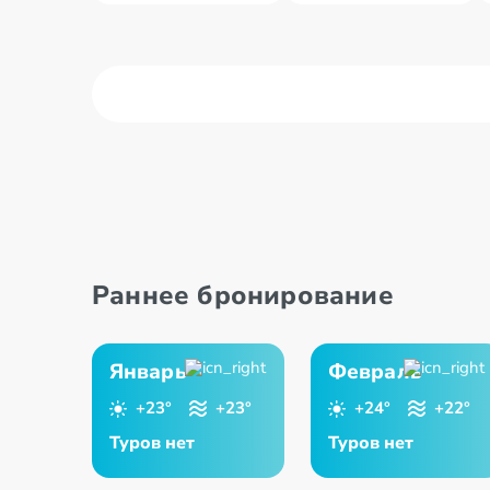
Abu dabī
Al Ains
Adžmana
Dubaija
Раннее бронирование
Январь
Февраль
+23°
+23°
+24°
+22°
Туров нет
Туров нет