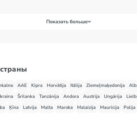
Показать больше
 страны
nkalne
AAE
Kipra
Horvātija
Itālija
Ziemeļmaķedonija
Alb
kraina
Šrilanka
Tanzānija
Andora
Austrija
Ungārija
Lielb
ba
Ķīna
Latvija
Malta
Maroka
Malaizija
Maurīcija
Polija