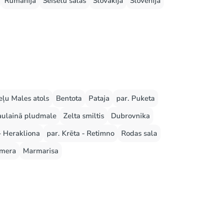
Rumānija
Seišelu salas
Slovākija
Slovēnija
ļu Males atols
Bentota
Pataja
par. Puketa
aulainā pludmale
Zelta smiltis
Dubrovnika
- Herakliona
par. Krēta - Retimno
Rodas sala
mera
Marmarisa