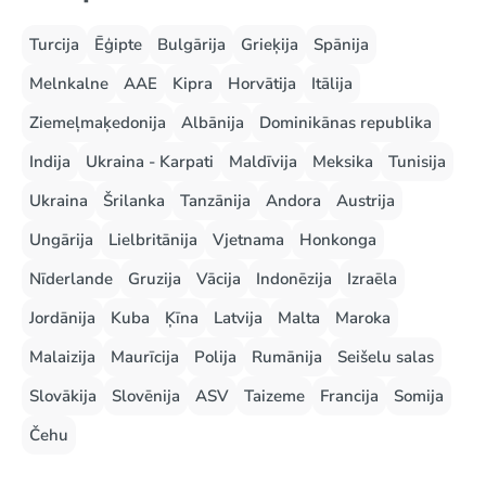
Turcija
Ēģipte
Bulgārija
Grieķija
Spānija
Melnkalne
AAE
Kipra
Horvātija
Itālija
Ziemeļmaķedonija
Albānija
Dominikānas republika
Indija
Ukraina - Karpati
Maldīvija
Meksika
Tunisija
Ukraina
Šrilanka
Tanzānija
Andora
Austrija
Ungārija
Lielbritānija
Vjetnama
Honkonga
Nīderlande
Gruzija
Vācija
Indonēzija
Izraēla
Jordānija
Kuba
Ķīna
Latvija
Malta
Maroka
Malaizija
Maurīcija
Polija
Rumānija
Seišelu salas
Slovākija
Slovēnija
ASV
Taizeme
Francija
Somija
Čehu