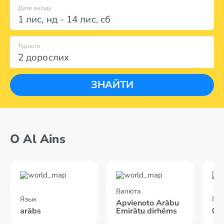
Дата виїзду
1 лис
,
нд
-
14 лис
,
сб
Туристи
2 дорослих
ЗНАЙТИ
О Al Ains
Валюта
Язык
По
Apvienoto Arābu
arābs
Emirātu dirhēms
05