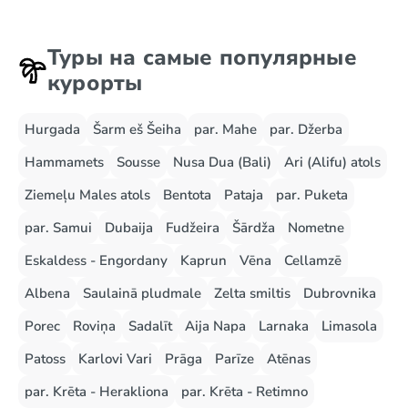
Туры на самые популярные
курорты
Hurgada
Šarm eš Šeiha
par. Mahe
par. Džerba
Hammamets
Sousse
Nusa Dua (Bali)
Ari (Alifu) atols
Ziemeļu Males atols
Bentota
Pataja
par. Puketa
par. Samui
Dubaija
Fudžeira
Šārdža
Nometne
Eskaldess - Engordany
Kaprun
Vēna
Cellamzē
Albena
Saulainā pludmale
Zelta smiltis
Dubrovnika
Porec
Roviņa
Sadalīt
Aija Napa
Larnaka
Limasola
Patoss
Karlovi Vari
Prāga
Parīze
Atēnas
par. Krēta - Herakliona
par. Krēta - Retimno