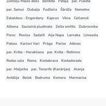
Ziemeļu Males atols
Bentota
Pataja
par. Puketa
par. Samui
Dubaija
Fudžeira
Šārdža
Nometne
Eskaldess - Engordany
Kaprun
Vēna
Cellamzē
Albena
Saulainā pludmale
Zelta smiltis
Dubrovnika
Porec
Roviņa
Sadalīt
Aija Napa
Larnaka
Limasola
Patoss
Karlovi Vari
Prāga
Parīze
Atēnas
par. Krēta - Herakliona
par. Krēta - Retimno
Rodas sala
Roma
Kostabrava
Kostadorada
par. Maljorka
par. Tenerife (Kanārijas)
Alanja
Antālija
Belek
Bodruma
Kemera
Marmarisa