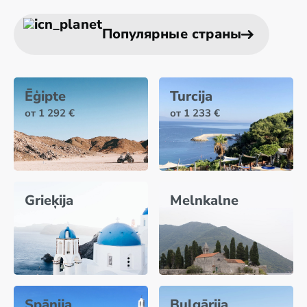
Популярные страны
Ēģipte
Turcija
от 1 292 €
от 1 233 €
Grieķija
Melnkalne
Spānija
Bulgārija