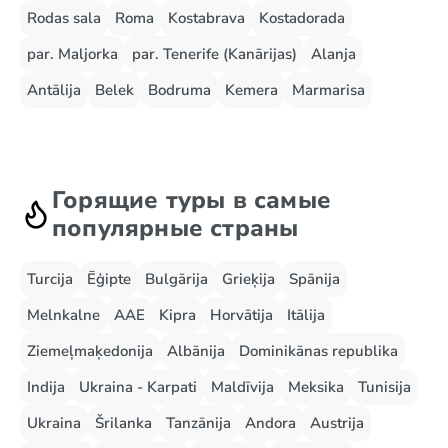
Rodas sala
Roma
Kostabrava
Kostadorada
par. Maljorka
par. Tenerife (Kanārijas)
Alanja
Antālija
Belek
Bodruma
Kemera
Marmarisa
Горящие туры в самые
популярные страны
Turcija
Ēģipte
Bulgārija
Grieķija
Spānija
Melnkalne
AAE
Kipra
Horvātija
Itālija
Ziemeļmaķedonija
Albānija
Dominikānas republika
Indija
Ukraina - Karpati
Maldīvija
Meksika
Tunisija
Ukraina
Šrilanka
Tanzānija
Andora
Austrija