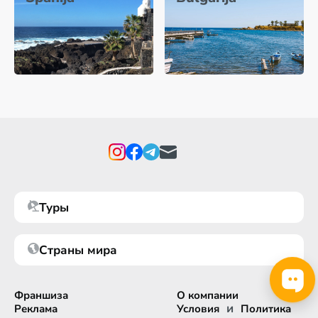
Туры
Страны мира
Франшиза
О компании
и
Реклама
Условия
Политика