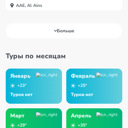
AAE, Al Ains
Больше
Туры по месяцам
Январь
Февраль
+23°
+25°
Туров нет
Туров нет
Март
Апрель
+29°
+35°