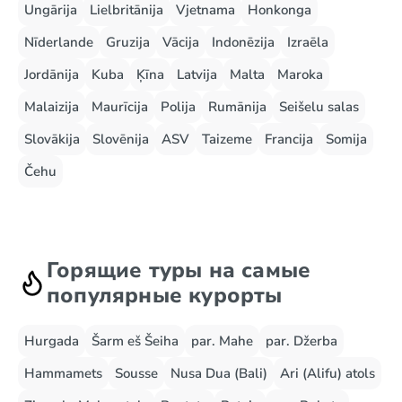
Ungārija
Lielbritānija
Vjetnama
Honkonga
Nīderlande
Gruzija
Vācija
Indonēzija
Izraēla
Jordānija
Kuba
Ķīna
Latvija
Malta
Maroka
Malaizija
Maurīcija
Polija
Rumānija
Seišelu salas
Slovākija
Slovēnija
ASV
Taizeme
Francija
Somija
Čehu
Горящие туры на самые
популярные курорты
Hurgada
Šarm eš Šeiha
par. Mahe
par. Džerba
Hammamets
Sousse
Nusa Dua (Bali)
Ari (Alifu) atols