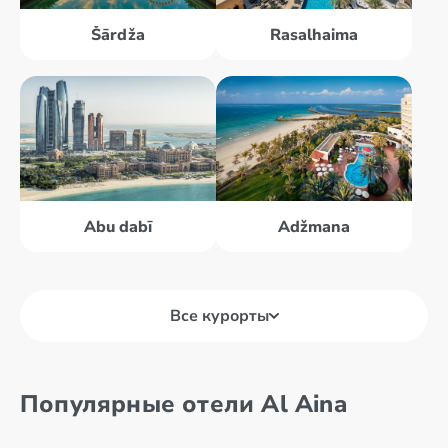
Šārdža
Rasalhaima
Abu dabī
Adžmana
Все курорты
Abu dabī
Al Ains
Популярные отели Al Aina
Adžmana
Dubaija