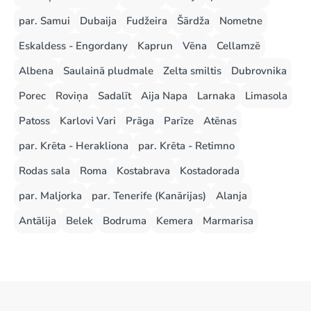
par. Samui
Dubaija
Fudžeira
Šārdža
Nometne
Eskaldess - Engordany
Kaprun
Vēna
Cellamzē
Albena
Saulainā pludmale
Zelta smiltis
Dubrovnika
Porec
Roviņa
Sadalīt
Aija Napa
Larnaka
Limasola
Patoss
Karlovi Vari
Prāga
Parīze
Atēnas
par. Krēta - Herakliona
par. Krēta - Retimno
Rodas sala
Roma
Kostabrava
Kostadorada
par. Maljorka
par. Tenerife (Kanārijas)
Alanja
Antālija
Belek
Bodruma
Kemera
Marmarisa