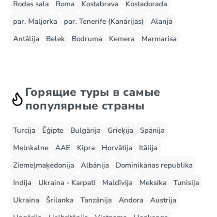
Rodas sala
Roma
Kostabrava
Kostadorada
par. Maljorka
par. Tenerife (Kanārijas)
Alanja
Antālija
Belek
Bodruma
Kemera
Marmarisa
Горящие туры в самые
популярные страны
Turcija
Ēģipte
Bulgārija
Grieķija
Spānija
Melnkalne
AAE
Kipra
Horvātija
Itālija
Ziemeļmaķedonija
Albānija
Dominikānas republika
Indija
Ukraina - Karpati
Maldīvija
Meksika
Tunisija
Ukraina
Šrilanka
Tanzānija
Andora
Austrija