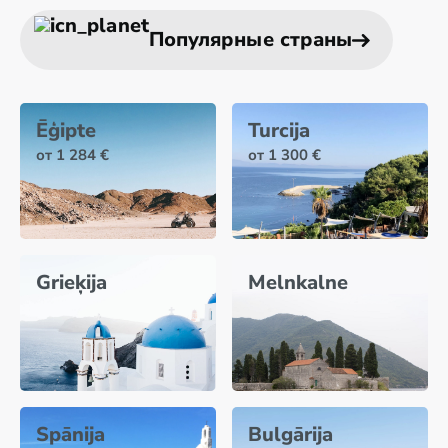
Популярные страны
Ēģipte
Turcija
от 1 284 €
от 1 300 €
Grieķija
Melnkalne
Spānija
Bulgārija