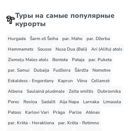
Туры на самые популярные
курорты
Hurgada
Šarm eš Šeiha
par. Mahe
par. Džerba
Hammamets
Sousse
Nusa Dua (Bali)
Ari (Alifu) atols
Ziemeļu Males atols
Bentota
Pataja
par. Puketa
par. Samui
Dubaija
Fudžeira
Šārdža
Nometne
Eskaldess - Engordany
Kaprun
Vēna
Cellamzē
Albena
Saulainā pludmale
Zelta smiltis
Dubrovnika
Porec
Roviņa
Sadalīt
Aija Napa
Larnaka
Limasola
Patoss
Karlovi Vari
Prāga
Parīze
Atēnas
par. Krēta - Herakliona
par. Krēta - Retimno