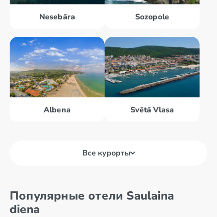
Nesebāra
Sozopole
Albena
Svētā Vlasa
Все курорты
Saulainā
pludmale
Популярные отели Saulaina
diena