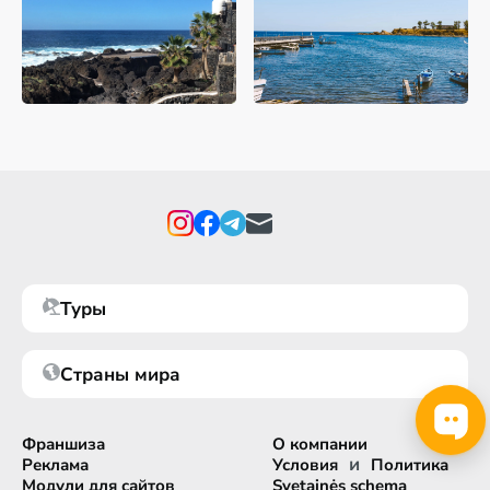
Туры
Страны мира
Франшиза
О компании
и
Реклама
Условия
Политика
Модули для сайтов
Svetainės schema