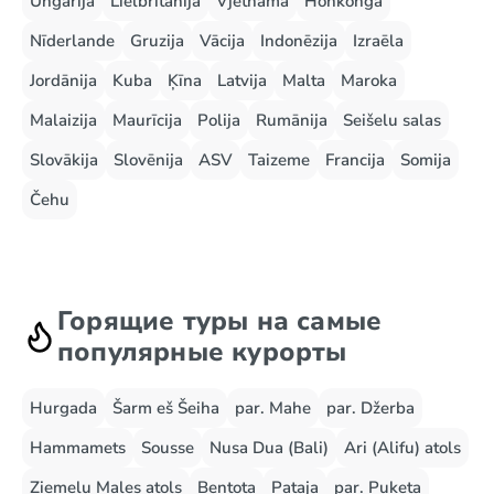
Ungārija
Lielbritānija
Vjetnama
Honkonga
Nīderlande
Gruzija
Vācija
Indonēzija
Izraēla
Jordānija
Kuba
Ķīna
Latvija
Malta
Maroka
Malaizija
Maurīcija
Polija
Rumānija
Seišelu salas
Slovākija
Slovēnija
ASV
Taizeme
Francija
Somija
Čehu
Горящие туры на самые
популярные курорты
Hurgada
Šarm eš Šeiha
par. Mahe
par. Džerba
Hammamets
Sousse
Nusa Dua (Bali)
Ari (Alifu) atols
Ziemeļu Males atols
Bentota
Pataja
par. Puketa