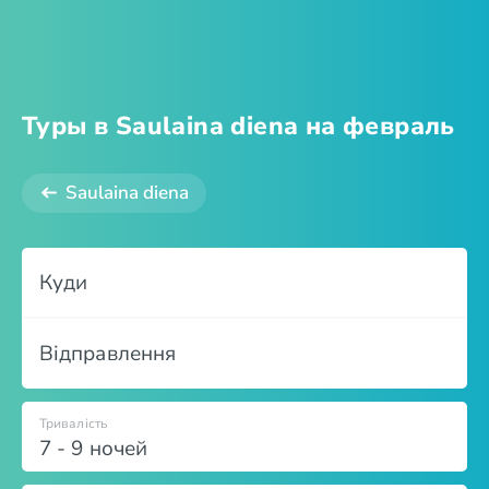
Туры в Saulaina diena на февраль
Saulaina diena
Куди
Відправлення
Тривалість
7 - 9 ночей