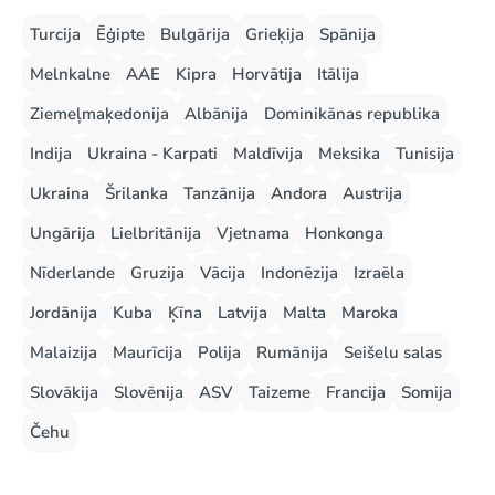
Turcija
Ēģipte
Bulgārija
Grieķija
Spānija
Melnkalne
AAE
Kipra
Horvātija
Itālija
Ziemeļmaķedonija
Albānija
Dominikānas republika
Indija
Ukraina - Karpati
Maldīvija
Meksika
Tunisija
Ukraina
Šrilanka
Tanzānija
Andora
Austrija
Ungārija
Lielbritānija
Vjetnama
Honkonga
Nīderlande
Gruzija
Vācija
Indonēzija
Izraēla
Jordānija
Kuba
Ķīna
Latvija
Malta
Maroka
Malaizija
Maurīcija
Polija
Rumānija
Seišelu salas
Slovākija
Slovēnija
ASV
Taizeme
Francija
Somija
Čehu