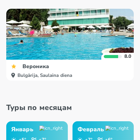
8.0
Вероника
Bulgārija, Saulaina diena
Туры по месяцам
Январь
Февраль
+5°
+7°
+7°
+6°