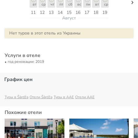
вт
ср
чт
пт
сб
вс
пн
вт
ср
11
12
13
14
15
16
17
18
19
Август
Нет туров в этот отель из Украины
Услуги в отеле
год реновации: 2019
График цен
Туры в Šārdža
Отели Šārdža
Туры в AAE
Отели AAE
Похожие отели