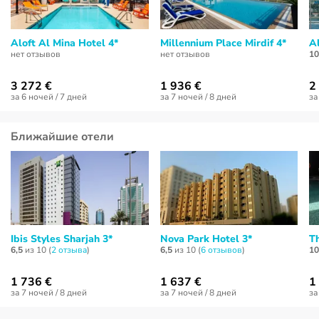
Aloft Al Mina Hotel 4*
Millennium Place Mirdif 4*
A
нет отзывов
нет отзывов
10
3 272 €
1 936 €
2
за 6 ночей / 7 дней
за 7 ночей / 8 дней
за
Ближайшие отели
Ibis Styles Sharjah 3*
Nova Park Hotel 3*
T
6,5
из 10 (
2 отзывa
)
6,5
из 10 (
6 отзывов
)
10
1 736 €
1 637 €
1
за 7 ночей / 8 дней
за 7 ночей / 8 дней
за