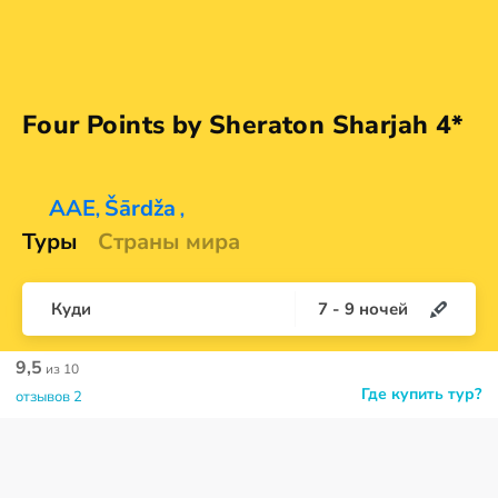
Four Points by Sheraton
Sharjah 4*
AAE
Šārdža
,
,
Туры
Страны мира
Куди
7
-
9
ночей
9,5
из 10
Где купить тур?
отзывов 2