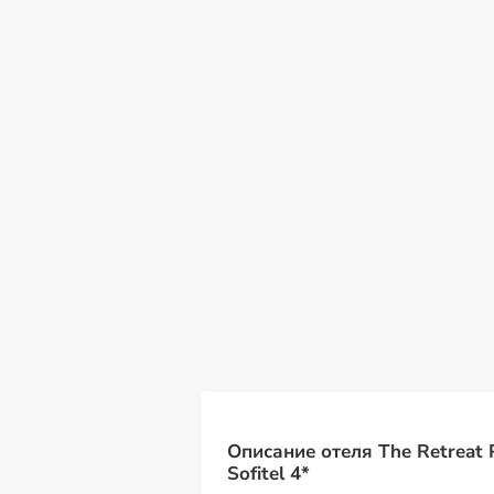
пт
сб
вс
пн
вт
ср
чт
07
08
09
10
11
12
13
Описание отеля The Retreat 
Sofitel 4*