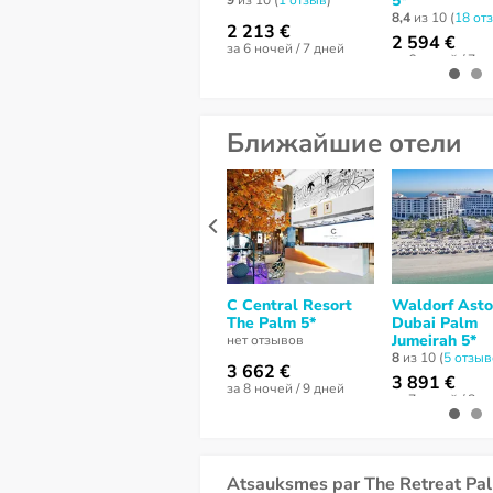
5*
9
из 10 (
1 отзыв
)
8,4
из 10 (
18 от
2 213 €
2 594 €
за 6 ночей / 7 дней
за 6 ночей / 7 д
Ближайшие отели
C Central Resort
Waldorf Asto
The Palm 5*
Dubai Palm
Jumeirah 5*
нет отзывов
8
из 10 (
5 отзы
3 662 €
3 891 €
за 8 ночей / 9 дней
за 7 ночей / 8 д
Atsauksmes par The Retreat Pa