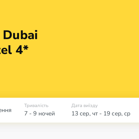
 Dubai
tel 4*
Тривалість
Дата виїзду
ення
7 - 9 ночей
13 сер
,
чт
-
19 сер
,
ср