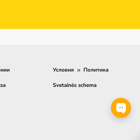
ании
Условия
и
Политика
за
Svetainės schema