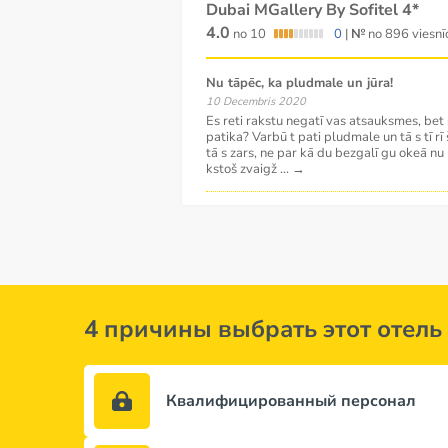
Dubai MGallery By Sofitel 4*
4.0
no 10
0
|
№
no 896 viesnī
Nu tāpēc, ka pludmale un jūra!
10 Decembris 2020
Es reti rakstu negatī vas atsauksmes, bet š 
patika? Varbū t pati pludmale un tā s tī rī 
tā s zars, ne par kā du bezgalī gu okeā nu n
kstoš zvaigž
...
→
4 причины выбрать этот отель
Квалифицированный персонал