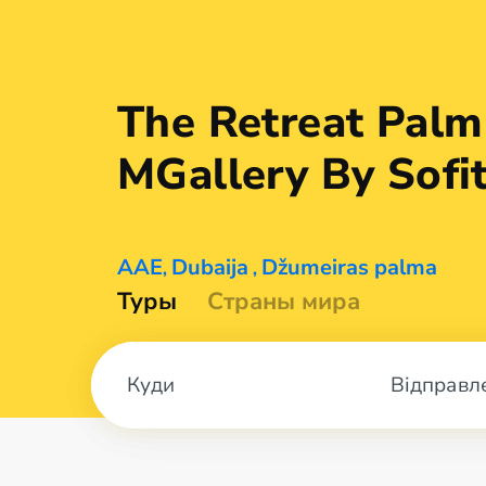
The Retreat Palm
MGallery By
Sofi
AAE
Dubaija
Džumeiras palma
,
,
Туры
Страны мира
Відправл