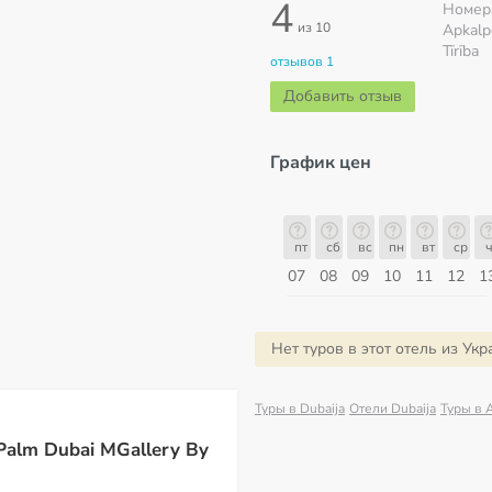
4
Номер
из 10
Apkalp
Tīrība
отзывов 1
Добавить отзыв
График цен
пт
сб
вс
пн
вт
ср
чт
пт
пт
сб
вс
пн
вт
ср
ч
14
15
16
17
18
19
20
21
07
08
09
10
11
12
1
Август
Нет туров в этот отель из Ук
Туры в Dubaija
Отели Dubaija
Туры в 
Palm Dubai MGallery By