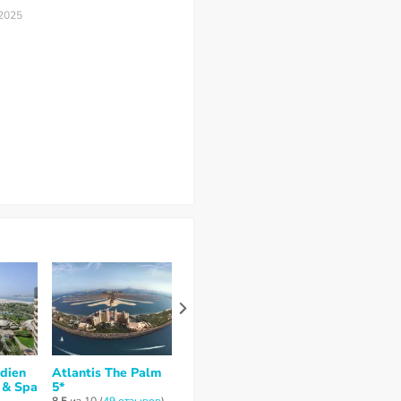
 2025
idien
Atlantis The Palm
Sofitel Dubai The
Le Meridien 
 & Spa
5*
Palm Resort & Spa
Seyahi Beach