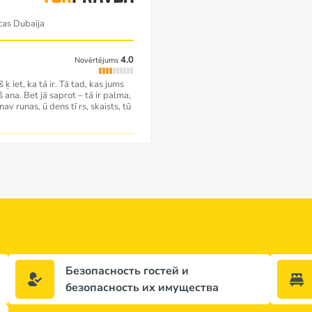
cas Dubaija
4.0
Novērtējums
ķ iet, ka tā ir. Tā tad, kas jums
š ana. Bet jā saprot – tā ir palma,
av runas, ū dens tī rs, skaists, tū
Безопасность гостей и
безопасность их имущества