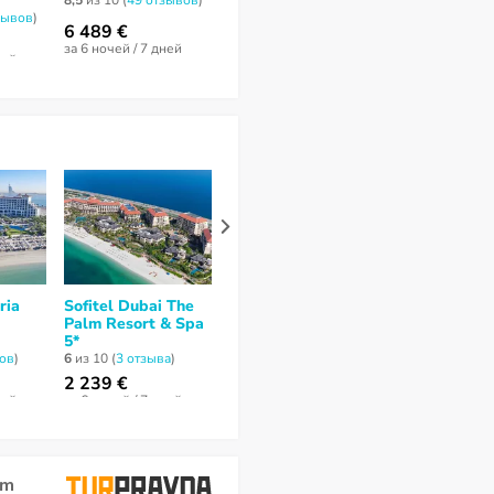
5*
Resort & Mar
8,5
из 10 (
49 отзывов
)
зывов
)
6
из 10 (
3 отзывa
)
8,2
из 10 (
6 отз
6 489 €
2 239 €
4 869 €
за 6 ночей / 7 дней
ней
за 6 ночей / 7 дней
за 7 ночей / 8 
ria
Sofitel Dubai The
Anantara Dubai
Royal Centra
Palm Resort & Spa
The Palm Resort 5*
Hotel The Pa
5*
8,7
из 10 (
10 отзывов
)
4,5
из 10 (
2 отз
вов
)
6
из 10 (
3 отзывa
)
2 454 €
3 698 €
2 239 €
за 6 ночей / 7 дней
за 8 ночей / 9 
ней
за 6 ночей / 7 дней
lm