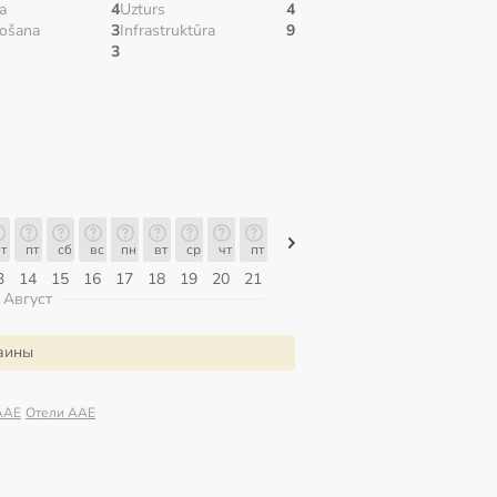
а
4
Uzturs
4
ošana
3
Infrastruktūra
9
3
т
пт
сб
вс
пн
вт
ср
чт
пт
пт
сб
вс
пн
вт
ср
3
14
15
16
17
18
19
20
21
07
08
09
10
11
12
Август
раины
AAE
Отели AAE