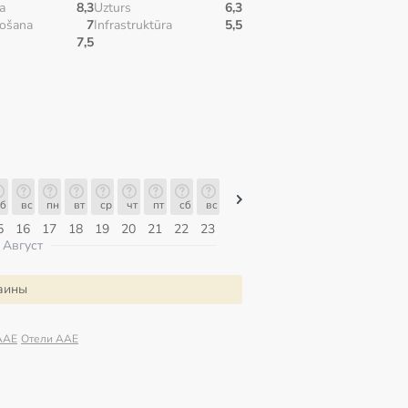
а
8,3
Uzturs
6,3
ošana
7
Infrastruktūra
5,5
7,5
б
вс
пн
вт
ср
чт
пт
сб
вс
вс
пн
вт
ср
чт
пт
5
16
17
18
19
20
21
22
23
09
10
11
12
13
14
Август
раины
AAE
Отели AAE