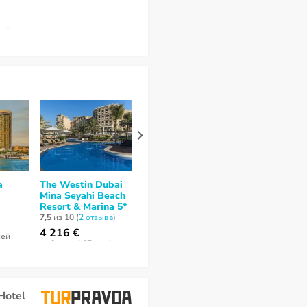
3 206 €
5 249 €
за 7 ночей / 8 дней
за 6 ночей / 7 
ней
a
The Westin Dubai
Media One Hotel 4*
Dubai Marrio
Mina Seyahi Beach
Harbour Hote
нет отзывов
Resort & Marina 5*
Suites 4*
7,5
из 10 (
2 отзывa
)
нет отзывов
2 578 €
4 216 €
ней
за 7 ночей / 8 дней
за 6 ночей / 7 дней
Hotel