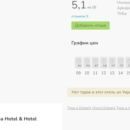
5,1
Номер
из 10
Apkalp
Tīrība
отзывов 5
Добавить отзыв
График цен
б
вс
пн
вт
ср
чт
пт
сб
вс
вс
пн
вт
ср
чт
пт
с
16
17
18
19
20
21
22
23
09
10
11
12
13
14
1
Август
Нет туров в этот отель из Ук
Туры в Dubaija
Отели Dubaija
Туры в 
a Hotel & Hotel