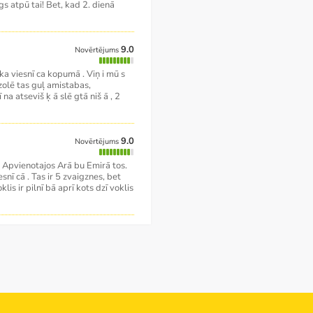
 gs atpū tai! Bet, kad 2. dienā
9.0
Novērtējums
ka viesnī ca kopumā . Viņ i mū s
 izolē tas guļ amistabas,
 na atseviš ķ ā slē gtā niš ā , 2
9.0
Novērtējums
s Apvienotajos Arā bu Emirā tos.
snī cā . Tas ir 5 zvaigznes, bet
lis ir pilnī bā aprī kots dzī voklis