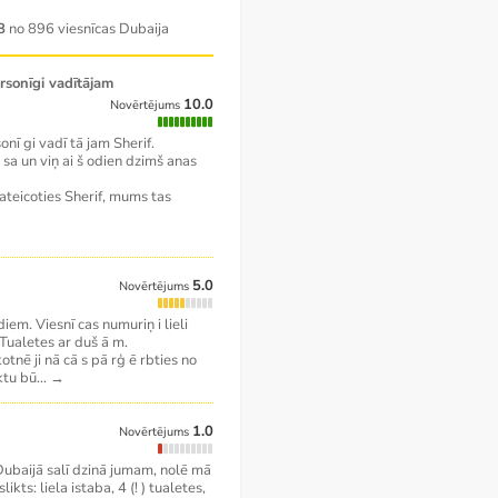
8
no 896 viesnīcas Dubaija
10.0
Novērtējums
nī gi vadī tā jam Sherif.
 sa un viņ ai š odien dzimš anas
ateicoties Sherif, mums tas
5.0
Novērtējums
iem. Viesnī cas numuriņ i lieli
Tualetes ar duš ā m.
otnē ji nā cā s pā rģ ē rbties no
ktu bū
...
→
1.0
Novērtējums
Dubaijā salī dzinā jumam, nolē mā
kts: liela istaba, 4 (! ) tualetes,