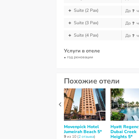
Suite (2 Pax)
До
ч
Suite (3 Pax)
До
ч
Suite (4 Pax)
До
ч
Услуги в отеле
год реновации
Похожие отели
Movenpick Hotel
Hyatt Regenc
Jumeirah Beach 5*
Dubai Creek
Heights 5*
9
из 10 (
2 отзывa
)