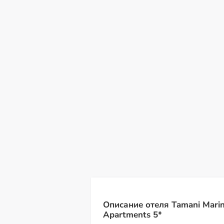
вс
пн
вт
ср
чт
пт
с
09
10
11
12
13
14
15
Описание отеля Tamani Marin
Apartments 5*