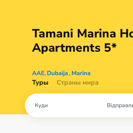
Tamani Marina Ho
Apartments 5*
AAE
Dubaija
Marina
,
,
Туры
Страны мира
Відправл