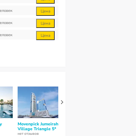
еловек
Цена
еловек
Цена
еловек
Цена
y
Movenpick Jumeirah
JA Ocean View
Five Jumeirah
Village Triangle 5*
Hotel 5*
Village 5*
нет отзывов
8,8
из 10 (
5 отзывов
)
нет отзывов