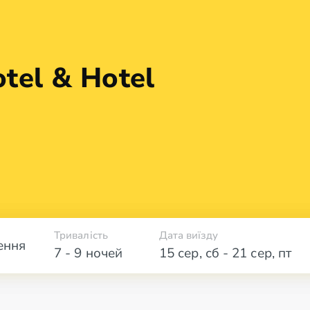
tel & Hotel
Тривалість
Дата виїзду
ення
7 - 9 ночей
15 сер
,
сб
-
21 сер
,
пт