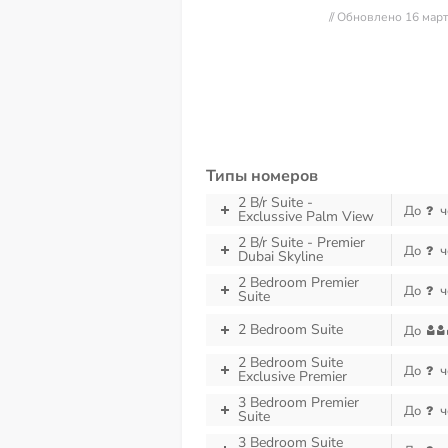
// Обновлено 16 мар
Типы номеров
2 B/r Suite -
До
ч
Exclussive Palm View
2 B/r Suite - Premier
До
ч
Dubai Skyline
2 Bedroom Premier
До
ч
Suite
2 Bedroom Suite
До
2 Bedroom Suite
До
ч
Exclusive Premier
3 Bedroom Premier
До
ч
Suite
3 Bedroom Suite