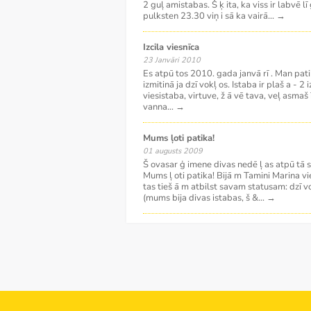
2 guļ amistabas. Š ķ ita, ka viss ir labvē lī
pulksten 23.30 viņ i sā ka vairā
...
→
Izcila viesnīca
23 Janvāri 2010
Es atpū tos 2010. gada janvā rī . Man pati
izmitinā ja dzī vokļ os. Istaba ir plaš a - 2
viesistaba, virtuve, ž ā vē tava, veļ asmaš ī
vanna
...
→
Mums ļoti patika!
01 augusts 2009
Š ovasar ģ imene divas nedē ļ as atpū tā 
Mums ļ oti patika! Bijā m Tamini Marina vie
tas tieš ā m atbilst savam statusam: dzī vok
(mums bija divas istabas, š &
...
→