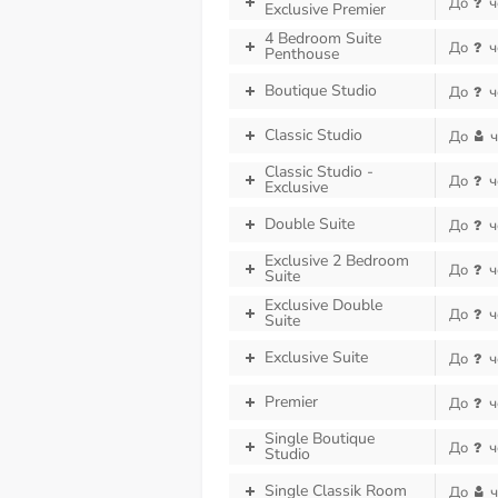
До
ч
Exclusive Premier
4 Bedroom Suite
До
ч
Penthouse
Boutique Studio
До
ч
Classic Studio
До
ч
Classic Studio -
До
ч
Exclusive
Double Suite
До
ч
Exclusive 2 Bedroom
До
ч
Suite
Exclusive Double
До
ч
Suite
Exclusive Suite
До
ч
Premier
До
ч
Single Boutique
До
ч
Studio
Single Classik Room
До
ч