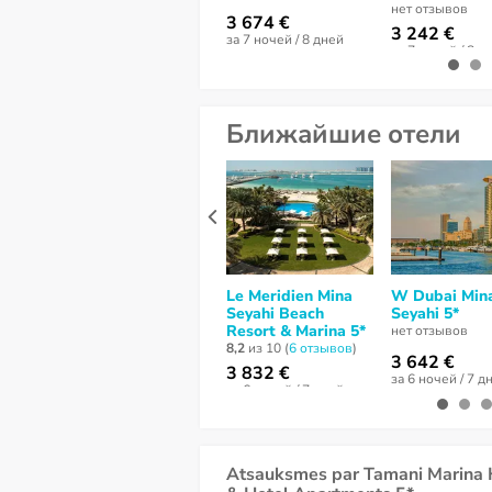
нет отзывов
3 674 €
3 242 €
за 7 ночей / 8 дней
за 7 ночей / 8 д
Ближайшие отели
Le Meridien Mina
W Dubai Min
Seyahi Beach
Seyahi 5*
Resort & Marina 5*
нет отзывов
8,2
из 10 (
6 отзывов
)
3 642 €
3 832 €
за 6 ночей / 7 д
за 6 ночей / 7 дней
Atsauksmes par Tamani Marina 