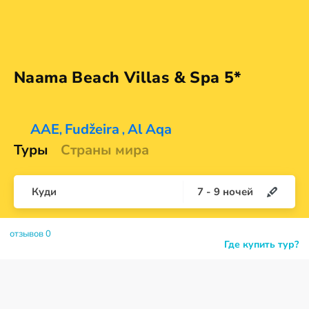
Naama Beach Villas &
Spa 5*
AAE
Fudžeira
Al Aqa
,
,
Туры
Страны мира
Куди
7
-
9
ночей
отзывов 0
Где купить тур?