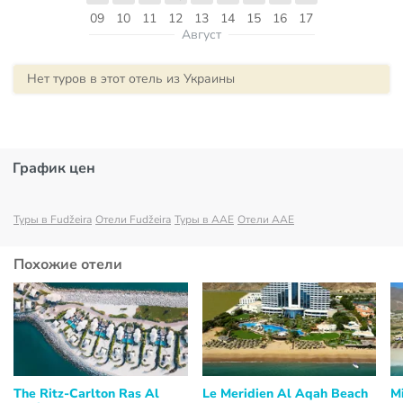
09
10
11
12
13
14
15
16
17
Август
Нет туров в этот отель из Украины
График цен
Туры в Fudžeira
Отели Fudžeira
Туры в AAE
Отели AAE
Похожие отели
The Ritz-Carlton Ras Al
Le Meridien Al Aqah Beach
M