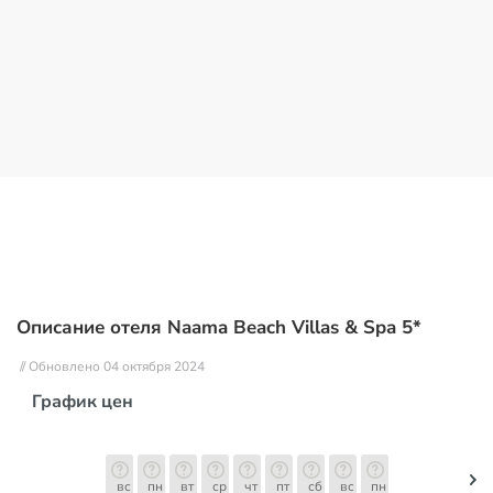
Описание отеля Naama Beach Villas & Spa 5*
// Обновлено 04 октября 2024
График цен
вс
пн
вт
ср
чт
пт
сб
вс
пн