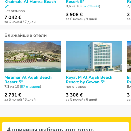
Khaimah, Al Hamra Beach
Resort 5*
Re
5*
8,6
из 10 (
62 отзывa
)
7,
нет отзывов
3 908 €
2
7 042 €
за 8 ночей / 9 дней
за
за 6 ночей / 7 дней
Ближайшие отели
Miramar Al Aqah Beach
Royal M Al Aqah Beach
In
Resort 5*
Resort by Gewan 5*
Re
7,3
из 10 (
97 отзывов
)
нет отзывов
8,
2 731 €
3 306 €
3
за 5 ночей / 6 дней
за 5 ночей / 6 дней
за
4 причины выбрать этот отель