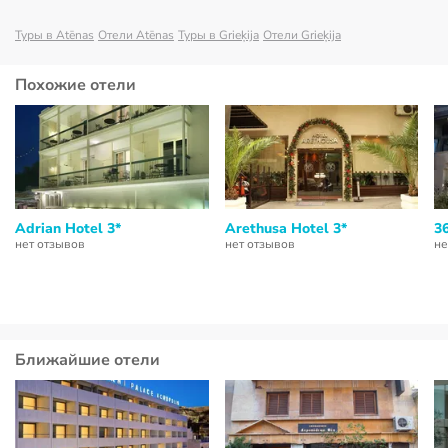
Туры в Atēnas
Отели Atēnas
Туры в Grieķija
Отели Grieķija
Похожие отели
Adrian Hotel 3*
Arethusa Hotel 3*
3
нет отзывов
нет отзывов
не
Ближайшие отели