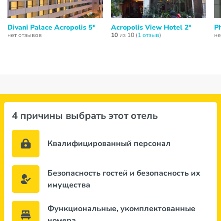
Divani Palace Acropolis 5*
Acropolis View Hotel 2*
Ph
нет отзывов
10
из 10 (
1 отзыв
)
не
4 причины выбрать этот отель
Квалифицированный персонал
Безопасность гостей и безопасность их
имущества
Функциональные, укомплектованные
номера