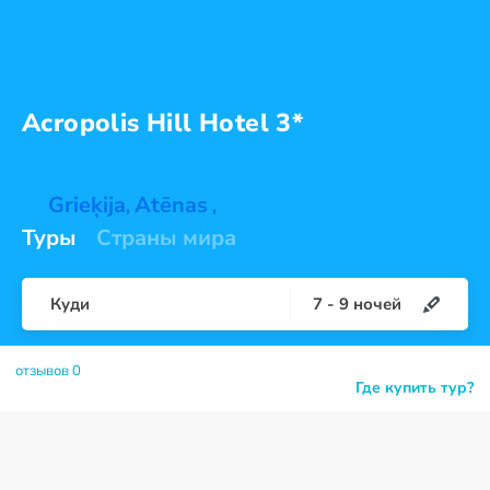
Acropolis Hill
Hotel 3*
Grieķija
Atēnas
,
,
Туры
Страны мира
Куди
7
-
9
ночей
отзывов 0
Где купить тур?