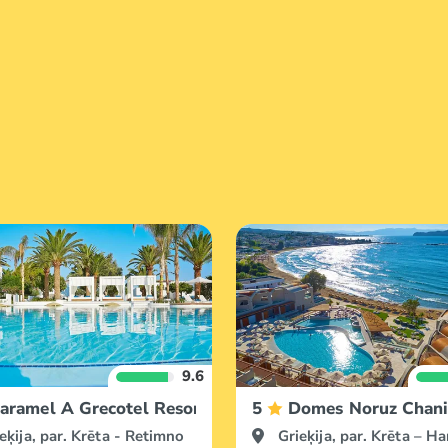
9.6
Villas
aramel A Grecotel Resort to Live in Crete
5
Domes Noruz Chan
eķija, par. Krēta - Retimno
Grieķija, par. Krēta – Ha