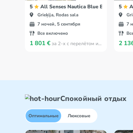
5
All Senses Nautica Blue Exclusive Re
5
A
Grieķija, Rodas sala
Gri
7 ночей, 5 сентября
7 
Все включено
Вс
1 801 €
2 13
за 2-х с перелётом из Viļņa
Спокойный отдых
Оптимальные
Люксовые