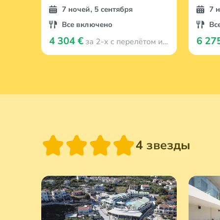
7 ночей, 5 сентября
7 
Все включено
Вс
4 304 €
6 27
за 2-х с перелётом из Viļņa
4 звезды