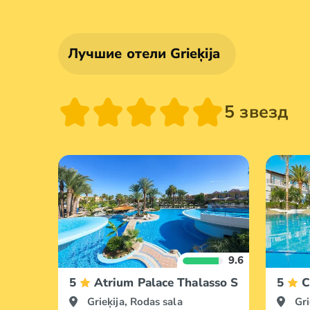
Лучшие отели Grieķija
5 звезд
9.6
5
Atrium Palace Thalasso Spa Resort & 
5
C
Grieķija, Rodas sala
Gri