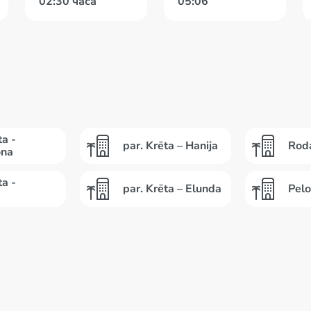
02:30 часа
05:06
ta -
par. Krēta – Hanija
Rod
ona
ta -
par. Krēta – Elunda
Pel