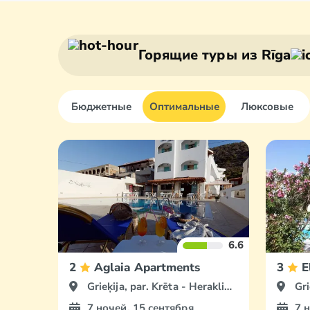
Горящие туры
из Rīga
Бюджетные
Оптимальные
Люксовые
6.6
2
Aglaia Apartments
3
E
Grieķija, par. Krēta - Herakliona
Gri
7 ночей, 15 сентября
7 