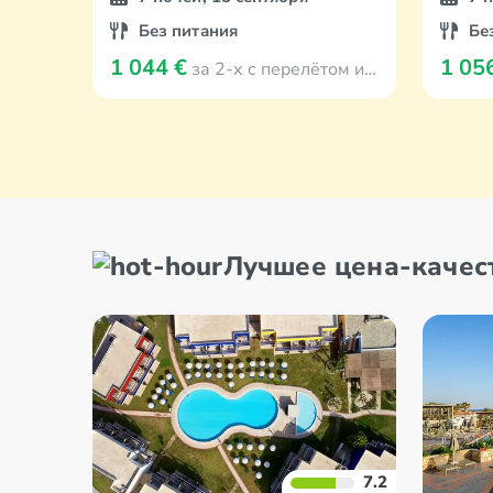
Без питания
Бе
1 044 €
1 05
за 2-х с перелётом из Viļņa
Лучшее цена-качес
7.2