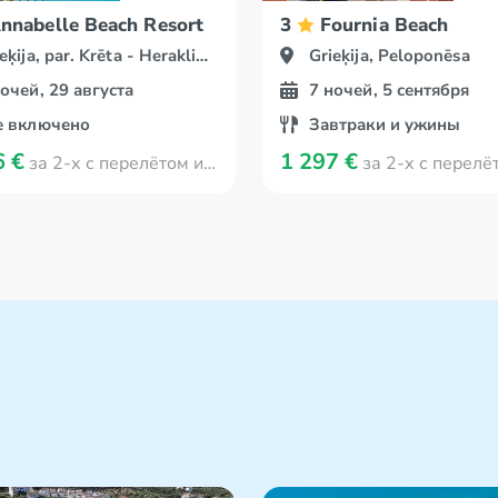
sort & Spa
nnabelle Beach Resort
3
Fournia Beach
eķija, par. Krēta - Herakliona
Grieķija, Peloponēsa
ночей, 29 августа
7 ночей, 5 сентября
е включено
Завтраки и ужины
6 €
1 297 €
за 2-х с перелётом из Viļņa
за 2-х с перелётом из