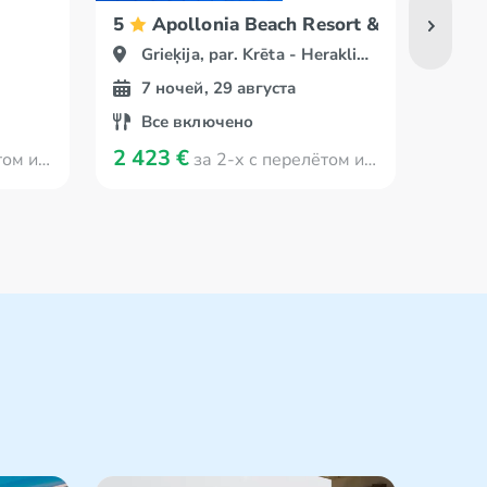
5
Apollonia Beach Resort & Spa
5
Grieķija, par. Krēta - Herakliona
Gr
7 ночей, 29 августа
7 
Все включено
Вс
2 423 €
2 33
 Viļņa
за 2-х с перелётом из Viļņa