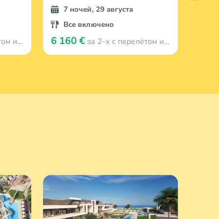
7 ночей, 29 августа
7 
Все включено
Вс
6 160 €
6 35
 Viļņa
за 2-х с перелётом из Viļņa