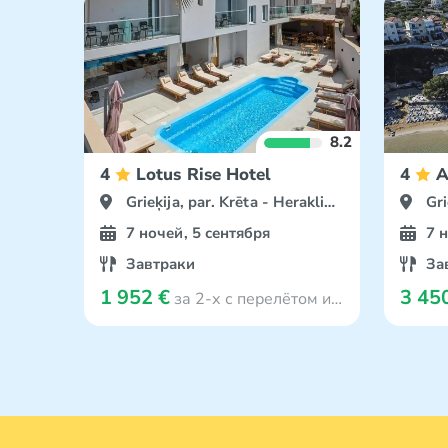
8.2
4
Lotus Rise Hotel
4
A
Grieķija, par. Krēta - Herakliona
Gri
7 ночей, 5 сентября
7 
Завтраки
За
1 952 €
3 45
за 2-х с перелётом из Viļņa