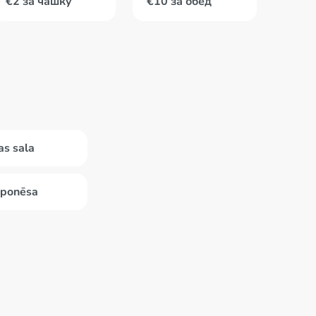
€2 за чашку
€10 за обед
as sala
oponēsa