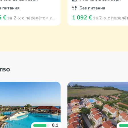
з питания
Без питания
6 €
1 092 €
за 2-х с перелётом из Viļņa
за 2-х с перелётом из
тво
8.1