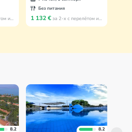
Без питания
Бе
1 132 €
1 14
 Viļņa
за 2-х с перелётом из Viļņa
8.2
8.2