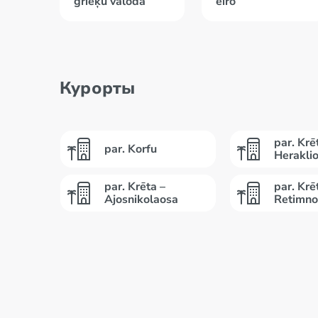
grieķu valoda
eiro
Курорты
par. Krē
par. Korfu
Herakli
par. Krēta –
par. Krē
Ajosnikolaosa
Retimno