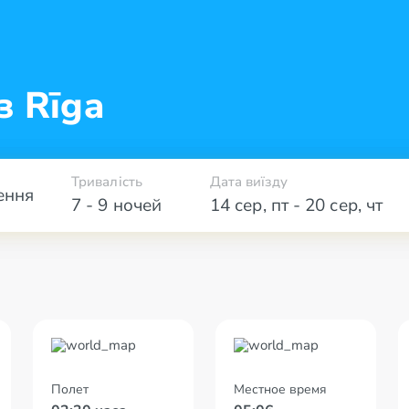
з Rīga
Тривалість
Дата виїзду
ення
7 - 9 ночей
14 сер
,
пт
-
20 сер
,
чт
Полет
Местное время