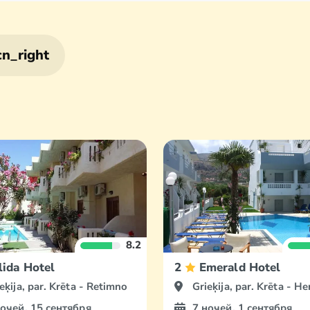
8.2
lida Hotel
2
Emerald Hotel
eķija, par. Krēta - Retimno
Grieķija, par. Krēta - Herak
ночей, 15 сентября
7 ночей, 1 сентября