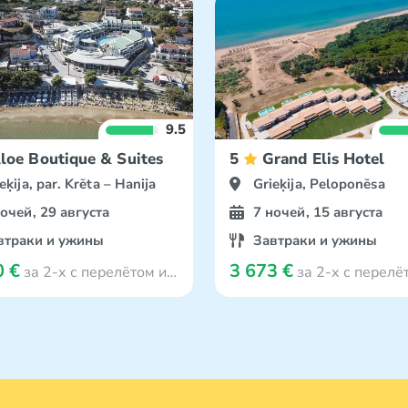
9.5
loe Boutique & Suites
5
Grand Elis Hotel
eķija, par. Krēta – Hanija
Grieķija, Peloponēsa
ночей, 29 августа
7 ночей, 15 августа
втраки и ужины
Завтраки и ужины
0 €
3 673 €
за 2-х с перелётом из Viļņa
за 2-х с перелётом из