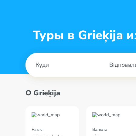
Туры в Grieķija и
Відправл
О Grieķija
Язык
Валюта