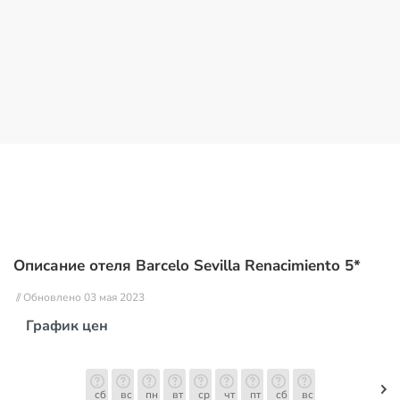
Описание отеля Barcelo Sevilla Renacimiento 5*
// Обновлено 03 мая 2023
График цен
сб
вс
пн
вт
ср
чт
пт
сб
вс