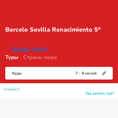
Barcelo Sevilla
Renacimiento 5*
Spānija
Seviļa
,
,
Туры
Страны мира
Куди
7
-
9
ночей
отзывов 0
Где купить тур?