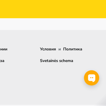
ании
Условия
и
Политика
за
Svetainės schema