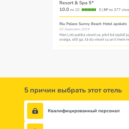
Resort & Spa 5*
10.0
no 10
0
|
№
no 377 vies
Riu Palace Sunny Beach Hotel apskats
02 Septembris 2019
Man ļ oti patika viesnī ca, pilnī bā izpildī 
svaiga, stilī ga, tā du viesnī cu un lī meni 
5 причин выбрать этот отель
Квалифицированный персонал