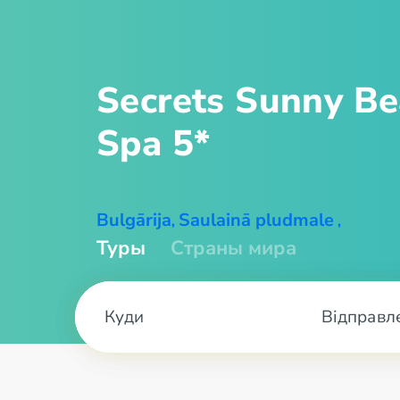
Secrets Sunny Be
Spa 5*
Bulgārija
Saulainā pludmale
,
,
Туры
Страны мира
Відправл