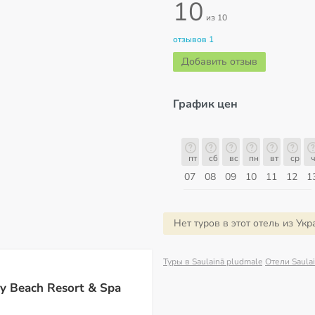
10
из 10
отзывов 1
Добавить отзыв
График цен
пт
сб
вс
пн
вт
ср
чт
пт
пт
сб
вс
пн
вт
ср
ч
14
15
16
17
18
19
20
21
07
08
09
10
11
12
1
Август
Нет туров в этот отель из Ук
Туры в Saulainā pludmale
Отели Saula
y Beach Resort & Spa