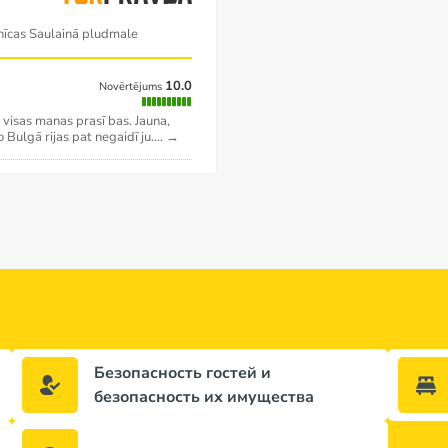
nīcas Saulainā pludmale
10.0
Novērtējums
ju visas manas prasī bas. Jauna,
no Bulgā rijas pat negaidī ju.
...
→
Безопасность гостей и
безопасность их имущества