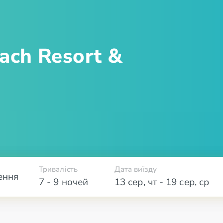
ach Resort &
Тривалість
Дата виїзду
ення
7 - 9 ночей
13 сер
,
чт
-
19 сер
,
ср