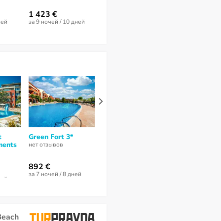
7,2
из 10 (
11 отзывов
)
8,4
из 10 (
5 отз
1 423 €
1 694 €
1 901 €
ней
за 9 ночей / 10 дней
за 7 ночей / 8 дней
за 9 ночей / 10
t
Green Fort 3*
Kiparisite Hotel 4*
Sunrise Club
ments
нет отзывов
3,3
из 10 (
5 отзывов
)
нет отзывов
892 €
646 €
729 €
за 7 ночей / 8 дней
за 6 ночей / 7 дней
за 6 ночей / 7 
ней
Beach