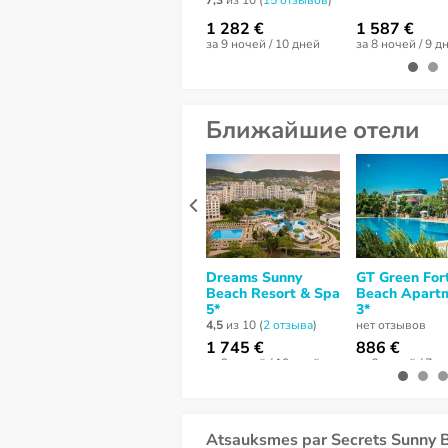
7,3
из 10 (
15 отзывов
)
1 282 €
1 587 €
за 9 ночей / 10 дней
за 8 ночей / 9 д
Ближайшие отели
Dreams Sunny
GT Green For
Beach Resort & Spa
Beach Apart
5*
3*
4,5
из 10 (
2 отзывa
)
нет отзывов
1 745 €
886 €
за 9 ночей / 10 дней
за 6 ночей / 7 д
Atsauksmes par Secrets Sunny 