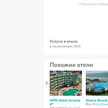
// Обновлено 03 фев
Услуги в отеле
год реновации: 2019
Похожие отели
MPM Hotel Arsena
Sineva Beach
4*
9
из 10 (
1 отзыв