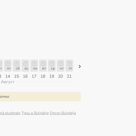
т
пт
сб
вс
пн
вт
ср
чт
пт
пт
сб
вс
пн
вт
ср
3
14
15
16
17
18
19
20
21
07
08
09
10
11
12
Август
раины
inā pludmale
Туры в Bulgārija
Отели Bulgārija