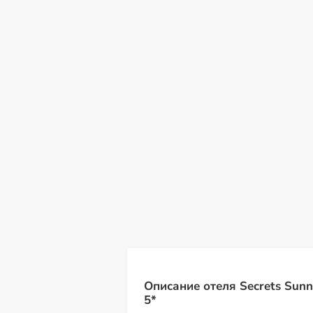
пт
сб
вс
пн
вт
ср
чт
07
08
09
10
11
12
13
Описание отеля Secrets Sunn
5*