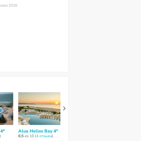
раля 2026
 4*
Alua Helios Bay 4*
Noma Boutique
Sentido Bily
Hotel 4*
Beach 4*
)
8,5
из 10 (
4 отзывa
)