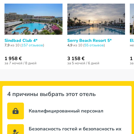
Sindbad Club 4*
Serry Beach Resort 5*
E
7,9
из 10 (
157 отзывов
)
4,9
из 10 (
55 отзывов
)
не
1 958 €
3 158 €
1
за 7 ночей / 8 дней
за 5 ночей / 6 дней
за
4 причины выбрать этот отель
Квалифицированный персонал
Безопасность гостей и безопасность их