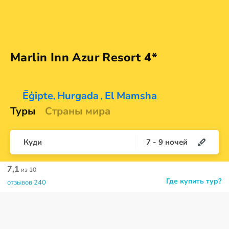
Marlin Inn Azur
Resort 4*
Ēģipte
Hurgada
El Mamsha
,
,
Туры
Страны мира
Куди
7
-
9
ночей
7,1
из 10
Где купить тур?
отзывов 240