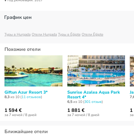
год реновации: 2017
График цен
Туры в Hurgada
Отели Hurgada
Туры в Ēģipte
Отели Ēģipte
Похожие отели
Giftun Azur Resort 3*
Sunrise Azalea Aqua Park
Ja
Resort 4*
8,3
из 10 (
11 отзывов
)
7,
6,5
из 10 (
301 отзыв
)
1 594 €
1 881 €
1
за 7 ночей / 8 дней
за 7 ночей / 8 дней
за
Ближайшие отели