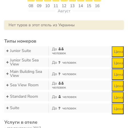
08
09
10
11
12
13
14
15
16
Август
Нет туров в этот отель из Украины
Типы номеров
До
Junior Suite
Цена
человек
Junior Suite Sea
До
человек
Цена
View
Main Building Sea
До
человек
Цена
View
До
Sea View Room
Цена
человек
Standard Room
До
человек
Цена
Suite
До
человек
Цена
Услуги в отеле