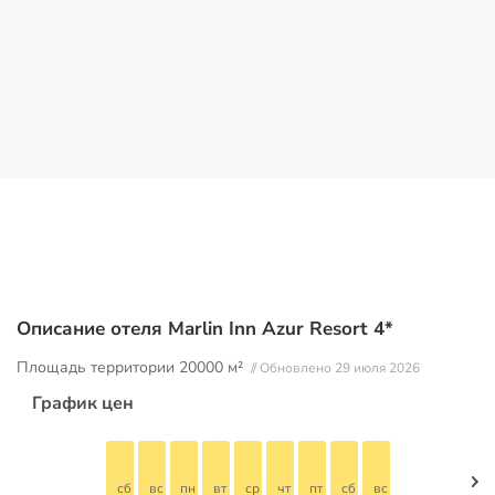
Описание отеля Marlin Inn Azur Resort 4*
Площадь территории
20000 м²
// Обновлено 29 июля 2026
График цен
сб
вс
пн
вт
ср
чт
пт
сб
вс