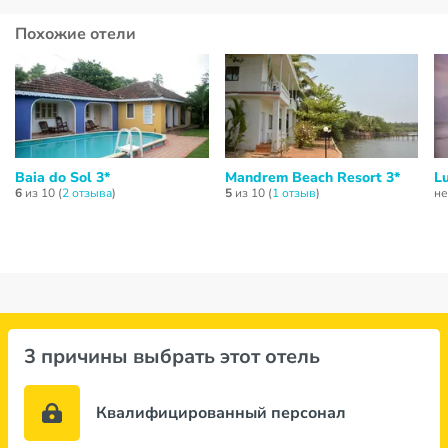
Похожие отели
Baia do Sol 3*
Mandrem Beach Resort 3*
L
6
из 10 (
2 отзывa
)
5
из 10 (
1 отзыв
)
не
3 причины выбрать этот отель
Квалифицированный персонал