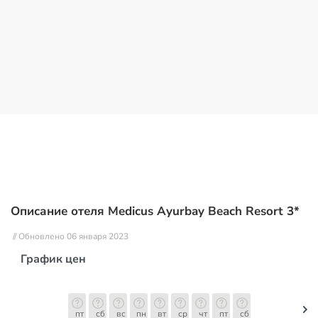
Описание отеля Medicus Ayurbay Beach Resort 3*
// Обновлено 06 января 2023
График цен
пт
сб
вс
пн
вт
ср
чт
пт
сб