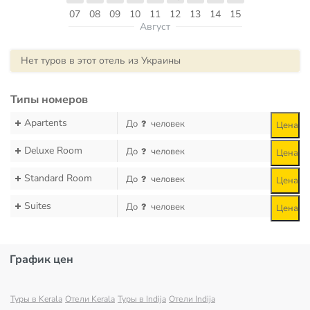
07
08
09
10
11
12
13
14
15
Август
Нет туров в этот отель из Украины
Типы номеров
Apartents
До
человек
Цена
Deluxe Room
До
человек
Цена
Standard Room
До
человек
Цена
Suites
До
человек
Цена
График цен
Туры в Kerala
Отели Kerala
Туры в Indija
Отели Indija