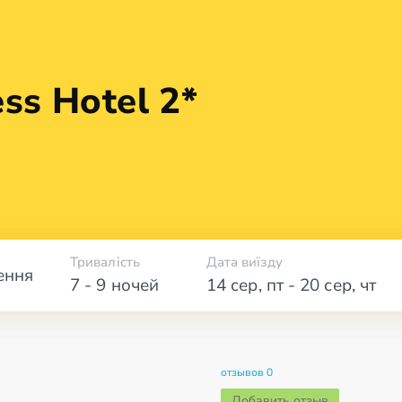
ess
Hotel 2*
Тривалість
Дата виїзду
ення
7 - 9 ночей
14 сер
,
пт
-
20 сер
,
чт
отзывов 0
Добавить отзыв