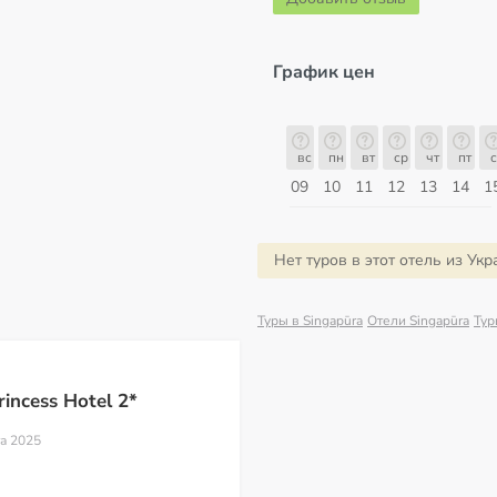
График цен
б
вс
пн
вт
ср
чт
пт
сб
вс
вс
пн
вт
ср
чт
пт
с
16
17
18
19
20
21
22
23
09
10
11
12
13
14
1
Август
Нет туров в этот отель из Ук
Туры в Singapūra
Отели Singapūra
Тур
incess Hotel 2*
та 2025