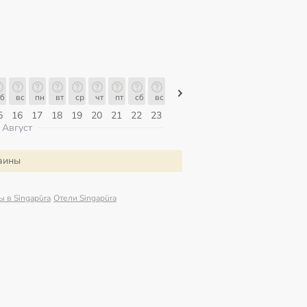
б
вс
пн
вт
ср
чт
пт
сб
вс
вс
пн
вт
ср
чт
пт
5
16
17
18
19
20
21
22
23
09
10
11
12
13
14
Август
раины
ы в Singapūra
Отели Singapūra