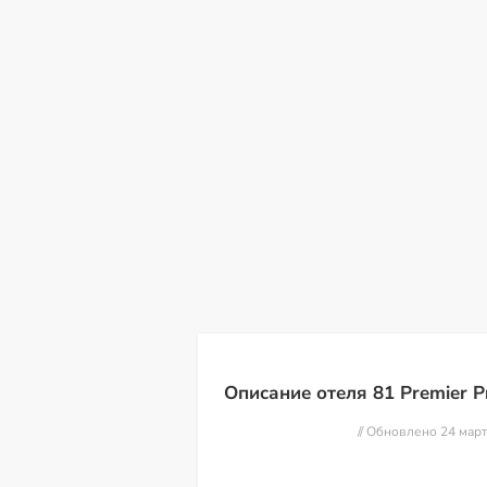
вс
пн
вт
ср
чт
пт
с
09
10
11
12
13
14
15
Описание отеля 81 Premier Pr
// Обновлено 24 мар