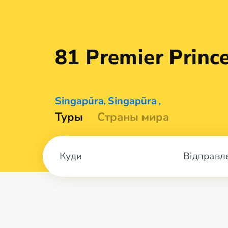
81 Premier Princ
Singapūra
Singapūra
,
,
Туры
Страны мира
Відправл