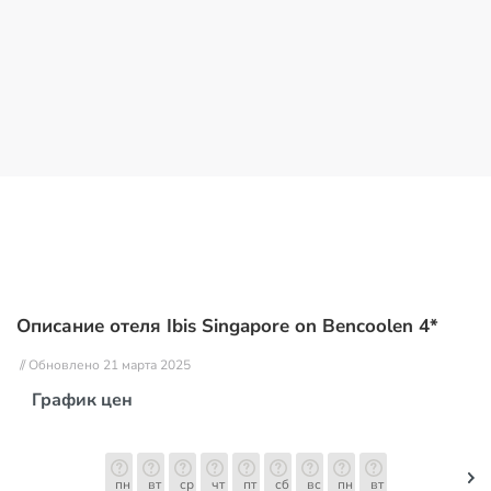
Описание отеля Ibis Singapore on Bencoolen 4*
// Обновлено 21 марта 2025
График цен
пн
вт
ср
чт
пт
сб
вс
пн
вт