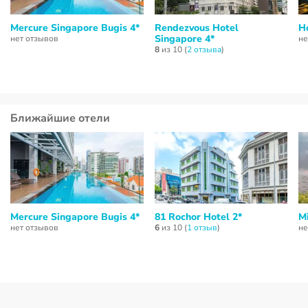
Mercure Singapore Bugis 4*
Rendezvous Hotel
Ho
Singapore 4*
нет отзывов
не
8
из 10 (
2 отзывa
)
Ближайшие отели
Mercure Singapore Bugis 4*
81 Rochor Hotel 2*
M
нет отзывов
6
из 10 (
1 отзыв
)
не