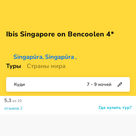
Ibis Singapore on
Bencoolen 4*
Singapūra
Singapūra
,
,
Туры
Страны мира
Куди
7
-
9
ночей
5,3
из 10
Где купить тур?
отзывов 2