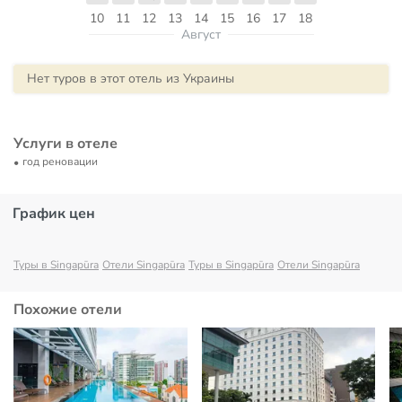
10
11
12
13
14
15
16
17
18
Август
Нет туров в этот отель из Украины
Услуги в отеле
год реновации
График цен
Туры в Singapūra
Отели Singapūra
Туры в Singapūra
Отели Singapūra
Похожие отели