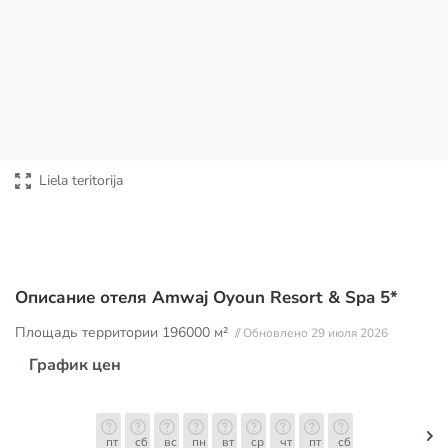
Liela teritorija
Описание отеля Amwaj Oyoun Resort & Spa 5*
Площадь территории
196000 м²
// Обновлено 29 июля 2026
График цен
пт
сб
вс
пн
вт
ср
чт
пт
сб