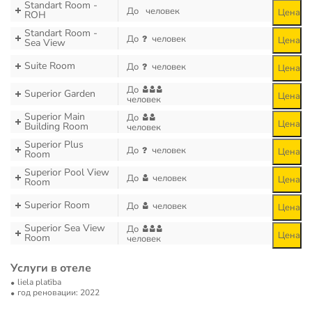
Standart Room -
До
человек
Цена
ROH
Standart Room -
До
человек
Цена
Sea View
Suite Room
До
человек
Цена
До
Superior Garden
Цена
человек
Superior Main
До
Цена
Building Room
человек
Superior Plus
До
человек
Цена
Room
Superior Pool View
До
человек
Цена
Room
Superior Room
До
человек
Цена
Superior Sea View
До
Цена
Room
человек
Услуги в отеле
liela platība
год реновации: 2022