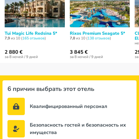
Tui Magic Life Redsina 5*
Rixos Premium Seagate 5*
C
El
7,9
из 10 (
165 отзывов
)
7,8
из 10 (
138 отзывов
)
не
2 880 €
3 845 €
2
за 8 ночей / 9 дней
за 8 ночей / 9 дней
за
6 причин выбрать этот отель
Квалифицированный персонал
Безопасность гостей и безопасность их
имущества