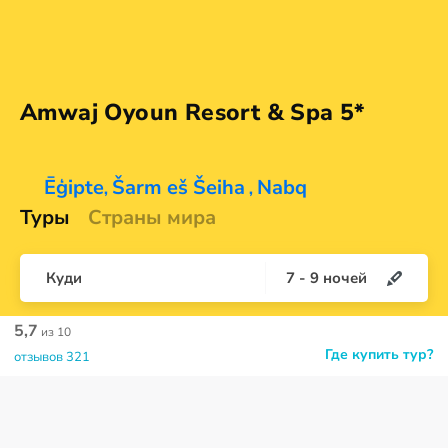
Amwaj Oyoun Resort &
Spa 5*
Ēģipte
Šarm eš Šeiha
Nabq
,
,
Туры
Страны мира
Куди
7
-
9
ночей
5,7
из 10
Где купить тур?
отзывов 321