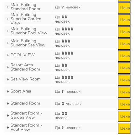
Main Building
До
человек
Цена
Standard Room
Main Building
До
Superior Garden
Цена
человек
View
Main Building
До
Цена
Superior Pool View
человек
Main Building
До
Цена
Superior Sea View
человек
До
POOL VIEW
Цена
человек
Resort Area
До
Цена
Standard Room
человек
До
Sea View Room
Цена
человек
Sport Area
До
человек
Цена
Standard Room
До
человек
Цена
Standart Room -
До
Цена
Garden View
человек
Standart Room -
До
человек
Цена
Pool View