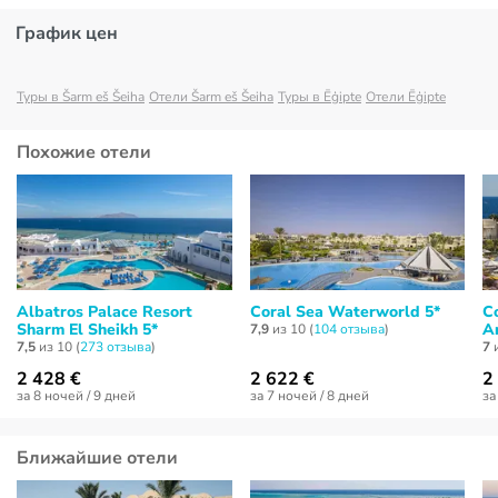
График цен
Туры в Šarm eš Šeiha
Отели Šarm eš Šeiha
Туры в Ēģipte
Отели Ēģipte
Похожие отели
Albatros Palace Resort
Coral Sea Waterworld 5*
C
Sharm El Sheikh 5*
A
7,9
из 10 (
104 отзывa
)
7,5
из 10 (
273 отзывa
)
7
и
2 428 €
2 622 €
2
за 8 ночей / 9 дней
за 7 ночей / 8 дней
за
Ближайшие отели