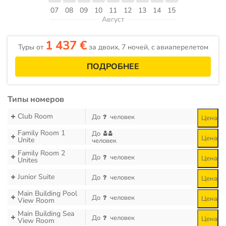
07
08
09
10
11
12
13
14
15
Август
1 437 €
Туры от
за двоих, 7 ночей, c авиаперелетом
ПОДРОБНЕЕ
Типы номеров
Club Room
До
человек
Цена
Family Room 1
До
Цена
Unite
человек
Family Room 2
До
человек
Цена
Unites
Junior Suite
До
человек
Цена
Main Building Pool
До
человек
Цена
View Room
Main Building Sea
До
человек
Цена
View Room