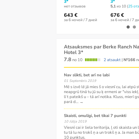
3*
3*
нет отзывов
5,1
из 10 (
25 от
643 €
676 €
за 6 ночей / 7 дней
за 6 ночей / 7 д
Atsauksmes par Berke Ranch Na
Hotel 3*
7.8
no 10
2 atsaukt
|
№166
n
Nav slikti, bet arī ne labi
01 Septembris 2019
Mē s izvē lē jā mies š o viesnī cu, lai atpū 
neapgrū tinā tu jū su ķ ermeni ar "viss iek
lī t pateikš u – tā arī notika. Kluss, mierī 
parā d
...
→
Skaisti, omulīgi, bet tikai 7 punkti
10 Jūlija 2019
Viesnī cai ir liela teritorija, ļ oti skaista 
tu tā lu no trokš ņ a un trokš ņ a. Ja man bū
10 punktus.