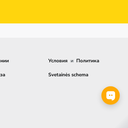
ании
Условия
и
Политика
за
Svetainės schema