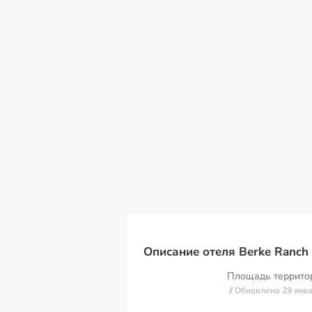
вс
пн
вт
ср
чт
пт
с
09
10
11
12
13
14
15
Описание отеля Berke Ranch 
Площадь террит
// Обновлено 29 янв