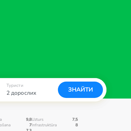
Туристи
ЗНАЙТИ
2 дорослих
а
9,8
Uzturs
7,5
ošana
7
Infrastruktūra
8
7,3