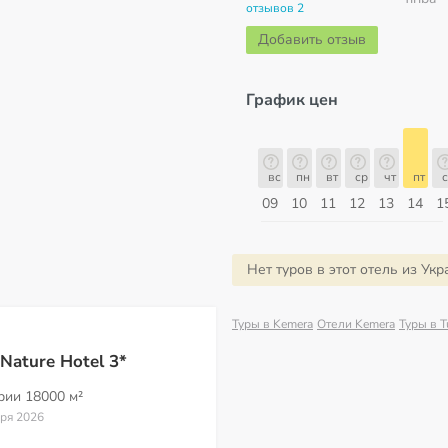
отзывов 2
Добавить отзыв
График цен
б
вс
пн
вт
ср
чт
пт
сб
вс
вс
пн
вт
ср
чт
пт
с
16
17
18
19
20
21
22
23
09
10
11
12
13
14
1
Август
Нет туров в этот отель из Ук
Туры в Kemera
Отели Kemera
Туры в Tu
Nature Hotel 3*
ории
18000 м²
аря 2026