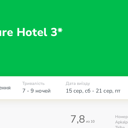
ure
Hotel 3*
Тривалість
Дата виїзду
ення
7 - 9 ночей
15 сер
,
сб
-
21 сер
,
пт
7,8
Номер
из 10
Apkalp
Tīrība