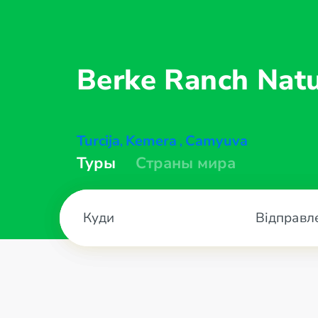
Berke Ranch Nat
Turcija
Kemera
Camyuva
,
,
Туры
Страны мира
Відправл