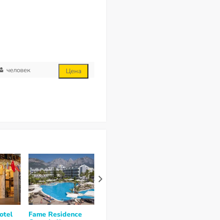
человек
Цена
otel
Fame Residence
Otium Inn
Agon Hotel 3