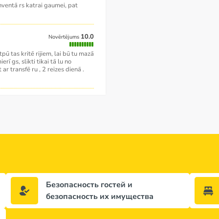
inventā rs katrai gaumei, pat
10.0
Novērtējums
tpū tas kritē rijiem, lai bū tu mazā
rī gs, slikti tikai tā lu no
ar transfē ru , 2 reizes dienā .
Безопасность гостей и
безопасность их имущества