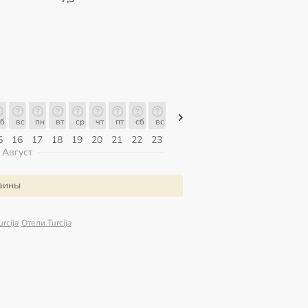
б
вс
пн
вт
ср
чт
пт
сб
вс
вс
пн
вт
ср
чт
пт
5
16
17
18
19
20
21
22
23
09
10
11
12
13
14
Август
раины
rcija
Отели Turcija