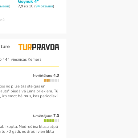
Goynuk 4*
Residence Rivero
2
из 10 (
2 отзы
Hotel 4*
зывов
)
7,9
из 10 (
94 отзывa
)
6,6
из 10 (
96 отзывов
)
1 102 €
ней
за 9 ночей / 10
ture
o 444 viesnīcas Kemera
4.0
Novērtējums
stos no pilsē tas steigas un
ļ auts" piedā vā juma priekiem. Tū
gs, izņ emot bē rnus, kas periodiski
7.0
Novērtējums
un labi kopta. Nodroš ina klusu atpū
 tu 70 gadi, es droš i vien liktu