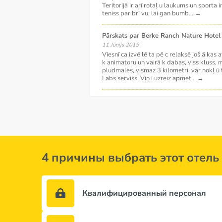
Teritorijā ir arī rotaļ u laukums un sporta 
teniss par brī vu, lai gan bumb
...
→
Pārskats par Berke Ranch Nature Hotel
11 Jūnijs 2019
Viesnī ca izvē lē ta pē c relaksē još ā kas a
k animatoru un vairā k dabas, viss kluss, mie
pludmales, vismaz 3 kilometri, var nokļ ū t 
Labs serviss. Viņ i uzreiz apmet
...
→
4 причины выбрать этот отель
Квалифицированный персонал