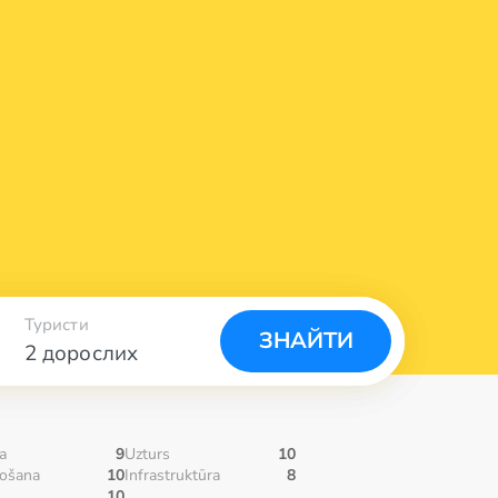
Туристи
ЗНАЙТИ
2 дорослих
а
9
Uzturs
10
ošana
10
Infrastruktūra
8
10