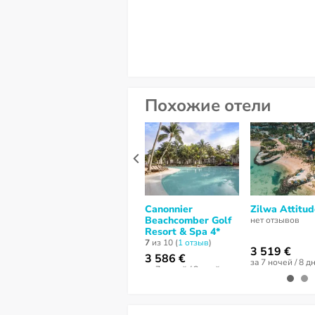
Похожие отели
Canonnier
Zilwa Attitud
Beachcomber Golf
нет отзывов
Resort & Spa 4*
7
из 10 (
1 отзыв
)
3 519 €
3 586 €
за 7 ночей / 8 д
за 7 ночей / 8 дней