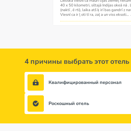
Lieliska viesnī ca Maurī cijas ziemeļ rietum
40 x 50 kilometri, siltajā Indijas okeā nā .
(naktī , ē rti), laika atš ķ irī bas gandrī z na
Viesnī ca ir ļ oti tī ra, zaļ a un viss eksoti
...
4 причины выбрать этот отель
Квалифицированный персонал
Роскошный отель