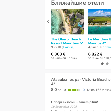
Ближайшие отели
The Oberoi Beach
Le Meridien I
Resort Mauritius 5*
Maurice 4*
9
из 10 (
1 отзыв
)
4,5
из 10 (
2 отз
6 368 €
6 822 €
за 6 ночей / 7 дней
за 9 ночей / 10 
Atsauksmes par Victoria Beach
4*
8.0
no 10
0
|
№
no 165 viesnīc
Gribēju eksotiku - saņem pilnu!
19 Septembris 2005