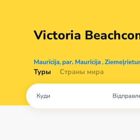
Victoria
Beachco
Maurīcija
par. Maurīcija
Ziemeļrietu
,
,
Туры
Страны мира
Відправл