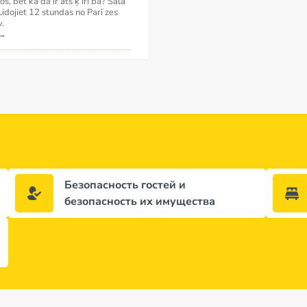
os, bet kā da ir atš ķ irī ba? Sala
 Lidojiet 12 stundas no Parī zes
v.
→
Безопасность гостей и
безопасность их имущества