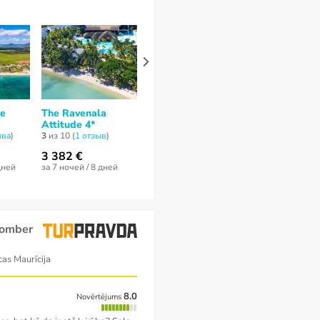
le
The Ravenala
Maritim Resort &
Attitude 4*
Spa Mauritius 5*
ывa
)
3
из 10 (
1 отзыв
)
10
из 10 (
1 отзыв
)
3 382 €
3 682 €
дней
за 7 ночей / 8 дней
за 7 ночей / 8 дней
comber
as Maurīcija
8.0
Novērtējums