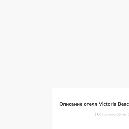
сб
вс
пн
вт
ср
чт
пт
08
09
10
11
12
13
14
Описание отеля Victoria Bea
// Обновлено 05 мая