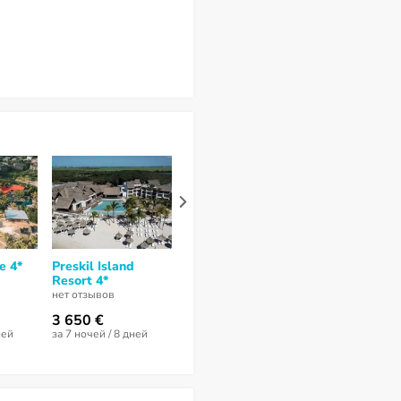
e 4*
Preskil Island
Lux Grand Gaube 4*
Heritage Awa
Resort 4*
Golf & Spa R
нет отзывов
4*
нет отзывов
нет отзывов
3 650 €
6 396 €
4 645 €
ней
за 7 ночей / 8 дней
за 7 ночей / 8 дней
за 9 ночей / 10