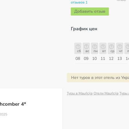
отзывов 1
Добавить отзыв
График цен
сб
вс
пн
вт
ср
чт
пт
сб
сб
вс
пн
вт
ср
чт
п
15
16
17
18
19
20
21
22
08
09
10
11
12
13
1
Август
Нет туров в этот отель из Ук
Туры в Maurīcija
Отели Maurīcija
Туры 
chcomber 4*
 2025