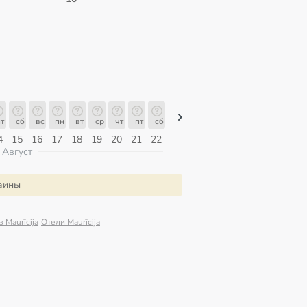
т
сб
вс
пн
вт
ср
чт
пт
сб
сб
вс
пн
вт
ср
чт
4
15
16
17
18
19
20
21
22
08
09
10
11
12
13
Август
раины
в Maurīcija
Отели Maurīcija