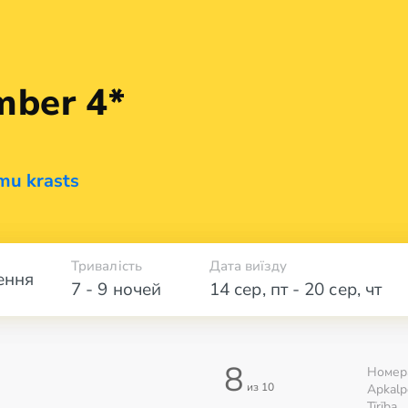
mber 4*
mu krasts
Тривалість
Дата виїзду
ення
7 - 9 ночей
14 сер
,
пт
-
20 сер
,
чт
8
Номер
из 10
Apkalp
Tīrība