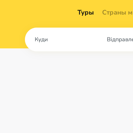
Туры
Страны м
Відправл