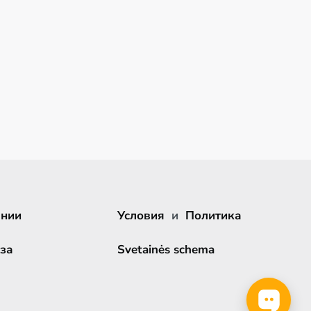
ании
Условия
и
Политика
за
Svetainės schema