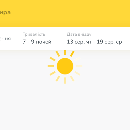
ира
Тривалість
Дата виїзду
ення
7 - 9 ночей
13 сер
,
чт
-
19 сер
,
ср