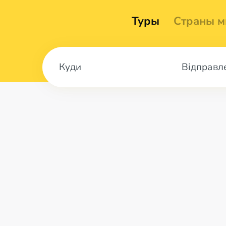
Туры
Страны м
Відправл