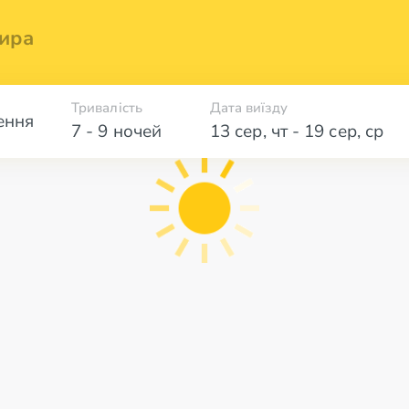
ира
Тривалість
Дата виїзду
ення
7 - 9 ночей
13 сер
,
чт
-
19 сер
,
ср