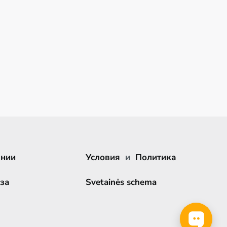
ании
Условия
и
Политика
за
Svetainės schema