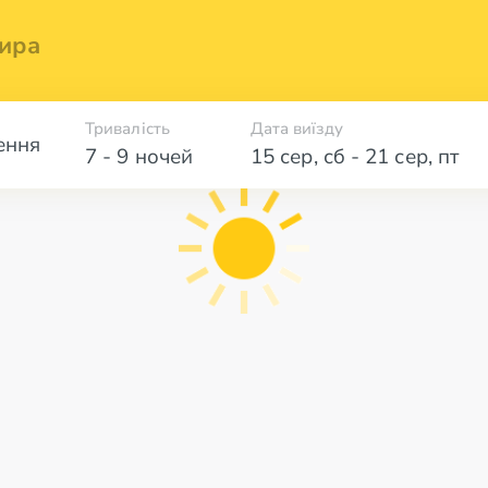
ира
Тривалість
Дата виїзду
ення
7 - 9 ночей
15 сер
,
сб
-
21 сер
,
пт