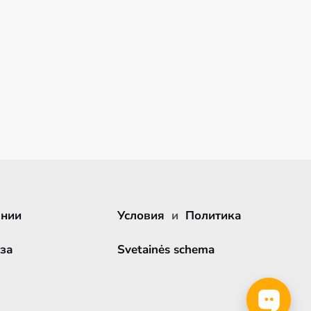
ании
Условия
и
Политика
за
Svetainės schema