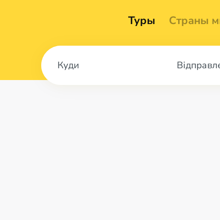
Туры
Страны м
Відправл