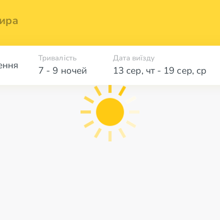
ира
Тривалість
Дата виїзду
ення
7 - 9 ночей
13 сер
,
чт
-
19 сер
,
ср