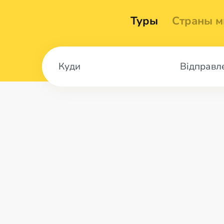
Туры
Страны м
Відправл