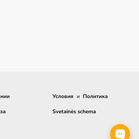
ании
Условия
и
Политика
за
Svetainės schema