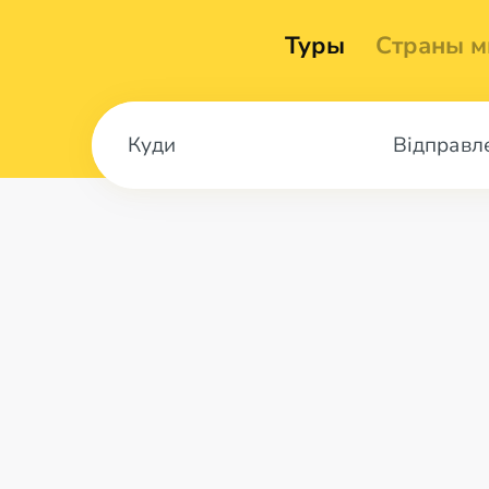
Туры
Страны м
Відправл