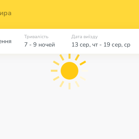
ира
Тривалість
Дата виїзду
ення
7 - 9 ночей
13 сер
,
чт
-
19 сер
,
ср