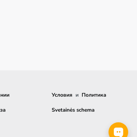
ании
Условия
и
Политика
за
Svetainės schema